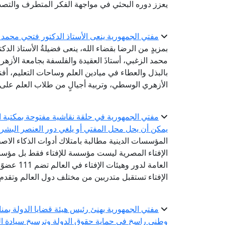
يعزز دوره البحثي في مواجهة الفكر المتطرف والتصدي
مفتي الجمهورية ينعى الأستاذ الدكتور فتحي محمد ا
بمزيدٍ من الرضا بقضاء الله، ينعى فضيلةُ الأستاذ الدك
محمد الزغبي، أستاذَ العقيدة والفلسفة بجامعة الأزهر ب
بالبذل والعطاء في ميادين العلم وساحات التعليم، أف
الأزهري الوسطي، وتربية أجيالٍ من طلاب العلم على ا
مفتي الجمهورية في حلقة نقاشية مفتوحة بمكتبة ال
يمكن أن يحل محل المفتي أو يلغي دور العنصر البشر
المؤسسات الدينية مطالبة بامتلاك أدوات الذكاء الاص
الإفتاء المصرية ليست مؤسسة للإفتاء فقط بل مؤسسة
الإفتاء تستقبل متدربين من مختلف دول العالم وتقدم
مفتي الجمهورية يهنئ رئيس هيئة قضايا الدولة بمناسب
وطني راسخ في حماية حقوق الدولة وترسيخ سيادة ال