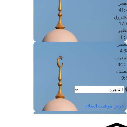
لفجر
4
لشروق
6
لظهر
1
لعصر
4:3
لمغرب
7 
لعشاء
9
عرض مواقيت الصلاة