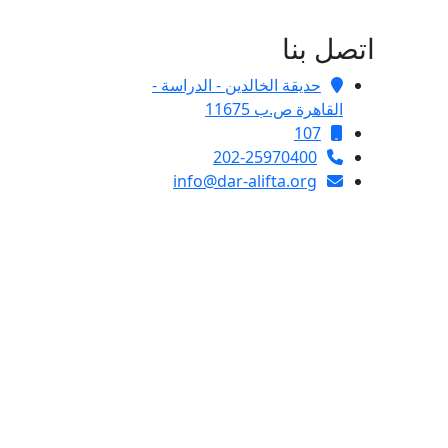
اتصل بنا
حديقة الخالدين - الدراسة -
القاهرة ص.ب 11675
107
202-25970400
info@dar-alifta.org