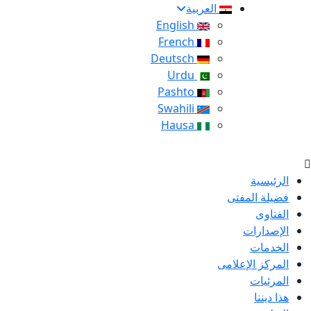
العربية
English
French
Deutsch
Urdu
Pashto
Swahili
Hausa
الرئيسية
فضيلة المفتى
الفتاوى
الإصدارات
الخدمات
المركز الإعلامى
المرئيات
هذا ديننا