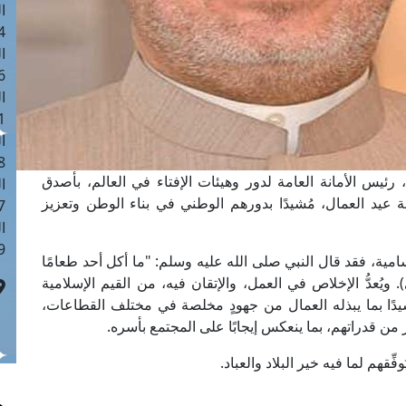
ا
 :41
ا
 :17
ا
 : 1
ا
8
، رئيس الأمانة العامة لدور وهيئات الإفتاء في العالم، بأصدق
ا
ة عيد العمال، مُشيدًا بدورهم الوطني في بناء الوطن وتعزيز
: 44
ا
 :9
سامية، فقد قال النبي صلى الله عليه وسلم: "ما أكل أحد طعامًا
يُعدُّ الإخلاص في العمل، والإتقان فيه، من القيم الإسلامية
شيدًا بما يبذله العمال من جهودٍ مخلصة في مختلف القطاعات،
ز من قدراتهم، بما ينعكس إيجابًا على المجتمع بأسره.
ِّقهم لما فيه خير البلاد والعباد.