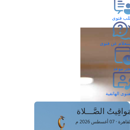
ب فتوى
تعلام عن فتوى
ز موعد
فتوى الهاتفية
َواقِيتُ الصَّـــلاة
اهرة · 07 أغسطس 2026 م