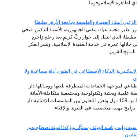
 لظاهرة الإسلاموفوبيا.
لزغبي أستاذ العقيدة والفلسفة بجامعة الأزهر بطنطا
تور نظير محمد عياد، مفتي الجمهورية، الأستاذَ الدكتور فتحي
طنطا، الذي انتقل إلى جوار ربٍّ كريمٍ بعد رحلةٍ زاخرةٍ
نى خلالها عمره في خدمة العقيدة الإسلامية، ونشر الفكر
لمنهج القويم.
إسكندرية: الذكاء الاصطناعي في الفتوى أداة مساعدة ولا
ي
طناعي لمواجهة الجماعات المتطرفة بلغتها ووسائلها-دار
 علمية وبحثية وتكنولوجية ومجتمعية متكاملة-الأمانة
العامة لدور وهيئات الإفتاء في العالم تضم 111 عضوًا من 108 دول وتعزز التعاون بين المؤسسات الإفتائية-دار
 برامج مهنية متخصصة في الفتوى والإفتاء
ة توليه رئاسة الهيئة رسميًّا.. ويؤكد: الهيئة تضطلع بدور
قانون