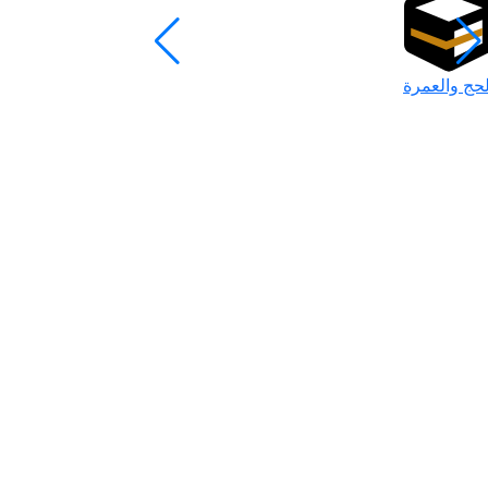
لحج والعمرة
رمضان