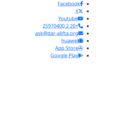
Facebook
X
Youtube
+20 2 25970400
ask@dar-alifta.org
huawei
App Store
Google Play