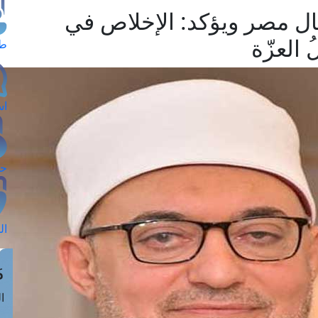
ال مصر ويؤكد: الإخلاص في
 العزّة
طل
اس
حج
ال
م
الق