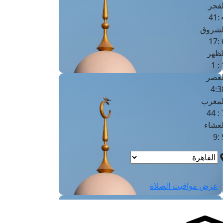
لفجر
4
لشروق
6
لظهر
1
لعصر
4:3
لمغرب
7 
لعشاء
9
عرض مواقيت الصلاة