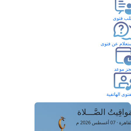
ب فتوى
تعلام عن فتوى
ز موعد
فتوى الهاتفية
َواقِيتُ الصَّـــلاة
اهرة · 07 أغسطس 2026 م