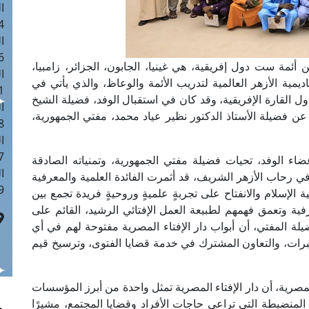
ا
 :41
ا
 :17
 من أئمة ست دول إفريقية، هي غينيا، الجابون، الجزائر، زامبيا،
ا
اديمية الأزهر العالمية لتدريب الأئمة والوعاظ، والذي يأتي في
 : 1
ل القارة الإفريقية، وقد كان في استقبال الوفد، فضيلة الشيخ
ا
ةً عن فضيلة الأستاذ الدكتور نظير عياد محمد، مفتي الجمهورية،
8
ا
: 44
عضاء الوفد، تحيات فضيلة مفتي الجمهورية، وتمنياته الصادقة
ا
ي رحاب الأزهر الشريف، قد أثمرت الفائدة العلمية والمعرفية
 :9
إسلام والانفتاح على تجربةٍ علميةٍ وروحيةٍ فريدة تجمع بين
ية وتعمق فهمهم لطبيعة العمل الإفتائي الرشيد، القائم على
ضيلة المفتي، أن أبواب دار الإفتاء المصرية مفتوحة لهم في أي
برات، والتعاون المشترك في خدمة قضايا الفتوى، وترسيخ قيم
لمصرية، أن دار الإفتاء المصرية تمثل واحدة من أبرز المؤسسات
 المنضبطة التي تراعي حاجات الأفراد وقضايا المجتمع، مشيرًا