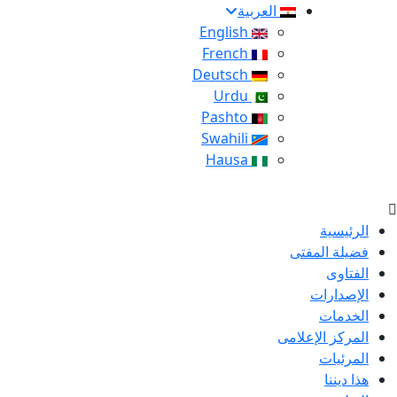
العربية
English
French
Deutsch
Urdu
Pashto
Swahili
Hausa
الرئيسية
فضيلة المفتى
الفتاوى
الإصدارات
الخدمات
المركز الإعلامى
المرئيات
هذا ديننا