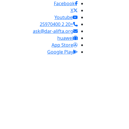
Facebook
X
Youtube
+20 2 25970400
ask@dar-alifta.org
huawei
App Store
Google Play