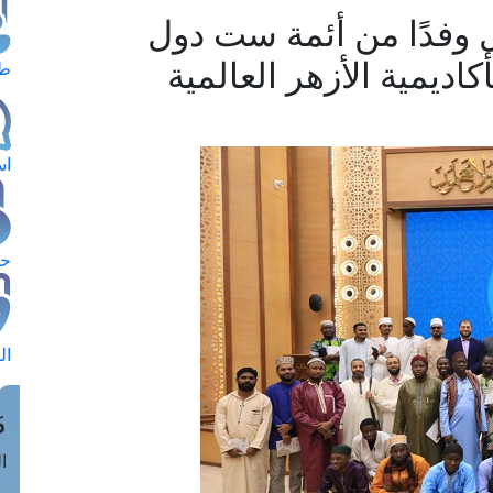
ل وفدًا من أئمة ست دول
كاديمية الأزهر العالمية
طل
اس
حج
ال
م
الق