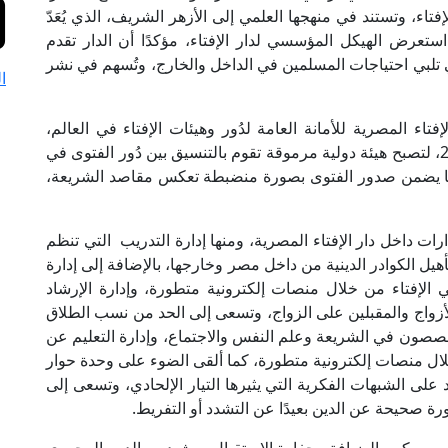
تاء، وتستند في منهجها العلمي إلى الأزهر الشريف، الذي يُعَدّ
استعرض الهيكل المؤسسي لدار الإفتاء، مؤكدًا أن الدار تقدم
تلبي احتياجات المسلمين في الداخل والخارج، وتُسهم في نشر
ا
اء المصرية للأمانة العامة لدُور وهيئات الإفتاء في العالم،
برئاسة مفتي الجمهورية، والتي تم تأسيسها عام 2015، لتصبح هيئة دولية مرموقة تقوم بالتنسيق بين دُور الفتوى في
ًّا، بما يضمن صدور الفتوى بصورة منضبطة تعكس مقاصد الشريعة،
ت داخل دار الإفتاء المصرية، ومنها إدارة التدريب التي تنظم
يل الكوادر الدينية من داخل مصر وخارجها، بالإضافة إلى إدارة
 الإفتاء من خلال منصات إلكترونية متطورة، وإدارة الإرشاد
لأزواج والمقبلين على الزواج، وتسعى إلى الحد من نسب الطلاق
صون في الشريعة وعلم النفس والاجتماع، وإدارة التعليم عن
خلال منصات إلكترونية متطورة، كما ألقى الضوء على وحدة حوار
د على الشبهات الفكرية التي يثيرها التيار الإلحادي، وتسعى إلى
ة صحيحة عن الدين بعيدًا عن التشدد أو التفريط.