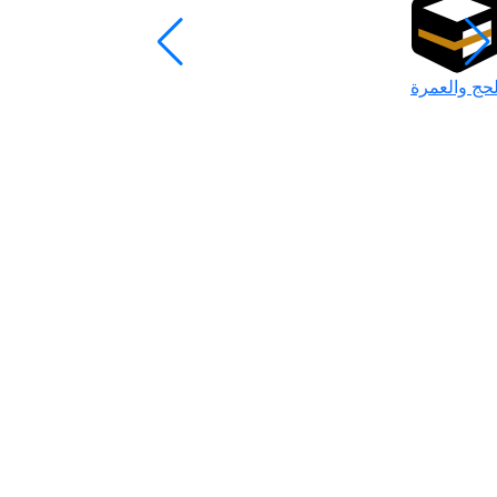
لحج والعمرة
رمضان