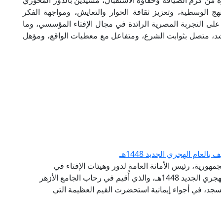
وه من كرم الضيافة وحفاوة الاستقبال، مشيدين بالدور المحوري
ج الوسطية، وتعزيز ثقافة الحوار والتعايش، ومواجهة الفكر
على التجربة المصرية الرائدة في مجال الإفتاء المؤسسي، وما
شد، متصل بثوابت الشرع، ومتفاعل مع معطيات الواقع، ومؤهل
عام الهجري الجديد 1448هـ
مهورية، رئيس الأمانة العامة لدور وهيئات الإفتاء في
العالم، احتفال الجامع الأزهر الشريف، بحلول العام الهجري الجديد 1448هـ، والذي أُقيم في رحاب الجامع الأزهر
جد، في أجواء إيمانية استحضرت القيم العظيمة التي