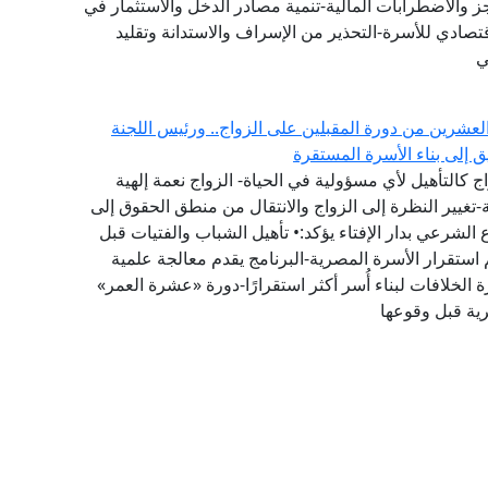
عجز والاضطرابات المالية-تنمية مصادر الدخل والاستثمار في
تصادي للأسرة-التحذير من الإسراف والاستدانة وتقليد
ي
العشرين من دورة المقبلين على الزواج.. ورئيس اللجنة
يق إلى بناء الأسرة المستقرة
 كالتأهيل لأي مسؤولية في الحياة- الزواج نعمة إلهية
تغيير النظرة إلى الزواج والانتقال من منطق الحقوق إلى
لشرعي بدار الإفتاء يؤكد:• تأهيل الشباب والفتيات قبل
 استقرار الأسرة المصرية-البرنامج يقدم معالجة علمية
 الخلافات لبناء أُسر أكثر استقرارًا-دورة «عشرة العمر»
رية قبل وقوعها