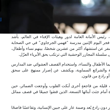
ا
 رئيس الأمانة العامة لدور وهيئات الإفتاء في العالم، بأشد
 فجر اليوم الإثنين مدرسة "فهمي الجرجاوي" في حي الصحابة
أسفر عن استشهاد أكثر من عشرين شخصًا، بينهم نساء وأطفال،
لسلة المجازر الوحشية التي ترتكب بحق الأبرياء العزّل.
سيما الأطفال والنساء، واستخدام القصف العشوائي ضد المدارس
لدولية والشرائع السماوية، ويكشف عن إصرار ممنهج على سحق
أو رادع من قانون.
ت قليلة من فاجعةٍ أخرى أبكت القلوب وأوجعت الضمائر، حين
ام جثث أبنائها التسعة، الذين قضَوا جميعًا في قصف مماثل
دون رادع يُعد وصمة عار على جبين الإنسانية، وتقاعسًا فاضحًا