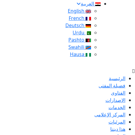
العربية
English
French
Deutsch
Urdu
Pashto
Swahili
Hausa
الرئيسية
فضيلة المفتى
الفتاوى
الإصدارات
الخدمات
المركز الإعلامى
المرئيات
هذا ديننا