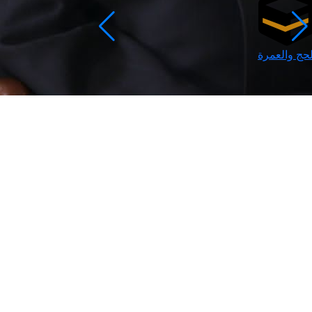
لحج والعمرة
رمضان