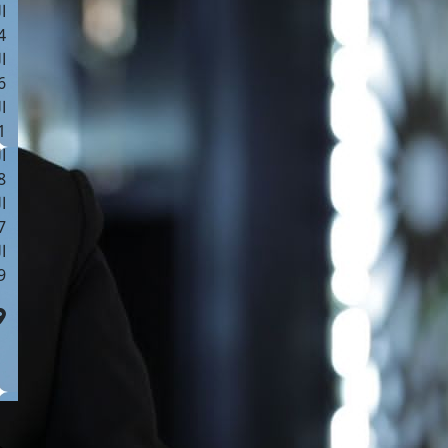
ا
 :40
ا
 :17
ا
 : 1
ا
8
ا
: 45
ا
 :10