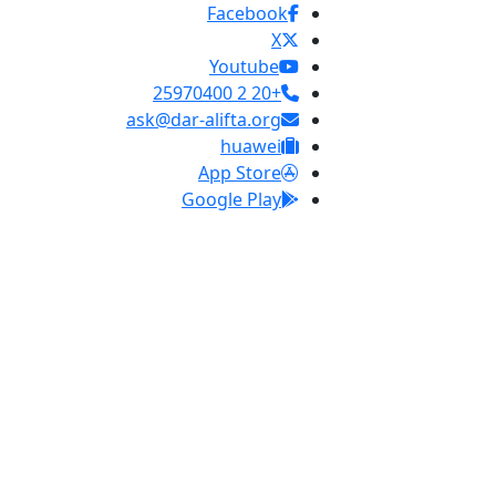
Facebook
X
Youtube
+20 2 25970400
ask@dar-alifta.org
huawei
App Store
Google Play