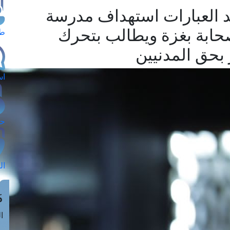
د العبارات استهداف مدرسة
صحابة بغزة ويطالب بتحرك
طل
بحق المدنيين
اس
حج
ال
م
الق