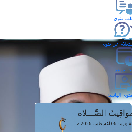
ب فتوى
تعلام عن فتوى
ز موعد
فتوى الهاتفية
َواقِيتُ الصَّـــلاة
اهرة · 06 أغسطس 2026 م