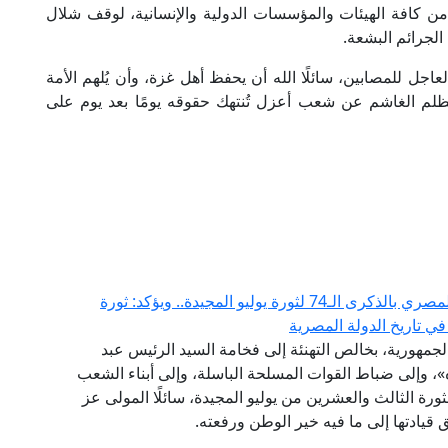
من كافة الهيئات والمؤسسات الدولية والإنسانية، لوقف شلال
الجرائم البشعة.
عاجل للمصابين، سائلًا الله أن يحفظ أهل غزة، وأن يُلهم الأمة
لظلم الغاشم عن شعب أعزل تُنتهك حقوقه يومًا بعد يوم على
مفتي الجمهورية يهنئ الرئيس السيسي والشعب المصري بالذكرى الـ74 لثورة يوليو المجيدة.. ويؤكد: ثورة
في تاريخ الدولة المصرية
الجمهورية، بخالص التهنئة إلى فخامة السيد الرئيس عبد
، وإلى ضباط القوات المسلحة الباسلة، وإلى أبناء الشعب
رة الثالث والعشرين من يوليو المجيدة، سائلًا المولى عز
قيادتها إلى ما فيه خير الوطن ورفعته.