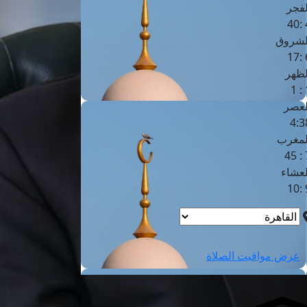
لفجر
4
لشروق
6
لظهر
1
لعصر
4:3
لمغرب
7 
لعشاء
9
عرض مواقيت الصلاة