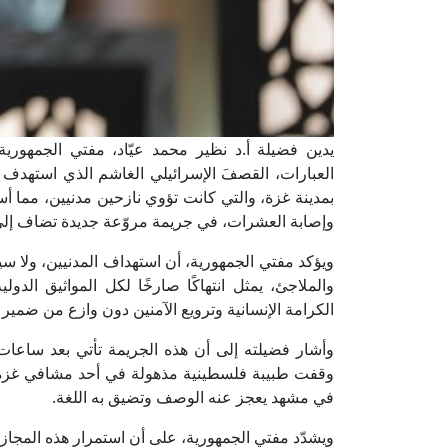
يدين فضيلة أ.د نظير محمد عيّاد، مفتي الجمهورية،
العبارات، القصفَ الإسرائيلي الغاشم الذي استهدف
بمدينة غزة، والتي كانت تؤوي نازحين مدنيين، مما 
وإصابة العشرات، في جريمة مروّعة جديدة تضاف إلى س
ويؤكد مفتي الجمهورية، أن استهداف المدنيين، ولا 
والملاجئ، يمثل انتهاكًا صارخًا لكل المواثيق ا
الكرامة الإنسانية وترويع الآمنين دون وازع من ضمير 
وأشار فضيلته إلى أن هذه الجريمة تأتي بعد ساعا
وقفت طبيبة فلسطينية مذهولة في أحد مشافي غزة أم
في مشهد يعجز عنه الوصف وتضيق به اللغة.
ويشدّد مفتي الجمهورية، على أن استمرار هذه المجازر 