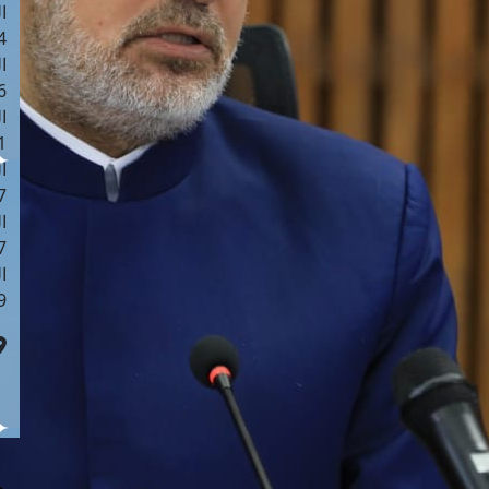
ا
 :42
ا
 :18
ا
 : 1
ا
7
ا
: 43
ا
 :8