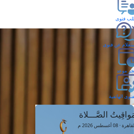
ب فتوى
تعلام عن فتوى
ز موعد
فتوى الهاتفية
َواقِيتُ الصَّـــلاة
اهرة · 08 أغسطس 2026 م