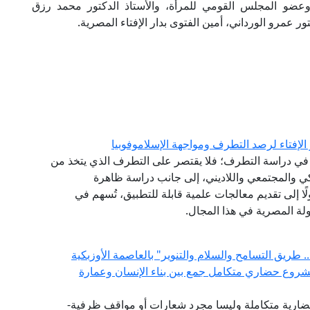
م وعضو المجلس القومي للمرأة، والأستاذ الدكتور محمد رزق
عمرو الورداني، أمين الفتوى بدار الإفتاء المصرية.
الإفتاء لرصد التطرف ومواجهة الإسلاموفوبيا
نشئ عام 2020، مقاربةً شاملةً في دراسة التطرف؛ فلا يقتصر على التطرف الذي يتخذ من
كي والمجتمعي واللاديني، إلى جانب دراسة ظاهرة
لًا إلى تقديم معالجات علمية قابلة للتطبيق، تُسهم في
لة المصرية في هذا المجال.
 طريق التسامح والسلام والتنوير" بالعاصمة الأوزبكية
مشروع حضاري متكامل جمع بين بناء الإنسان وعمارة
ضارية متكاملة وليسا مجرد شعارات أو مواقف ظرفية-