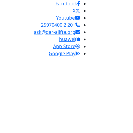
Facebook
X
Youtube
+20 2 25970400
ask@dar-alifta.org
huawei
App Store
Google Play