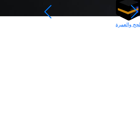
لحج والعمرة
رمضان