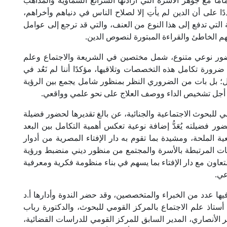
مًا مع جوهر الأسرة التي أرادتها الشرائع السماوية والمذاهب
ددًا على أن الدين لم يأتِ إلا لصلاح الناس في دنياهم وأخراهم،
 التي تدفع إلى هذا النوع من العنف، والتي قد ترجع إلى عوامل
لفهم الخاطئ والقراءة المبتورة لنصوص الدين.
ضور نوعي متنوع، شمل مختصين في الشريعة والاجتماع وعلم
رورة تكامل هذه التخصصات وتلاقيها، مؤكدًا أننا لم نَعُد في
فصل؛ بل بات من الضروري النظر بمنظور شامل يجمع بين الرؤية
 من أجل تشخيص الداء ووصف العلاج على نحو علمي وواقعي.
 للبحوث الاجتماعية والجنائية، عن بالغ تقديرها لحضور فضيلة
ر فضيلته يُعَدُّ إضافة نوعية تعكس أهمية التكامل بين البعد
ية الملحة، ومشيدة بما تقوم به دار الإفتاء المصرية من أدوار
ليات المرتبطة بالأسرة والمجتمع من منظور ديني منضبط ورؤية
تعاون مع دار الإفتاء بما يسهم في بناء منظومة فكرية ومعرفية
عي.
 عدد من الخبراء والمتخصصين، وقد حضر الندوة وأدارها أ.د
 أستاذ علم الاجتماع بالمركز القومي للبحوث، والدكتورة رباب
الأنصاري، المدير السابق للمركز القومي للدراسات القضائية،