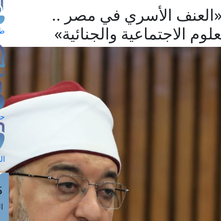
«العنف الأسري في مصر ..
لعلوم الاجتماعية والجنائية»
طل
اس
حج
ال
م
الق