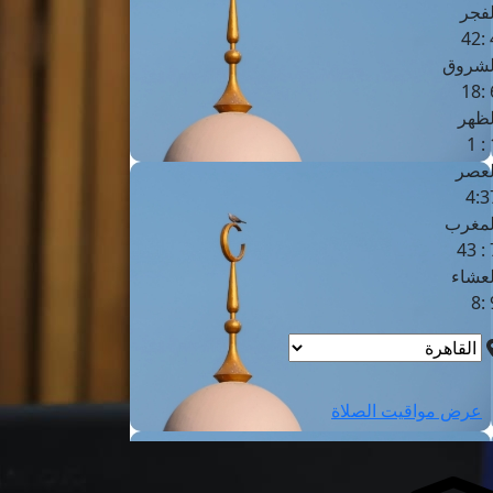
لفجر
4
لشروق
6
لظهر
1
لعصر
4:3
لمغرب
7 
لعشاء
9
عرض مواقيت الصلاة