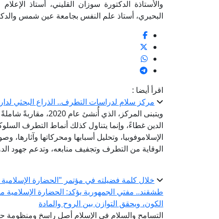
والأستاذة الدكتورة سوزان القليني، أستاذ الإعلا
البحيري، أستاذ علم النفس بجامعة عين شمس والدكتور 
اقرأ أيضا :
مركز سلام لدراسات التطرف.. الذراع البحثي لدار 
ويتبنى المركز، الذي أُ
الدين غطاءً، وإنما يتناول كذلك أنماط التطرف السلو
الإسلاموفوبيا، وتحليل أسبابها ومحركاتها وآثارها، وصو
الوقاية من التطرف وتجفيف منابعه، وتدعم جهود الدو
خلال كلمة فضيلته في مؤتمر "الحضارة الإسلامية ..
طشقند.. مفتي الجمهورية يؤكد: الحضارة الإسلامية 
الكون، ويحقق التوازن بين الروح والمادة
التسامح والسلام في الإسلام أصل راسخ ومنظومة ح