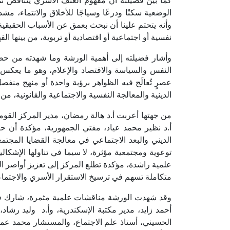
كما بيّن فضيلته أن مفهوم العنف الأسري يتناقض تما
الوضعية سكنًا ودرعًا وسياجًا للأخلاق والانتماء، مش
وأنه يتحتم علينا أن نبحث بعمق عن الأسباب الحقيقية
نفسية أو اجتماعية أو اقتصادية أو تربوية، من بينها ا
وأشار فضيلته إلى أهمية الورشة وما شهدته من ح
النفس والسياسة والاقتصاد والإعلام، وهو ما يعكس ض
عصرٍ تُعالَج فيه الظواهر برؤية واحدة أو منهج من
الدينية والمعالجة النفسية والاجتماعية والقانونية،
من جهتها أعربت أ.د هالة رمضان، مدير المركز القومي
أ.د نظير محمد عياد، مفتي الجمهورية، مؤكدة أن حضو
الديني والبعد الاجتماعي في معالجة القضايا المجتمع
توعوية ومجتمعية مؤثرة، لا سيما في تناولها الإشكا
علمية راشدة، مؤكدة تطلع المركز إلى تعزيز أواصر ال
متكاملة تسهم في ترسيخ الاستقرار الأسري والاجتما
وقد شهدت الورشة مناقشات علمية مثمرة، شارك فيها
أحمد زايد، مدير مكتبة الإسكندرية، وأ.د وليد رشاد،
الحسيني، أستاذ علم الاجتماع، والمستشار محمد عمر 