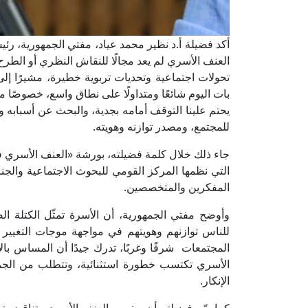
أكد فضيلة أ.د نظير محمد عياد، مفتي الجمهورية، رئيس
العنف الأسري لم يعد مجالًا للنقاش النظري أو الط
تحولات اجتماعية وتحديات تربوية خطيرة، مشيرًا إلى أ
بات اليوم شائعًا ومتداولًا على نطاق واسع، خصوصًا م
يحتم علينا التوقف أمامه بجدية، والبحث عن أسبابه وآ
للمجتمع، ومصدر توازنه وهويته.
جاء ذلك خلال كلمة فضيلته، بورشة «العنف الأسري في م
التي نظمها المركز القومي للبحوث الاجتماعية والجنائ
المفكرين والمتخصصين.
وأوضح مفتي الجمهورية، أن الأسرة تمثّل الكتلة ال
للناس توازنهم وهويتهم في مواجهة موجات التغيير 
المجتمعات شرقًا وغربًا، تدرك جيدًا أن المساس ب
الأسري تكتسب خطورة استثنائية، وتتطلب من الجميع 
الإنكار.