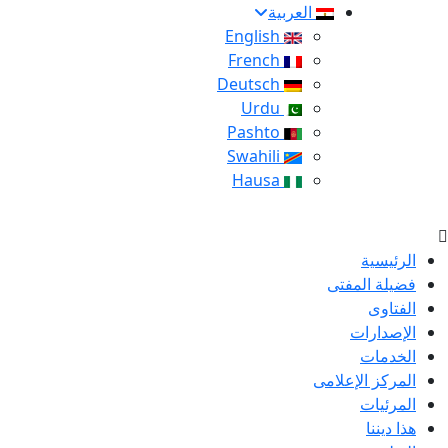
العربية
English
French
Deutsch
Urdu
Pashto
Swahili
Hausa
الرئيسية
فضيلة المفتى
الفتاوى
الإصدارات
الخدمات
المركز الإعلامى
المرئيات
هذا ديننا