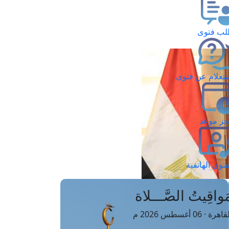
ب فتوى
تعلام عن فتوى
ز موعد
فتوى الهاتفية
َواقِيتُ الصَّـــلاة
اهرة · 06 أغسطس 2026 م