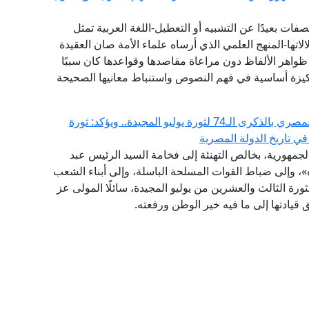
ات بعيدًا عن التشبيه أو التعطيل-اللغة العربية تمثل
تها-المنهج العلمي الذي أرساه علماء الأمة صان العقيدة
واهر الألفاظ دون مراعاة مقاصدها وقواعدها كان سببًا
يزة أساسية في فهم النصوص واستنباط معانيها الصحيحة
مفتي الجمهورية يهنئ الرئيس السيسي والشعب المصري بالذكرى الـ74 لثورة يوليو المجيدة.. ويؤكد: ثورة
في تاريخ الدولة المصرية
الجمهورية، بخالص التهنئة إلى فخامة السيد الرئيس عبد
، وإلى ضباط القوات المسلحة الباسلة، وإلى أبناء الشعب
رة الثالث والعشرين من يوليو المجيدة، سائلًا المولى عز
قيادتها إلى ما فيه خير الوطن ورفعته.