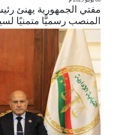
مفتي الجمهورية يهنئ رئيس ه
المنصب رسميًّا متمنيًا لسي