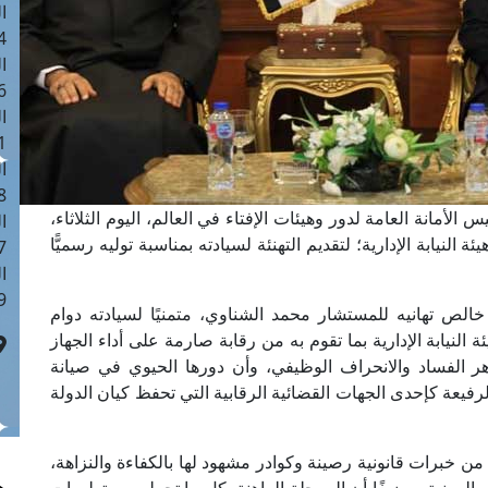
ا
 :40
ا
 :17
ا
 : 1
ا
8
الأمانة العامة لدور وهيئات الإفتاء في العالم، اليوم الثلاثاء،
ا
لنيابة الإدارية؛ لتقديم التهنئة لسيادته بمناسبة توليه رسميًّا
: 45
ا
 :10
الص تهانيه للمستشار محمد الشناوي، متمنيًا لسيادته دوام
ة النيابة الإدارية بما تقوم به من رقابة صارمة على أداء الجهاز
هر الفساد والانحراف الوظيفي، وأن دورها الحيوي في صيانة
لرفيعة كإحدى الجهات القضائية الرقابية التي تحفظ كيان الدولة
به من خبرات قانونية رصينة وكوادر مشهود لها بالكفاءة والنزاهة،