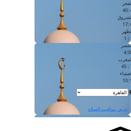
لفجر
4
لشروق
6
لظهر
1
لعصر
4:3
لمغرب
7 
لعشاء
9
عرض مواقيت الصلاة