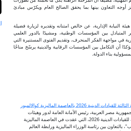
المهنية، مضيفًا أن المرحلة الراهنة بكل ما تحمله من تطورات
وجه التعاون بينها بما يحقق الصالح العام ويكرّس مبادئ
ا
 النيابة الإدارية، عن خالص امتنانه وتقديره لزيارة فضيلة
دير المتبادل بين المؤسسات الوطنية، ومشيدًا بالدور العلمي
ية في مواجهة الفكر المنحرف، وتقديم الفتوى المستنيرة التي
دًا أن التكامل بين المؤسسات الرقابية والدينية يرسّخ مناخًا
مسؤولية بناء الدولة.
 2026 بالعاصمة الماليزية كوالالمبور
مهورية مصر العربية، رئيس الأمانة العامة لدور وهيئات
الإفتاء في العالم، البيان الختامي للقمة الدولية الثالثة للقيادات الدينية 2026، التي عقدت في العاصمة الماليزية
"، بالتعاون بين رئاسة الوزراء الماليزية ورابطة العالم