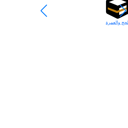
لحج والعمرة
رمضان