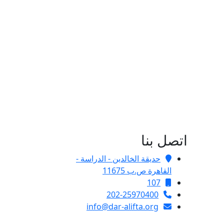
اتصل بنا
حديقة الخالدين - الدراسة -
القاهرة ص.ب 11675
107
202-25970400
info@dar-alifta.org