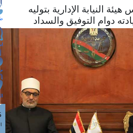
يئة النيابة الإدارية بتوليه
ادته دوام التوفيق والسداد
طل
اس
حج
ال
م
الق