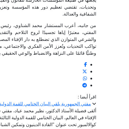
يجعلها في طليعة المؤسسات الحارسة للقانون والقيم 
وتحديات، تقتضي تعظيم دور هذه المؤسسة وتعزيز أ
الشفافية والعدالة.
من جانبه، أعرب المستشار محمد الشناوي، رئيس هيئة
المفتي، معتبرًا إياها تجسيدًا لروح التلاحم والتق
والشرعي المتوازن الذي تضطلع به دار الإفتاء المصر
تواكب التحديات وتُعزز الأمن الفكري والاجتماعي، مؤك
وطنيًّا قائمًا على النزاهة والانضباط والوعي الحقيقي ب
اقرأ أيضا :
مفتي الجمهورية يلقي البيان الختامي للقمة الدولية الثالثة للقيادات الدينية
ألقى فضيلة الأستاذ الدكتور، نظير محمد عياد، مفتي ج
كوالالمبور تحت عنوان "القادة الدينيون وتمكين الشباب