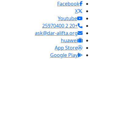
Facebook
X
Youtube
+20 2 25970400
ask@dar-alifta.org
huawei
App Store
Google Play