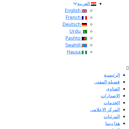
العربية
English
French
Deutsch
Urdu
Pashto
Swahili
Hausa
الرئيسية
فضيلة المفتى
الفتاوى
الإصدارات
الخدمات
المركز الإعلامى
المرئيات
هذا ديننا