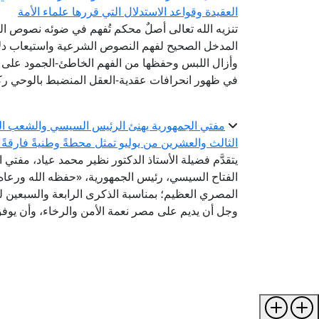
العقيدة وقواعد الاستدلال التي قررها علماء الأمة
تنزيه الله تعالى أصلٌ محكم تُفهم في ضوئه نصوص الصف
المدخل الصحيح لفهم النصوص الشرعية واستيعاب دلالا
وأزال اللبس وحفظها من الفهم الخاطئ-الجمود على ظ
في ظهور انحرافات عقدية-العقل المنضبط بالوحي رك
الثالث والعشرين من يوليو تمثل محطةً وطنيةً فارقةً 
يتقدَّم فضيلة الأستاذ الدكتور نظير محمد عياد، مفتي 
الفتاح السيسي، رئيس الجمهورية، «حفظه الله ورعاه»
المصري العظيم؛ بمناسبة الذكرى الرابعة والسبعين لثو
وجل أن يديم على مصر نعمة الأمن والرخاء، وأن يوفق 