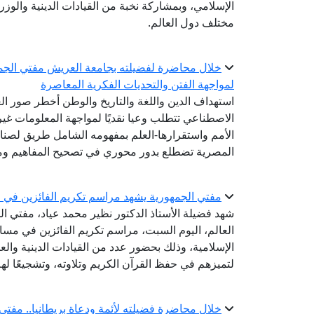
الإسلامي، وبمشاركة نخبة من القيادات الدينية والوزر
مختلف دول العالم.
خلال محاضرة لفضيلته بجامعة العريش مفتي الجمه
لمواجهة الفتن والتحديات الفكرية المعاصرة
استهداف الدين واللغة والتاريخ والوطن أخطر صور الع
الاصطناعي تتطلب وعيا نقديًا لمواجهة المعلومات غير ا
الأمم واستقرارها-العلم بمفهومه الشامل طريق لصناع
المصرية تضطلع بدور محوري في تصحيح المفاهيم وم
مفتي الجمهورية يشهد مراسم تكريم الفائزين في مس
شهد فضيلة الأستاذ الدكتور نظير محمد عياد، مفتي الج
العالم، اليوم السبت، مراسم تكريم الفائزين في مسابق
الإسلامية، وذلك بحضور عدد من القيادات الدينية والع
لتميزهم في حفظ القرآن الكريم وتلاوته، وتشجيعًا ل
خلال محاضرة فضيلته لأئمة ودعاة بريطانيا.. مفتي