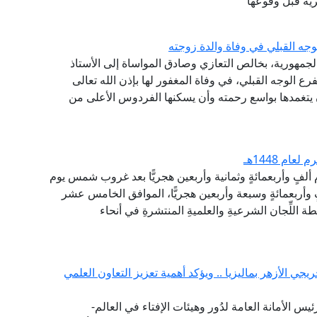
رية قبل وقوعها
جه القبلي في وفاة والدة زوجته
الجمهورية، بخالص التعازي وصادق المواساة إلى الأستاذ
ع الوجه القبلي، في وفاة المغفور لها بإذن الله تعالى
أن يتغمدها بواسع رحمته وأن يسكنها الفردوس الأعلى من
ام 1448هـ
م ألفٍ وأربعمائةٍ وثمانية وأربعين هجريًّا بعد غروب شمس يوم
وأربعمائةٍ وسبعة وأربعين هجريًّا، الموافق الخامس عشر
 اللِّجان الشرعيةِ والعلميةِ المنتشرةِ في أنحاء
جي الأزهر بماليزيا .. ويؤكد أهمية تعزيز التعاون العلمي
يس الأمانة العامة لدُور وهيئات الإفتاء في العالم-