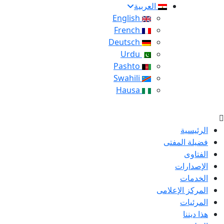
العربية
English
French
Deutsch
Urdu
Pashto
Swahili
Hausa
الرئيسية
فضيلة المفتى
الفتاوى
الإصدارات
الخدمات
المركز الإعلامى
المرئيات
هذا ديننا