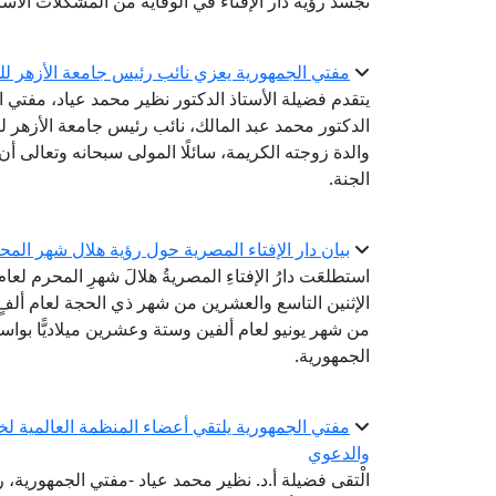
تجسد رؤية دار الإفتاء في الوقاية من المشكلات الأس
مفتي الجمهورية يعزي نائب رئيس جامعة الأزهر للو
يتقدم فضيلة الأستاذ الدكتور نظير محمد عياد، مفتي 
الدكتور محمد عبد المالك، نائب رئيس جامعة الأزهر لفر
والدة زوجته الكريمة، سائلًا المولى سبحانه وتعالى 
الجنة.
بيان دار الإفتاء المصرية حول رؤية هلال شهر المحرم لع
استطلعَت دارُ الإفتاءِ المصريةُ هلالَ شهرِ المحرم لعا
الإثنين التاسع والعشرين من شهر ذي الحجة لعام ألفٍ 
من شهر يونيو لعام ألفين وستة وعشرين ميلاديًّا بواسطة
الجمهورية.
مفتي الجمهورية يلتقي أعضاء المنظمة العالمية لخري
والدعوي
الْتقى فضيلة أ.د. نظير محمد عياد -مفتي الجمهورية، رئ