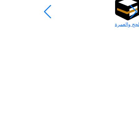
لحج والعمرة
رمضان