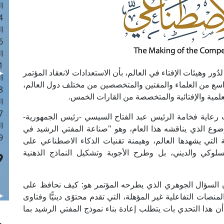
ا
 :40
ا
 :17
ا
 : 1
لدُور وهيئات الإفتاء في العالم، بأن الاستعدادات لانعقاد المؤتمر
ا
 واسع من العلماء والمفتين والمتخصصين من مختلف دول العالم،
8
مية والإفتائية والمتخصصة من القارات الخمس.
ا
: 45
ت رعاية فخامة الرئيس عبد الفتاح السيسي -رئيس الجمهورية-
ا
ة الموضوع الذي يناقشه هذا العام، وهو "صناعة المفتي الرشيد في
 :10
التي يشهدها العالم، وهيمنة تقنيات الذكاء الاصطناعي على
وكي والديني، بل وطرح الأجوبة وتشكيل النماذج الذهنية
، أن السؤال الجوهري الذي يطرحه المؤتمر هو: كيف نحافظ على
صات التفاعلية غير المؤهلة، التي تقدم محتوًى دينيًّا وفتاوى
هذا التحدي بات يتطلب إعادة بناء نموذج المفتي الرشيد بما