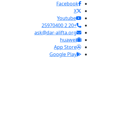
Facebook
X
Youtube
+20 2 25970400
ask@dar-alifta.org
huawei
App Store
Google Play