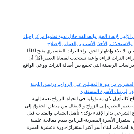
إلهي لإنفاذ الحق والعدالة» خلال ندوة نظمها مركز إحياء
والاستخلاف بالأخذ بالأسباب والعمل والإصلاح
سنن الابتلاء وإظهار الحق-ثراء التراث التفسيري يفتح آفاقًا
اءة التراث قراءة واعية تستجيب لقضايا العصر-آمُلُ أن
الدراسات الرصينة التي تجمع بين أصالة التراث ووعي الواقع
العشرين من دورة المقبلين على الزواج.. ورئيس اللجنة
يق إلى بناء الأسرة المستقرة
 كالتأهيل لأي مسؤولية في الحياة- الزواج نعمة إلهية
تغيير النظرة إلى الزواج والانتقال من منطق الحقوق إلى
لشرعي بدار الإفتاء يؤكد:• تأهيل الشباب والفتيات قبل
 استقرار الأسرة المصرية-البرنامج يقدم معالجة علمية
 الخلافات لبناء أُسر أكثر استقرارًا-دورة «عشرة العمر»