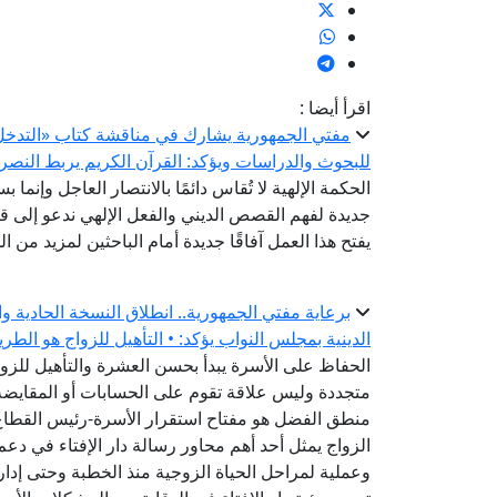
اقرأ أيضا :
مفتي الجمهورية يشارك في مناقشة كتاب «التدخل ال
للبحوث والدراسات ويؤكد: القرآن الكريم يربط النصر 
الحكمة الإلهية لا تُقاس دائمًا بالانتصار العاجل وإنما ب
جديدة لفهم القصص الديني والفعل الإلهي ندعو إلى قر
يفتح هذا العمل آفاقًا جديدة أمام الباحثين لمزيد من 
برعاية مفتي الجمهورية.. انطلاق النسخة الحادية و
الدينية بمجلس النواب يؤكد: • التأهيل للزواج هو الطر
الحفاظ على الأسرة يبدأ بحسن العشرة والتأهيل للزواج
متجددة وليس علاقة تقوم على الحسابات أو المقايضة-
منطق الفضل هو مفتاح استقرار الأسرة-رئيس القطاع ا
الزواج يمثل أحد أهم محاور رسالة دار الإفتاء في دعم
وعملية لمراحل الحياة الزوجية منذ الخطبة وحتى إدارة