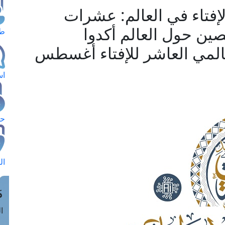
الإفتاء في العالم: عشرات
صين حول العالم أكدوا
طل
المي العاشر للإفتاء أغسطس
اس
حج
ال
م
الق