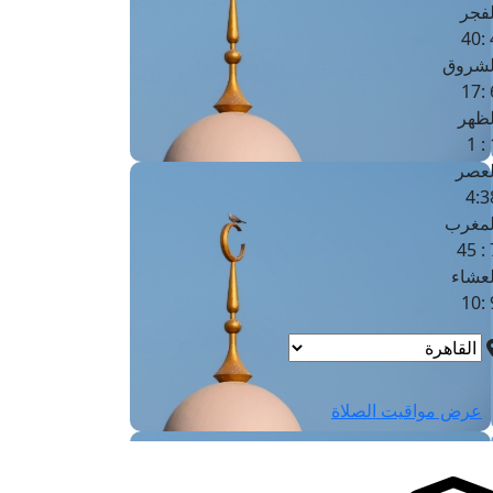
لفجر
4
لشروق
6
لظهر
1
لعصر
4:3
لمغرب
7 
لعشاء
9
عرض مواقيت الصلاة