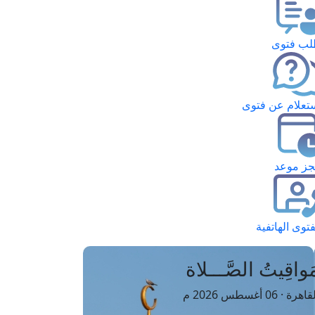
ب فتوى
تعلام عن فتوى
ز موعد
فتوى الهاتفية
َواقِيتُ الصَّـــلاة
اهرة · 06 أغسطس 2026 م