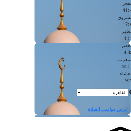
لفجر
4
لشروق
6
لظهر
1
لعصر
4:3
لمغرب
7 
لعشاء
9
عرض مواقيت الصلاة