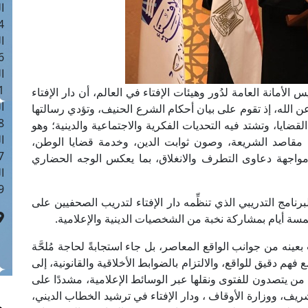
ا
 :41
ا
 :17
ا
 : 1
 الأمانة العامة لدُور وهيئات الإفتاء في العالم، أن دار الإفتاء
ا
 عن الله، إذ تقوم على بيان أحكام الشرع الحنيف، وتؤدي رسالتها
8
ضايا، وتشتد فيه التحديات الفكرية والاجتماعية والدينية؛ وهو
ا
مقاصد الشريعة، وصون ثوابت الدين، وخدمة قضايا الوطن،
: 44
واجهة دعاوى التطرف والانغلاق، بما يعكس الوجه الحضاري
ا
 :9
نامج التدريبي الذي تنظِّمه دار الإفتاء لتدريب الصحفيين على
 خمسة أيام بمشاركة نخبة من الشخصيات الدينية والإعلامية.
بعينه من جوانب الواقع المعاصر، بل جاء استجابةً لحاجة مُلحَّة
 فهم دقيق للواقع، والالتزام بالضوابط الأخلاقية والقانونية، إلى
ا من يتصدون للفتوى ونقلها عبر الوسائط الإعلامية، مشددًا على
ريف، ووزارة الأوقاف ، ودار الإفتاء في ترشيد الخطاب الديني،