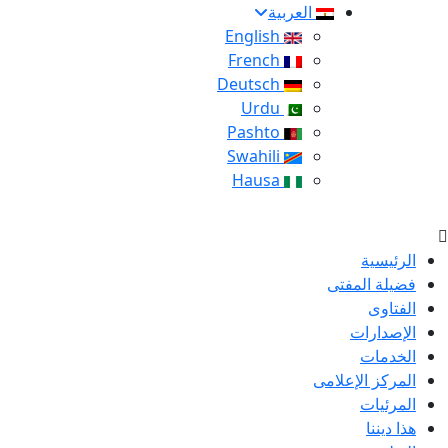
العربية
English
French
Deutsch
Urdu
Pashto
Swahili
Hausa
الرئيسية
فضيلة المفتى
الفتاوى
الإصدارات
الخدمات
المركز الإعلامى
المرئيات
هذا ديننا