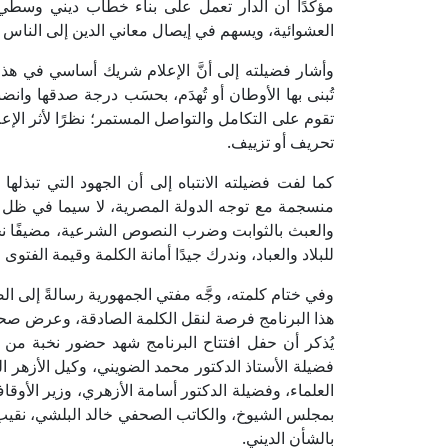
مؤكدًا أن الدار تعمل على بناء خطاب ديني وسطي
العشوائية، ويسهم في إيصال معاني الدين إلى الناس
وأشار فضيلته إلى أنَّ الإعلام شريك أساسي في هذا ا
تُبنى بها الأوطان أو تُهدَم، بحسَب درجة صدقها وانض
تقوم على التكامل والتواصل المستمر؛ نظرًا لأثر الإ
تحريف أو تزييف.
كما لفت فضيلته الانتباه إلى أن الجهود التي تبذلها دا
منسجمة مع توجه الدولة المصرية، لا سيما في ظل ق
والعبث بالثوابت وضرب النصوص الشرعية، مضيفًا نح
للبلاد والعباد، وندرك جيدًا أمانة الكلمة وقيمة الفتو
وفي ختام كلمته، وجَّه مفتي الجمهورية رسالةً إلى ال
هذا البرنامج فرصة لنقل الكلمة الصادقة، وعرض صحيح 
يُذكر أن حفل افتتاح البرنامج شهد حضور نخبة من ال
فضيلة الأستاذ الدكتور محمد الضويني، وكيل الأزهر ا
العلماء، وفضيلة الدكتور أسامة الأزهري، وزير الأوق
بمجلس الشيوخ، والكاتب الصحفي خالد البلشي، نقيب 
بالشأن الديني.