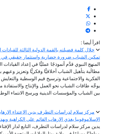
اقرأ أيضا :
خلال كلمة فضيلته بالقمة الدولية الثالثة للقيادات ا
تمكين الشباب ضرورة حضارية واستثمار حقيقي في ح
المنهج النبوي قدَّم أنموذجًا عمليًّا في إعداد القيادا
مطالَبة بتأهيل الشباب أخلاقيًّا وفكريًّا وتعزيز وعي
الفكرية والاجتماعية وترسيخ قيم الوسطية والتعايش 
يوجِّه طاقات الشباب نحو العمل والإنتاج والاستفادة م
بين الشباب والمؤسسات الدينية ويرسخ الانتماء الوط
مركز سلام لدراسات التطرف يدين الاعتداء الإرهابي
الإسلاموفوبيا يغذي الإرهاب القائم على الكراهية ويه
يدين مركز سلام لدراسات التطرف، التابع لدار الإفتا
مواطنًا مسلمًا في ولاية يوتا بالولايات المتحدة الأمريك