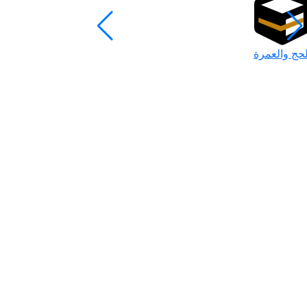
لحج والعمرة
رمضان