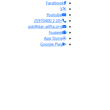
Facebook
X
Youtube
+20 2 25970400
ask@dar-alifta.org
huawei
App Store
Google Play