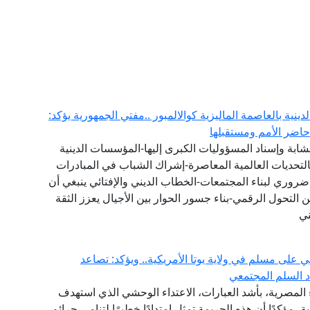
لدينية بالعاصمة الماليزية كوالالمبور ..مفتي الجمهورية يؤكد:
اضر الأمم ومستقبلها
ت الشابة وإسناد المسؤوليات الكبرى إليها-المؤسسات الدينية
هم بالتحديات العالمية المعاصرة-إشراك الشباب في المبادرات
ضروري لبناء المجتمعات-الخطاب الديني والإفتائي ينبغي أن
ن التحول الرقمي-بناء جسور الحوار بين الأجيال يعزز الثقة
ني
 على مسلم في ولاية يوتا الأمريكية.. ويؤكد: تصاعد
دد السلم المجتمعي
ء المصرية، بأشد العبارات، الاعتداء الوحشي الذي استهدف
ية، مؤكدًا أن هذه الجريمة تمثل امتدادًا خطيرًا لتنامي جرائم