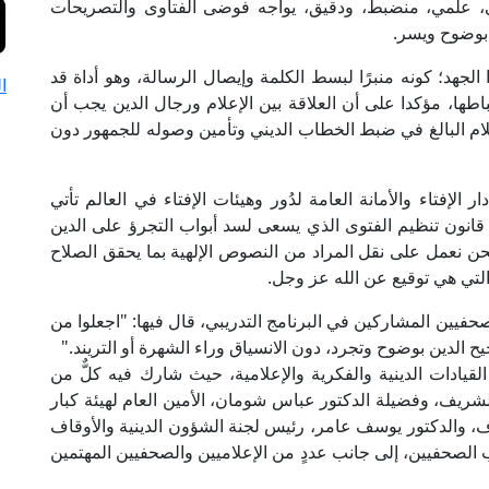
، علمي، منضبط، ودقيق، يواجه فوضى الفتاوى والتصريحات
 بوضوح ويسر.
لجهد؛ كونه منبرًا لبسط الكلمة وإيصال الرسالة، وهو أداة قد
ا
باطها، مؤكدا على أن العلاقة بين الإعلام ورجال الدين يجب أن
علام البالغ في ضبط الخطاب الديني وتأمين وصوله للجمهور دون
ر الإفتاء والأمانة العامة لدُور وهيئات الإفتاء في العالم تأتي
انون تنظيم الفتوى الذي يسعى لسد أبواب التجرؤ على الدين
ن نعمل على نقل المراد من النصوص الإلهية بما يحقق الصلاح
ى التي هي توقيع عن الله عز وجل.
صحفيين المشاركين في البرنامج التدريبي، قال فيها: "اجعلوا من
الدين بوضوح وتجرد، دون الانسياق وراء الشهرة أو التريند."
قيادات الدينية والفكرية والإعلامية، حيث شارك فيه كلٌّ من
لشريف، وفضيلة الدكتور عباس شومان، الأمين العام لهيئة كبار
اف، والدكتور يوسف عامر، رئيس لجنة الشؤون الدينية والأوقاف
الصحفيين، إلى جانب عددٍ من الإعلاميين والصحفيين المهتمين