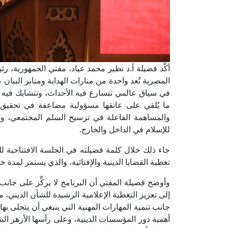
أكَّد فضيلة أ.د نظير محمد عياد، مفتي الجمهورية، رئيس
المصرية تُعد واحدة من منارات الهداية ومنابر البيان
في سياق عالمي تتسارع فيه الأحداث، وتتشابك فيه الق
ما يُلقي على عاتقها مسؤولية مضاعفة في تحقيق 
والمساهمة الفاعلة في ترسيخ السلم المجتمعي، وم
للإسلام في الداخل والخارج.
جاء ذلك خلال كلمة فضيلته في الجلسة الافتتاحية للبر
تغطية القضايا الدينية والإفتائية، والذي يستمر لمدة
وأوضح فضيلة المفتي أن البرنامج لا يركِّز على جانب 
إلى تعزيز التغطية الإعلامية الرشيدة للشأن الديني، مع
جانب تنمية المهارات المهنية التي ينبغي أن يتحلى به
أهمية دور المؤسسات الدينية، وعلى رأسها الأزهر الش