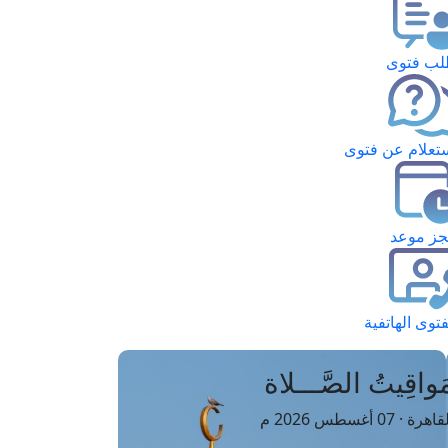
ب فتوى
تعلام عن فتوى
ز موعد
فتوى الهاتفية
َواقِيتُ الصَّـــلاة
اهرة · 07 أغسطس 2026 م