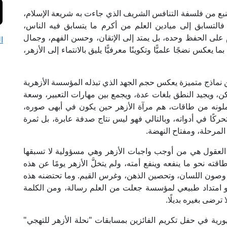
نبع من فلسفة التنافس الشريف الذي جاءت به شريعة الإسلام،
، فالتسابق إلى ميادين العلم من أكرم ما يتسابق فيه الناس،
 على الحفظ وحده، بل يمتد إلى الإتقان، وحسن الفهم، وجمال
ا
يعكس نضجًا علميًّا وتكوينًا معرفيًّا يليق بالانتماء إلى الأزهر،
 نماذج متميزة يعكس حجم الجهد الذي تبذله المؤسسة الأزهرية
كن، ويجيد النطق بلغات عدة، ويجمع بين مهارات التعبير، وسعة
حملونه من طاقات، هم مرآة الأزهر حين يكون في أبهى صوره،
متحركًا في أدواته، وبالتالي فهو ليس نتاج صدفة عابرة، بل ثمرة
لمرحلة، ومفتاح النهضة.
ة العقول هي من أوجب واجبات الأزهر وهي مسؤولية لا تسبقها
اقته نحو ما ينفعه وينفع أمته، ولم يتخلَّ الأزهر يومًا عن هذه
، وصون اللسان، وتحصين الذهن، وغرس القيم. وما تحتضنه هذه
امتداد طبيعي لمؤسسة جعلت من العلم رسالة، ومن الكلمة
ترضى بغيره بديلًا.
ورية في حفل تكريم الفائزين بمسابقات "نحلة الأزهر للتهجي"