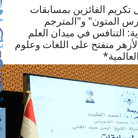
 تكريم الفائزين بمسابقات
ارس المتون" و"المترجم
طل
: التنافس في ميدان العلم
لأزهر منفتح على اللغات وعلوم
اس
لعالمية*
حج
ال
م
الق