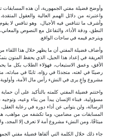
وأوضح فضيلة مفتي الجمهورية، أن هذه المسابقات ت
واعتبرته من دلائل الهمم العالية والعقول المتقدة
وأشرف ما تتنافس فيه الأجيال، وهو تنافس لا يقوم
النطق، ودقة الأداء، والتفاعل مع النصوص والمعاني، بما 
ويترجم قيمه في ساحات الواقع.
وأضاف فضيلة المفتي أن ما يظهر خلال هذا اللقاء من
العريقة في إعداد هذا الجيل، الذي يحفظ المتون بتم
الأفق، وعمق الاستيعاب، فهؤلاء الطلاب بكل ما ي
رصينًا في لغته، متجددًا في رؤاه، ثابتًا في مبادئه، 
مشروع واعٍ يرى في النشء رأس مال الأمة، وأولوية ا
واختتم فضيلة المفتي كلمته بالتأكيد على أن حماي
مسؤولية، فبناء الإنسان يبدأ من بناء وعيه، وتوجيه ط
الرسالة، ولن يتوانى عن أداء دوره في رعاية العقل
المسابقات من مضامين، وما تكشفه من مواهب، هو 
ميثاقًا، ومن النشء مشروع أمة لا تعرف إلا المجد، ولا 
جاء ذلك خلال الكلمة التي ألقاها فضيلة مفتي الجمه