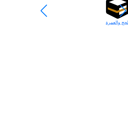
لحج والعمرة
رمضان