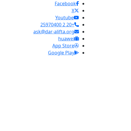
Facebook
X
Youtube
+20 2 25970400
ask@dar-alifta.org
huawei
App Store
Google Play