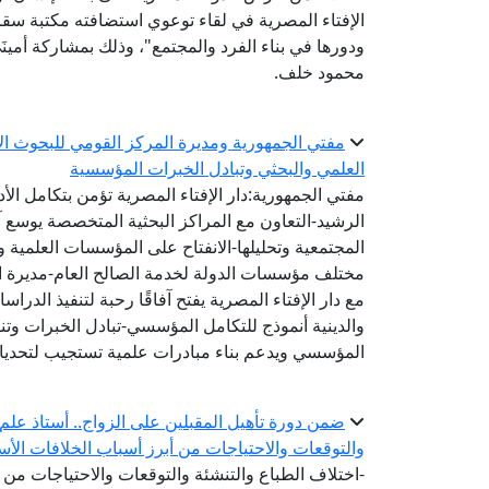
الإفتاء المصرية في لقاء توعوي استضافته مكتبة سقارة
ودورها في بناء الفرد والمجتمع"، وذلك بمشاركة أمينَ
محمود خلف.
مفتي الجمهورية ومديرة المركز القومي للبحوث الاج
العلمي والبحثي وتبادل الخبرات المؤسسية
مفتي الجمهورية:دار الإفتاء المصرية تؤمن بتكامل الأ
الرشيد-التعاون مع المراكز البحثية المتخصصة يوسع 
المجتمعية وتحليلها-الانفتاح على المؤسسات العلمية و
مختلف مؤسسات الدولة لخدمة الصالح العام-مديرة الم
مع دار الإفتاء المصرية يفتح آفاقًا رحبة لتنفيذ الد
والدينية أنموذج للتكامل المؤسسي-تبادل الخبرات وتنفي
المؤسسي ويدعم بناء مبادرات علمية تستجيب لتحديا
ضمن دورة تأهيل المقبلين على الزواج.. أستاذ علم ا
والتوقعات والاحتياجات من أبرز أسباب الخلافات الأس
-اختلاف الطباع والتنشئة والتوقعات والاحتياجات من أ