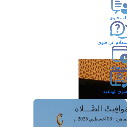
ب فتوى
تعلام عن فتوى
ز موعد
فتوى الهاتفية
َواقِيتُ الصَّـــلاة
اهرة · 08 أغسطس 2026 م