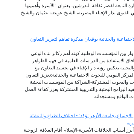
 التابعة لقصر ثقافة البدرشين، بعنوان "الأسرة وأهميتها
ي الفتوى بدار الإفتاء المصرية، الشيخ عويضة عثمان والشيخ
تماعية والجنائية يوقعان مذكرة تفاهم لتعزيز التعاون
دوار بين المؤسسات الوطنية كونه أهم ركائز بناء الوعي
آفاق الاستفادة من الدراسات العلمية في فهم الظواهر
البحثية يعكس رؤية دار الإفتاء في تجسيد التعاون مع
ركز القومي للبحوث الاجتماعية والجنائية:تعزيز التعاون
راسات والبحوث المشتركة-الشراكة بين المؤسسات البحثية
ذ البرامج البحثية والتدريبية المشتركة يعزز كفاءة العمل
ت الواقع ومستجداته
لاجتماع بجامعة الأزهر تؤكد: • اختلاف الطباع والتنشئة
رية
برز أسباب الخلافات الأسرية-الإسلام أقام العلاقة الزوجية