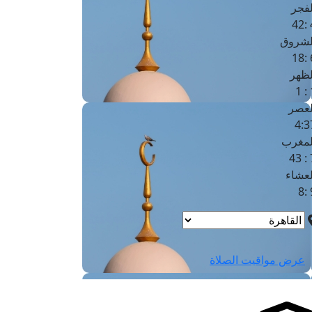
لفجر
4
لشروق
6
لظهر
1
لعصر
4:3
لمغرب
7 
لعشاء
9
عرض مواقيت الصلاة