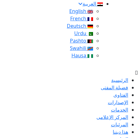
العربية
English
French
Deutsch
Urdu
Pashto
Swahili
Hausa
الرئيسية
فضيلة المفتى
الفتاوى
الإصدارات
الخدمات
المركز الإعلامى
المرئيات
هذا ديننا