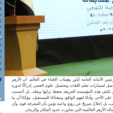
ا
 :42
ا
 :18
ا
 : 1
ا
7
ا
: 43
ا
 :8
س الأمانة العامة لدُور وهيئات الإفتاء في العالم، أن الأزهر
اصل لمسارات تعلم اللغات وتحصيل علوم العصر، إدراكًا لدوره
تكتفِ هذه المؤسسة العريقة بحفظ تراثها ونقله، بل أحسنت
ى الآخر، وأداةً لفهم الواقع، ومفتاحًا للمستقبل، مؤكدًا أن ما
، بل إعلانٌ صريحٌ عن رؤيةٍ واعية تؤمن بأن المعرفة قوة، وأن
الة الأزهر العالمية التي تجاوزت حدود المكان والزمان.