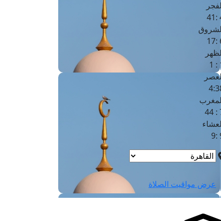
لفجر
4
لشروق
6
لظهر
1
لعصر
4:3
لمغرب
7 
لعشاء
9
عرض مواقيت الصلاة