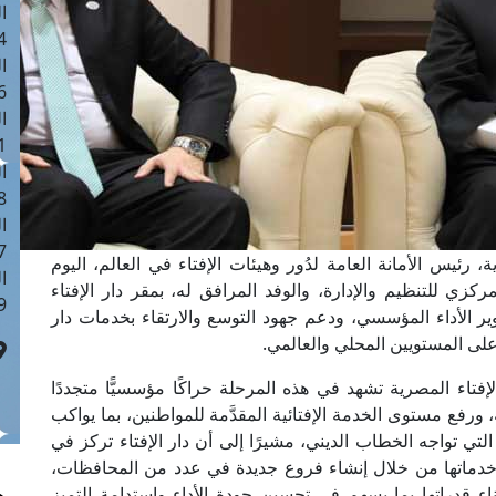
ا
 :41
ا
 :17
ا
 : 1
ا
8
ا
: 44
رئيس الأمانة العامة لدُور وهيئات الإفتاء في العالم، اليوم
ا
ركزي للتنظيم والإدارة، والوفد المرافق له، بمقر دار الإفتاء
 :9
ر الأداء المؤسسي، ودعم جهود التوسع والارتقاء بخدمات دار
م على المستويين المحلي والعالمي.
إفتاء المصرية تشهد في هذه المرحلة حراكًا مؤسسيًّا متجددًا
 ورفع مستوى الخدمة الإفتائية المقدَّمة للمواطنين، بما يواكب
تي تواجه الخطاب الديني، مشيرًا إلى أن دار الإفتاء تركز في
 خدماتها من خلال إنشاء فروع جديدة في عدد من المحافظات،
اء قدراتها بما يسهم في تحسين جودة الأداء واستدامة التميز