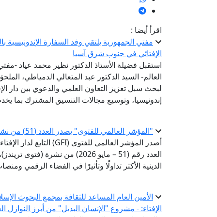
اقرأ أيضا :
مفتي الجمهورية يلتقي وفد السفارة الإندونيسية ب
الإفتائي في جنوب شرق آسيا
استقبل فضيلة الأستاذ الدكتور نظير محمد عياد -مفتي ا
العالم- السيد الدكتور عبد المتعالي الدمياطي، الملحق
لبحث سبل تعزيز التعاون العلمي والدعوي بين دار الإ
إندونيسيا، وتوسيع مجالات التنسيق المشترك بما يخدم
"المؤشر العالمي للفتوى" يصدر العدد (51) من نشرة «فتوى تريندز»
أصدر المؤشر العالمي للفتوى 
العدد رقم (51 – مايو 2026) من ن
الدينية الأكثر تداولًا وتأثيرًا في الفضاء الرقمي ومن
الأمين العام المساعد للثقافة بمجمع البحوث الإسل
الإفتاء: - مشروع "الإنسان البديل" من أبرز النوازل ا