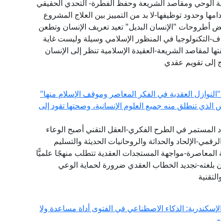
عية الوحي ومقاصد الشريعة وحفظ الفطرة- التحدي الحقيقي
ها وحدود توظيفها-لا بد من التمييز بين العلاج المشروع
عض أطروحات "الإنسان البديل" تعيد تعريف الإنسان وتطعن
اف-التكنولوجيا في المنظور الإسلامي وسيلة وليست غاية
ا لمقاصد الشريعة-العقيدة الإسلامية تنظر إلى الإنسان
ج إلى تقويم عقدي
"النوازل العقدية في الفكر المعاصر وموقف الإسلام منها"
س الذي تنطلق منه جميع العلوم الإنسانية، وصحتها تقود إلى
دد المستمر في الطرح الفكري-العقل التقني أصبح الوعاء
لرقمي-الإلحاد والحداثة والروحانيات الحديثة والتسليم
المعاصرة-مواجهة المستجدات العقدية تتطلب منهجًا علميًّا
ان بلغته-تجديد الخطاب العقدي ضرورة لحماية الوعي
لتقنية
إسكندرية: الذكاء الاصطناعي في الفتوى أداة مساعدة ولا
ي