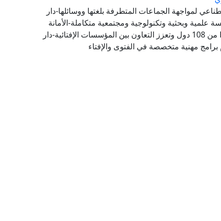
طناعي لمواجهة الجماعات المتطرفة بلغتها ووسائلها-دار
 علمية وبحثية وتكنولوجية ومجتمعية متكاملة-الأمانة
العامة لدور وهيئات الإفتاء في العالم تضم 111 عضوًا من 108 دول وتعزز التعاون بين المؤسسات الإفتائية-دار
 برامج مهنية متخصصة في الفتوى والإفتاء