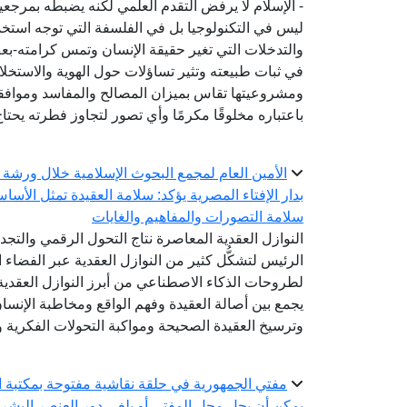
- الإسلام لا يرفض التقدم العلمي لكنه يضبطه بمرج
ليس في التكنولوجيا بل في الفلسفة التي توجه استخدام
والتدخلات التي تغير حقيقة الإنسان وتمس كرامته-ب
في ثبات طبيعته وتثير تساؤلات حول الهوية والاستخل
ومشروعيتها تقاس بميزان المصالح والمفاسد وموافقته
باعتباره مخلوقًا مكرمًا وأي تصور لتجاوز فطرته يحتا
الأمين العام لمجمع البحوث الإسلامية خلال ورشة 
بدار الإفتاء المصرية يؤكد: سلامة العقيدة تمثل الأسا
سلامة التصورات والمفاهيم والغايات
النوازل العقدية المعاصرة نتاج التحول الرقمي والتج
الرئيس لتشكُّل كثير من النوازل العقدية عبر الفضاء ا
لطروحات الذكاء الاصطناعي من أبرز النوازل العقدية 
يجمع بين أصالة العقيدة وفهم الواقع ومخاطبة الإنس
وترسيخ العقيدة الصحيحة ومواكبة التحولات الفكرية وا
مفتي الجمهورية في حلقة نقاشية مفتوحة بمكتبة ال
يمكن أن يحل محل المفتي أو يلغي دور العنصر البشر