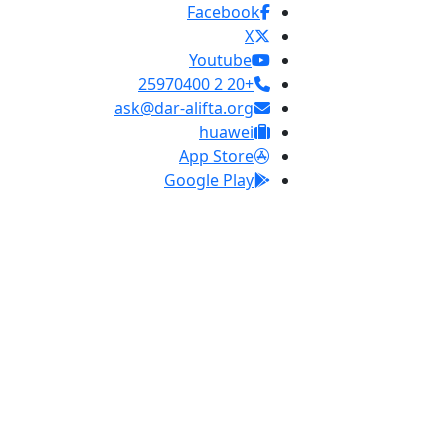
Facebook
X
Youtube
+20 2 25970400
ask@dar-alifta.org
huawei
App Store
Google Play