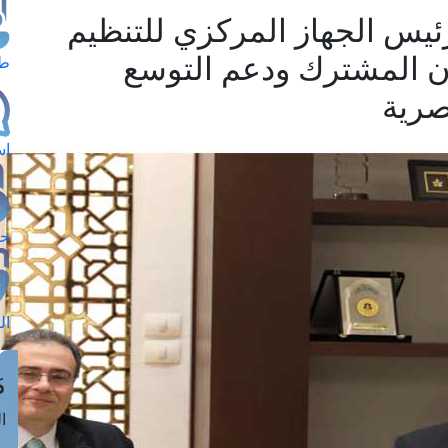
ئيس الجهاز المركزي للتنظيم
اون المشترك ودعم التوسع
طل
صرية
اس
حج
ال
م
الق