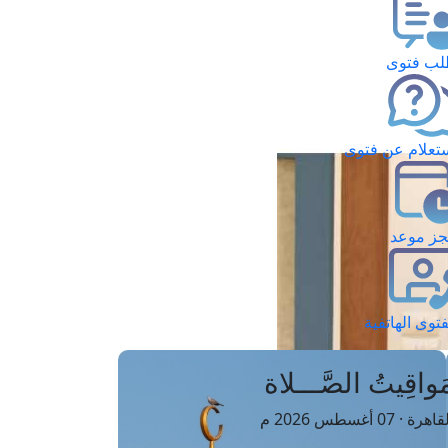
ب فتوى
تعلام عن فتوى
ز موعد
فتوى الهاتفية
َواقِيتُ الصَّـــلاة
اهرة · 07 أغسطس 2026 م