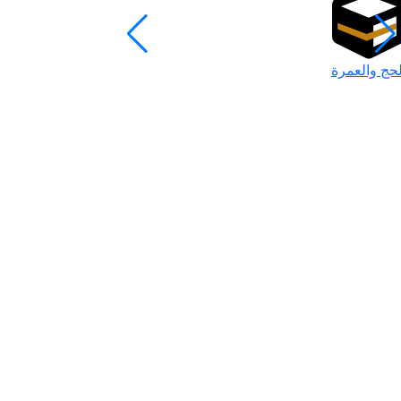
لحج والعمرة
رمضان