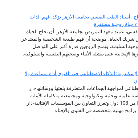
ج.. أستاذ الطب النفسي بجامعة الأزهر تؤكد: فهم الذات
اء حياة زوجية مستقرة
فسي، عميد معهد التمريض بجامعة الأزهر، أن نجاح الحياة
عن شريك الحياة، موضحة أن فهم طبيعة الشخصية والمشاعر
زوجية السليمة، ويمنح الزوجين قدرة أكبر على التواصل
ا الإيجابية على تنشئة الأبناء وصحتهم النفسية والسلوكية.
إسكندرية: الذكاء الاصطناعي في الفتوى أداة مساعدة ولا
ي
طناعي لمواجهة الجماعات المتطرفة بلغتها ووسائلها-دار
 علمية وبحثية وتكنولوجية ومجتمعية متكاملة-الأمانة
العامة لدور وهيئات الإفتاء في العالم تضم 111 عضوًا من 108 دول وتعزز التعاون بين المؤسسات الإفتائية-دار
 برامج مهنية متخصصة في الفتوى والإفتاء