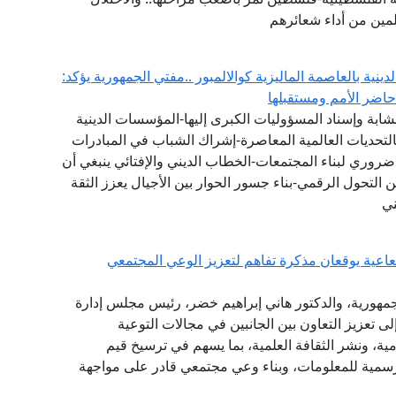
مين من أداء شعائرهم
لدينية بالعاصمة الماليزية كوالالمبور ..مفتي الجمهورية يؤكد:
اضر الأمم ومستقبلها
ت الشابة وإسناد المسؤوليات الكبرى إليها-المؤسسات الدينية
هم بالتحديات العالمية المعاصرة-إشراك الشباب في المبادرات
ضروري لبناء المجتمعات-الخطاب الديني والإفتائي ينبغي أن
ن التحول الرقمي-بناء جسور الحوار بين الأجيال يعزز الثقة
ني
شعاعية يوقعان مذكرة تفاهم لتعزيز الوعي المجتمعي
الجمهورية، والدكتور هاني إبراهيم خضر، رئيس مجلس إدارة
لى تعزيز التعاون بين الجانبين في مجالات التوعية
امية، ونشر الثقافة العلمية، بما يسهم في ترسيخ قيم
الرسمية للمعلومات، وبناء وعي مجتمعي قادر على مواجهة