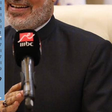
ا
 :42
ا
 :18
ا
 : 1
ا
7
ا
: 43
ا
 :8