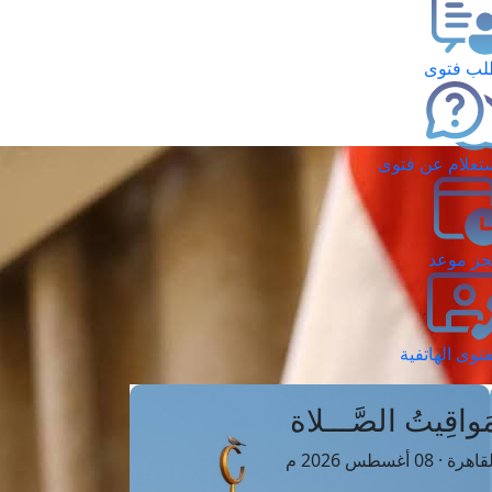
ب فتوى
تعلام عن فتوى
ز موعد
فتوى الهاتفية
َواقِيتُ الصَّـــلاة
اهرة · 08 أغسطس 2026 م