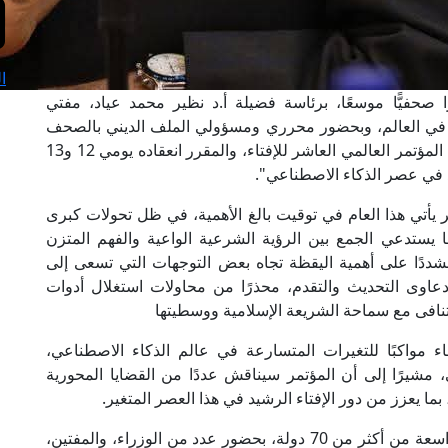
ا
ا صحفيًّا موسعًا، برئاسة فضيلة أ.د نظير محمد عياد، مفتي
تاء في العالم، وبحضور محرري ومسؤولي الملف الديني بالصحف
ووسائل الإعلام المختلفة ؛ وذلك للإعلان عن تفاصيل المؤتمر العالمي العاشر للإفتاء، والمقرر انعقاده يومي 12 و13
 يأتي هذا العام في توقيت بالغ الأهمية، في ظل تحولات كبرى
ا يستدعي الجمع بين الرؤية الشرعية الواعية والفهم المتزن
شددًا على أهمية اليقظة تجاه بعض التوجهات التي تسعى إلى
دعاوى التحديث والتقدم، محذرًا من محاولات استغلال أدوات
نافى مع سماحة الشريعة الإسلامية ووسطيتها
ء مواكبًا للتغيرات المتسارعة في عالم الذكاء الاصطناعي،
، مشيرًا إلى أن المؤتمر سيناقش عددًا من القضايا المحورية
ا يعزز من دور الإفتاء الرشيد في هذا العصر المتغير.
وأضاف فضيلته أن المؤتمر سيشهد مشاركة دولية واسعة من أكثر من 70 دولة، بحضور عدد من الوزراء، والمفتين،