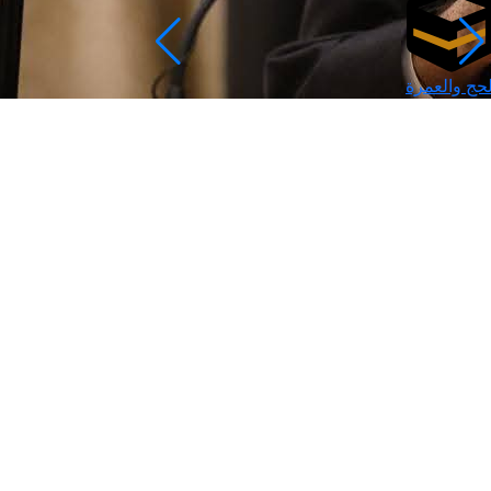
لحج والعمرة
رمضان