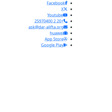
Facebook
X
Youtube
+20 2 25970400
ask@dar-alifta.org
huawei
App Store
Google Play