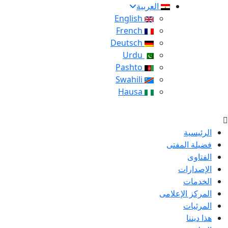
العربية
English
French
Deutsch
Urdu
Pashto
Swahili
Hausa
الرئيسية
فضيلة المفتى
الفتاوى
الإصدارات
الخدمات
المركز الإعلامى
المرئيات
هذا ديننا