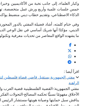
وكبار العلماء، إلى جانب نخبة من الأكاديميين وخبرا
خمس جلسات علمية وأربع ورش عمل متخصصة، تهدف إ
الذكاء الاصطناعي، وتقديم خطاب ديني منضبط يواك
وفي ختام كلمته، أشاد فضيلة المفتي بالدور المحور
الديني، مؤكدًا أنها شريك أساسي في نقل الوعي الدي
ما يشهده الواقع المعاصر من تحديات معرفية وتكنول
اقرأ أيضا :
مفتي الجمهورية يستقبل قاضي قضاة فلسطين لتنس
الراهنة
مفتي الجمهورية:-القضية الفلسطينية قضية العرب وال
الأخلاق مفهومًا نسبيًّا تحكمه المصالح-التحولات الفكري
يناقش سبل حمايتها وصيانة هويتها-مستشار الرئيس ال
الشريف ودار الإفتاء في مقدمة المدافعين عن القضية