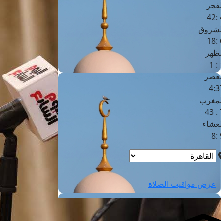
لفجر
4
لشروق
6
لظهر
1
لعصر
4:3
لمغرب
7 
لعشاء
9
عرض مواقيت الصلاة