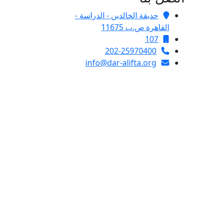
حديقة الخالدين - الدراسة -
القاهرة ص.ب 11675
107
202-25970400
info@dar-alifta.org