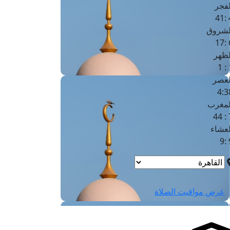
لفجر
4
لشروق
6
لظهر
1
لعصر
4:3
لمغرب
7 
لعشاء
9
عرض مواقيت الصلاة