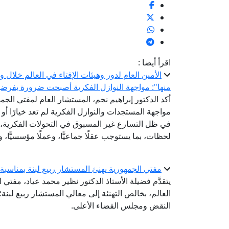
اقرأ أيضا :
الأمين العام لدور وهيئات الإفتاء في العالم خلال
منها": مواجهة النوازل الفكرية أصبحت ضرورة يفرضها ت
أكد الدكتور إبراهيم نجم، المستشار العام لمفتي الجمهو
مواجهة المستجدات والنوازل الفكرية لم تعد خيارًا أو
في ظل التسارع غير المسبوق في التحولات الفكرية، و
لحظات، بما يستوجب عقلًا جماعيًّا، وعملًا مؤسسيًّا، وت
مفتي الجمهورية يهنئ المستشار ربيع لبنة بمناسب
يتقدَّم فضيلة الأستاذ الدكتور نظير محمد عياد، مفتي ا
العالم، بخالص التهنئة إلى معالي المستشار ربيع لبن
النقض ومجلس القضاء الأعلى.