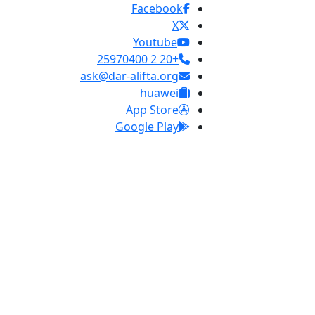
Facebook
X
Youtube
+20 2 25970400
ask@dar-alifta.org
huawei
App Store
Google Play