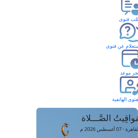
ب فتوى
تعلام عن فتوى
ز موعد
فتوى الهاتفية
َواقِيتُ الصَّـــلاة
اهرة · 07 أغسطس 2026 م