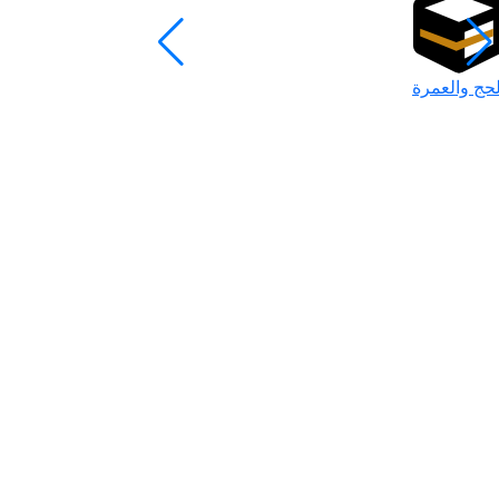
لحج والعمرة
رمضان