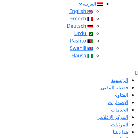
العربية
English
French
Deutsch
Urdu
Pashto
Swahili
Hausa
الرئيسية
فضيلة المفتى
الفتاوى
الإصدارات
الخدمات
المركز الإعلامى
المرئيات
هذا ديننا