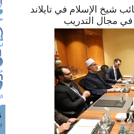
ب شيخ الإسلام في تايلاند
 في مجال التدريب
طل
اس
حج
ال
م
الق