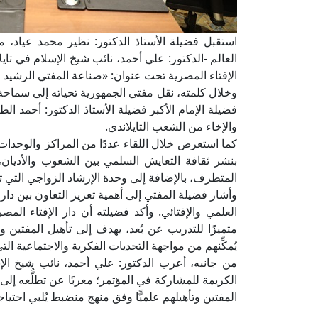
استقبل فضيلة الأستاذ الدكتور: نظير محمد عياد، مف
العالم -الدكتور: علي أحمد، نائب شيخ الإسلام في تاي
الإفتاء المصرية تحت عنوان: «صناعة المفتي الرشيد
وخلال كلمته، نقل مفتي الجمهورية تحياته إلى سماحة شي
فضيلة الإمام الأكبر فضيلة الأستاذ الدكتور: أحمد
والإخاء من الشعب التايلاندي.
كما استعرض خلال اللقاء عددًا من المراكز والوحدات ال
بنشر ثقافة التعايش السلمي بين الشعوب والأديان
المتطرف، بالإضافة إلى وحدة الإرشاد الزواجي التي ت
وأشار فضيلة المفتي إلى أهمية تعزيز التعاون بين دار
العلمي والإفتائي. وأكد فضيلته أن دار الإفتاء المص
متميزًا للتدريب عن بُعد، يهدف إلى تأهيل المفتين و
يُمكِّنهم من مواجهة التحديات الفكرية والاجتماعية 
من جانبه، أعرب الدكتور: علي أحمد، نائب شيخ الإس
الكريمة للمشاركة في المؤتمر؛ معربًا عن تطلُّعه إلى
المفتين وتأهيلهم علميًّا وفق منهج منضبط يُلبي احتيا