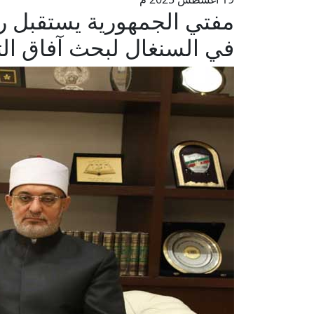
مفتي الجمهورية يستقبل ر
في السنغال لبحث آفاق ال