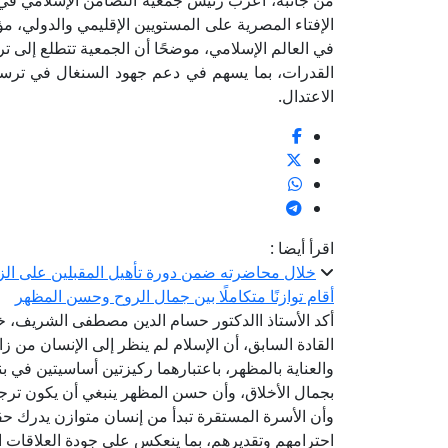
من جانبه، أعرب رئيس جمعية التضامن الإسلامي في 
الإفتاء المصرية على المستويين الإقليمي والدولي، مؤ
في العالم الإسلامي، موضحًا أن الجمعية تتطلع إلى 
القدرات، بما يسهم في دعم جهود السنغال في ترسيخ 
الاعتدال.
اقرأ أيضا :
خلال محاضرته ضمن دورة تأهيل المقبلين على الزوا
أقام توازنًا متكاملًا بين جمال الروح وحسن المظهر
أكد الأستاذ االدكتور حسام الدين مصطفى الشريف، خب
القادة السابق، أن الإسلام لم ينظر إلى الإنسان من زاو
والعناية بالمظهر، باعتبارهما ركيزتين أساسيتين في بن
بجمال الأخلاق، وأن حسن المظهر ينبغي أن يكون ترج
وأن الأسرة المستقرة تبدأ من إنسان متوازن يدرك ح
احترامهم وتقديرهم، بما ينعكس على جودة العلاقات الإ