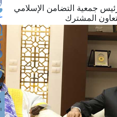
ئيس جمعية التضامن الإسلامي
تعاون المشترك
طل
اس
حج
ال
م
الق