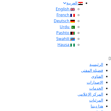
العربية
English
French
Deutsch
Urdu
Pashto
Swahili
Hausa
الرئيسية
فضيلة المفتى
الفتاوى
الإصدارات
الخدمات
المركز الإعلامى
المرئيات
هذا ديننا