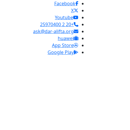
Facebook
X
Youtube
+20 2 25970400
ask@dar-alifta.org
huawei
App Store
Google Play