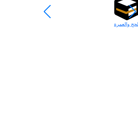
لحج والعمرة
رمضان