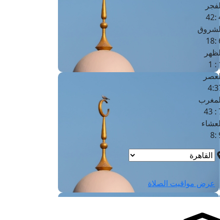
لفجر
4
لشروق
6
لظهر
1
لعصر
4:3
لمغرب
7 
لعشاء
9
عرض مواقيت الصلاة