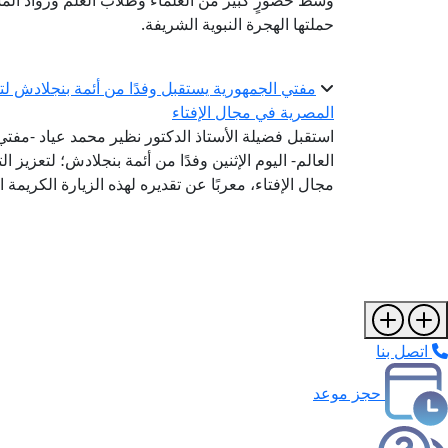
وسط حضورٍ كبير من العلماء وطلاب العلم ورواد المس
حملتها الهجرة النبوية الشريفة.
مفتي الجمهورية يستقبل وفدًا من أئمة بنجلادش لتعز
المصرية في مجال الإفتاء
استقبل فضيلة الأستاذ الدكتور نظير محمد عياد -مفتي ا
العالم- اليوم الإثنين وفدًا من أئمة بنجلادش؛ لتعزيز 
مجال الإفتاء، معربًا عن تقديره لهذه الزيارة الكريمة 
اتصل بنا
حجز موعد