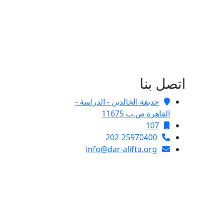
اتصل بنا
حديقة الخالدين - الدراسة -
القاهرة ص.ب 11675
107
202-25970400
info@dar-alifta.org