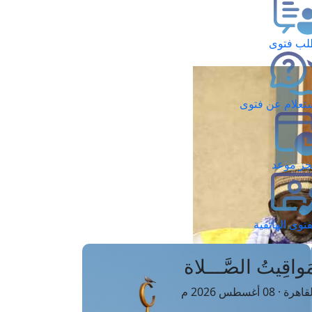
ب فتوى
تعلام عن فتوى
ز موعد
فتوى الهاتفية
َواقِيتُ الصَّـــلاة
اهرة · 08 أغسطس 2026 م