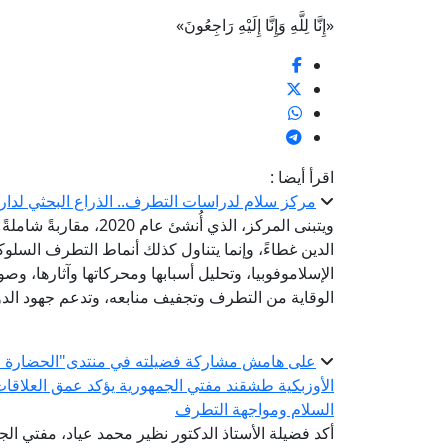
«إِنَّا لِلَّهِ وَإِنَّا إِلَيْهِ رَاجِعُونَ»
اقرأ أيضا :
مركز سلام لدراسات التطرف.. الذراع البحثي لدار 
ويتبنى المركز، الذي أُ
الدين غطاءً، وإنما يتناول كذلك أنماط التطرف السلو
الإسلاموفوبيا، وتحليل أسبابها ومحركاتها وآثارها، وصو
الوقاية من التطرف وتجفيف منابعه، وتدعم جهود الدو
على هامش مشاركة فضيلته في منتدى"الحضارة الإس
الأوزبكية طشقند مفتي الجمهورية يؤكد عمق العلاقات 
السلام ومواجهة التطرف
أكد فضيلة الأستاذ الدكتور نظير محمد عياد، مفتي الجم