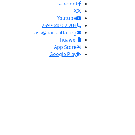
Facebook
X
Youtube
+20 2 25970400
ask@dar-alifta.org
huawei
App Store
Google Play