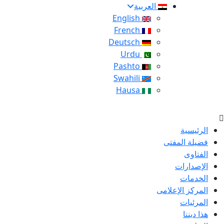
العربية
English
French
Deutsch
Urdu
Pashto
Swahili
Hausa
الرئيسية
فضيلة المفتى
الفتاوى
الإصدارات
الخدمات
المركز الإعلامى
المرئيات
هذا ديننا