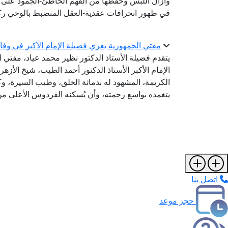
وأزال اللبس وحفظها من الفهم الخاطئ-الجمود على ظ
في ظهور انحرافات عقدية-العقل المنضبط بالوحي رك
مفتي الجمهورية يعزي فضيلة الإمام الأكبر في وفا
يتقدم فضيلة الأستاذ الدكتور نظير محمد عياد، مفتي 
الإمام الأكبر الأستاذ الدكتور أحمد الطيب، شيخ الأز
الكريمة، المشهود له بدماثة الخلق، وطيب السيرة، وكر
يتغمده بواسع رحمته، وأن يُسكنه الفردوس الأعلى من
اتصل بنا
حجز موعد