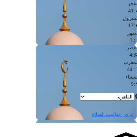
لفجر
4
لشروق
6
لظهر
1
لعصر
4:3
لمغرب
7 
لعشاء
9
عرض مواقيت الصلاة