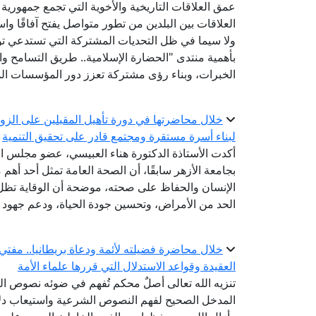
عمق العلاقات التاريخية والأخوية التي تجمع جمهورية
العلاقات بين البلدين من تطور متواصل يفتح آفاقًا واس
ولا سيما في ظل التحديات المشتركة التي تستدعي توح
بأهمية منتدى "الحضارة الإسلامية.. طريق التسامح والس
الخبرات، وبناء رؤى مشتركة تعزز دور المؤسسات الد
خلال محاضرتها في دورة تأهيل المقبلين على الزواج
لبناء أسرة مستقرة ومجتمع قادر على تحقيق التنمية
أكدت الأستاذة الدكتورة هناء العبيسي، عضو مجلس الن
بجامعة الأزهر سابقًا، أن الصحة العامة تمثل أحد أهم 
الإنسان والحفاظ على صحته، موضحة أن الوقاية تظل
الحد من الأمراض، وتحسين جودة الحياة، ودعم جهود ال
خلال محاضرة فضيلته لأئمة ودعاة بريطانيا.. مفتي
العقيدة وقواعد الاستدلال التي قررها علماء الأمة
تنزيه الله تعالى أصلٌ محكم تُفهم في ضوئه نصوص الصف
المدخل الصحيح لفهم النصوص الشرعية واستيعاب دلالا