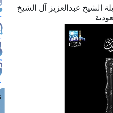
ة الشيخ عبدالعزيز آل الشيخ
عودية
طل
اس
حج
ال
م
الق