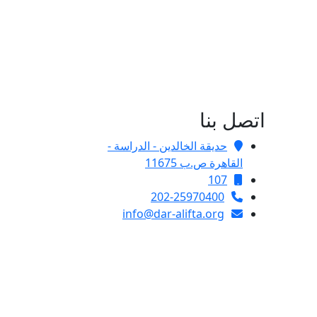
اتصل بنا
حديقة الخالدين - الدراسة -
القاهرة ص.ب 11675
107
202-25970400
info@dar-alifta.org