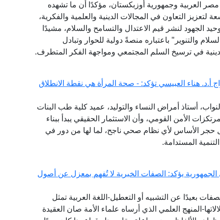
 مصر العربية وجمهورية أوزبكستان، مؤكدًا أن ما تشهده
عة لتعزيز التعاون في المجالات الدينية والعلمية والفكرية،
يد الجهود لنشر قيم الاعتدال والتسامح والسلام، مشيدًا
لام والتنوير" باعتباره منصةً دولية للحوار وتبادل
ينية في ترسيخ السلم المجتمعي ومواجهة الفكر المتطرف.
 أ.د. هناء العبيسي تؤكد: - صحة المرأة هي نقطة الانطلاق
واب، أستاذ أمراض النساء والتوليد، عميد كلية طب البنات
مرتكزات الأمن القومي، وأن الاستثمار الحقيقي يبدأ ببناء
 حجر الأساس لأي نظام صحي ناجح، لما لها من دور في
تنمية المستدامة.
 الجمهورية يؤكد: الصفات الخبرية لا تُفهم بمعزل عن أصول
ات بعيدًا عن التشبيه أو التعطيل-اللغة العربية تمثل
تها-المنهج العلمي الذي أرساه علماء الأمة صان العقيدة