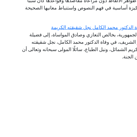
واهر الألفاظ دون مراعاة مقاصدها وقواعدها كان سببًا
يزة أساسية في فهم النصوص واستنباط معانيها الصحيحة
ة الدكتور محمد الكامل نجل شقيقته الكريمة
الجمهورية، بخالص التعازي وصادق المواساة، إلى فضيلة
هر الشريف، في وفاة الدكتور محمد الكامل، نجل شقيقته
يم الشمائل، ونبل الطباع، سائلًا المولى سبحانه وتعالى أن
 الجنة.