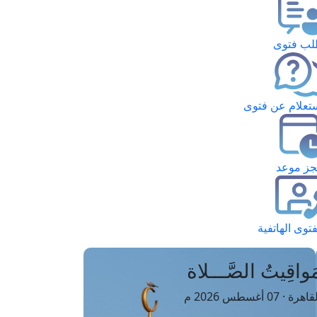
ب فتوى
تعلام عن فتوى
ز موعد
فتوى الهاتفية
َواقِيتُ الصَّـــلاة
اهرة · 07 أغسطس 2026 م