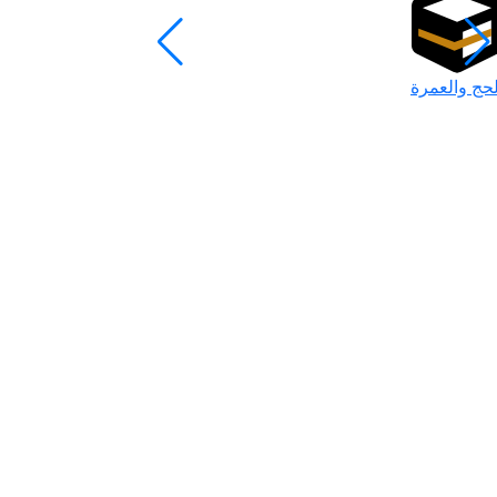
لحج والعمرة
رمضان