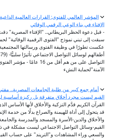
المؤشر العالمي للفتوى: القرارات العالمية الداع
الإفتاء في بناء الوعي الرقمي الوقائي
- قبل دعوة الحظر البريطاني.. "الإفتاء المصرية" دقت
عكست تطورًا في وظيفة الفتوى ورسالتها المجتمعية-
أ
التواصل على من هم أقل من 6
الآمنة"لحماية النشء
أمام جمع كبير من طلبة الجامعات المصرية.. مفتي 
القيم ليست مجرد أخلاق متفرقة بل ركيزة أساسية لبن
القرآن الكريم قدَّم التزكية والأخلاق لأنها الأساس الذ
قد يتحول إلى أداة للهيمنة والصراع بدلًا من خدمة الإنس
والأخلاق والدين-الأسرة والمسجد والمدرسة والجام
القيم-وسائل التواصل الاجتماعي ليست مشكلة في ذاتها
والسعي وراء المشاهدات و"التريند" على حساب القيم