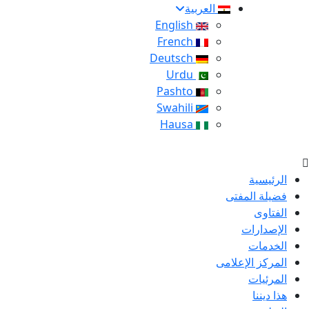
العربية
English
French
Deutsch
Urdu
Pashto
Swahili
Hausa
الرئيسية
فضيلة المفتى
الفتاوى
الإصدارات
الخدمات
المركز الإعلامى
المرئيات
هذا ديننا