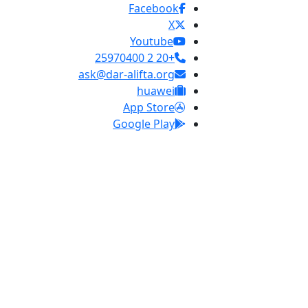
Facebook
X
Youtube
+20 2 25970400
ask@dar-alifta.org
huawei
App Store
Google Play