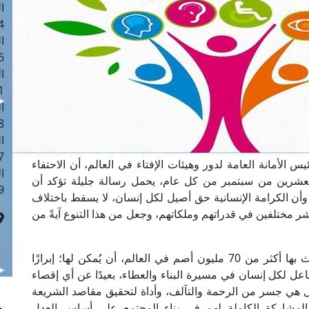
ا
 :41
ا
 :17
ا
 : 1
ا
8
ا
: 44
 الأمانة العامة لدور وهيئات الإفتاء في العالم، أن الاحتفاء
ا
 والعشرين من سبتمبر من كل عام، يحمل رسالة جليلة تؤكد أن
 :9
، وأن الكرامة الإنسانية حق أصيل لكل إنسان، لا يسقط باختلاف
لبشر مختلفين في قدراتهم وملكاتهم، وجعل من هذا التنوع آيةً من
وأوضح فضيلة مفتي الجمهورية، أنه يجدر بلغة يتحدث بها أكثر من 70 مليون أصم في العالم، أن يُمكن لها؛ إبرازًا
فاعل لكل إنسان في مسيرة البناء والعطاء، بعيدًا عن أي إقصاء
ل هي جسر من الرحمة والتآلف، وأداة لتحقيق مقاصد الشريعة
 المشاركة الكاملة لهم في بناء المجتمع على أساس العدل