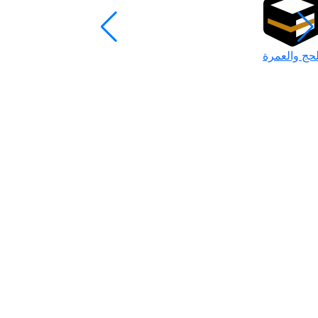
لحج والعمرة
رمضان