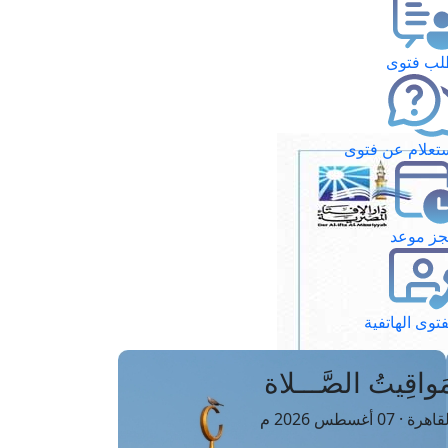
ب فتوى
تعلام عن فتوى
ز موعد
فتوى الهاتفية
َواقِيتُ الصَّـــلاة
اهرة · 07 أغسطس 2026 م