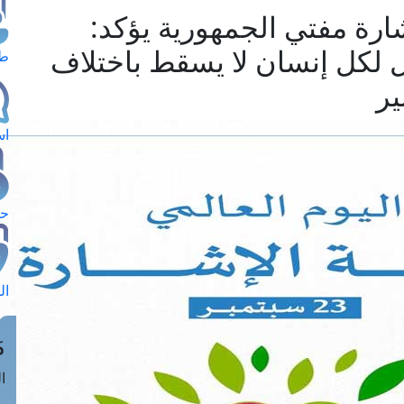
شارة مفتي الجمهورية يؤكد:
ل لكل إنسان لا يسقط باختلاف
طل
ير
اس
حج
ال
م
الق