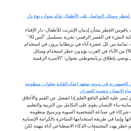
ية لحظر وسائل التواصل على الأطفال تؤكد صواب نهج دار
 ناقوس الخطر بشأن إدمان الإنترنت للأطفال- دار الإفتاء
سبقت إلى تبني نموذج "الفتوى الرقمية الوقائية" لحماية النشء في العصر الرقمي- تجربة مسلسل "أنس AI"
 ثمانية من كل عشرة آباء في بريطانيا يرون في استخدام
طفالهم لوسائل التواصل الاجتماعي تأثيرًا سلبيًّا- (79%) من الآباء في الغرب يؤيدون حظر استخدام وسائل
1 عامًا - مؤشر الفتوى يوصي بإطلاق برنامجوطني بعنوان: "الأسرة الرقمية
الجمهورية في ندوته بمعهد إعداد القادة بحلوان: منظومة
اء الإنسان وتشييد العمران
ي يُبنى عليه العلم النافع-العلم إذا انفصل عن القيم والأخلاق
انية-بناء الإنسان يقوم على التكامل بين التربية والتعليم
عة شركاء في صناعة الشخصية السوية وترسيخ منظومة
 وإنما في طريقة استخدامها-المتاجرة بالكرامة الإنسانية
 خطر يهدد المجتمعات-الذكاء الاصطناعي أداة مهمة لكن