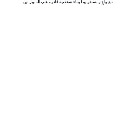
ع واعٍ ومستقر يبدأ ببناء شخصية قادرة على التمييز بين