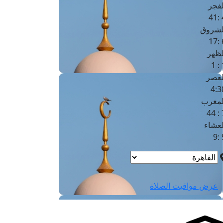
لفجر
4
لشروق
6
لظهر
1
لعصر
4:3
لمغرب
7 
لعشاء
9
عرض مواقيت الصلاة