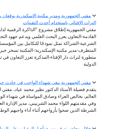
مفتي الجمهورية ومدير مكتبة الإسكندرية يوقعان مذ
التراث الإفتائي باستخدام أحدث التقنيات
مفتي الجمهورية:إطلاق مشروع "الذاكرة الرقمية لدار ا
القادمة-التعاون يعزز البحث العلمي ويدعم جهود الت
الشرعية-الشراكة تمثل نموذجًا للتكامل بين المؤسس
المتطرف-مدير مكتبة الإسكندرية:-المكتبة تسخر خبرات
متطورة لتراث دار الإفتاء-المذكرة تعزز التعاون في 
الدولية
مفتي الجمهورية ينعى شهداء الواجب في حادث حر
يتقدم فضيلة الأستاذ الدكتور نظير محمد عياد، مفتي ال
العالم، بخالص العزاء وصادق المواساة في شهداء الو
وفي مقدمتهم اللواء محمد الشربيني، مدير الإدارة الع
الشرطة الذين ضحوا بأرواحهم أثناء أداء واجبهم الوط
خلال محاضرته في دورة تأهيل المقبلين على الزواج.