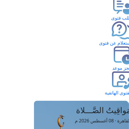
ب فتوى
تعلام عن فتوى
ز موعد
فتوى الهاتفية
َواقِيتُ الصَّـــلاة
اهرة · 08 أغسطس 2026 م