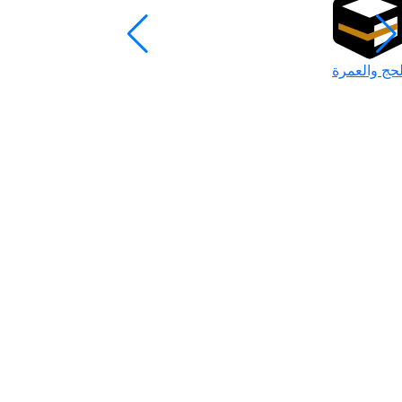
لحج والعمرة
رمضان