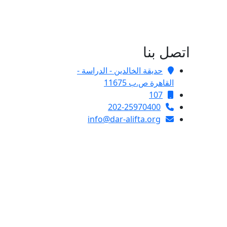
اتصل بنا
حديقة الخالدين - الدراسة -
القاهرة ص.ب 11675
107
202-25970400
info@dar-alifta.org