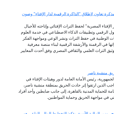
كرة تعاون لإطلاق "الذاكرة الرقمية لدار الإفتاء" وصون
لإفتاء المصرية" لحفظ التراث الإفتائي وإتاحته للأجيال
حول الرقمي وتطبيقات الذكاء الاصطناعي في خدمة العلوم
ات الوطنية في حفظ التراث ونشر الوعي ومواجهة الفكر
ها في الرقمنة والأرشفة الرقمية لبناء منصة معرفية
توثيق التراث العلمي والثقافي المصري وفق أحدث المعايير
يق منشية ناصر
جمهورية، رئيس الأمانة العامة لدور وهيئات الإفتاء في
اجب الذين ارتقوا إثر حادث الحريق بمنطقة منشية ناصر،
امة للحماية المدنية بالقاهرة، إلى جانب ضابطين وأحد أفراد
ني في مواجهة الحريق وحماية المواطنين.
. وزير المالية الأسبق يؤكد: التخطيط المالي الواعي هو