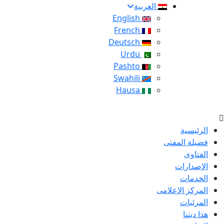
العربية
English
French
Deutsch
Urdu
Pashto
Swahili
Hausa
الرئيسية
فضيلة المفتى
الفتاوى
الإصدارات
الخدمات
المركز الإعلامى
المرئيات
هذا ديننا