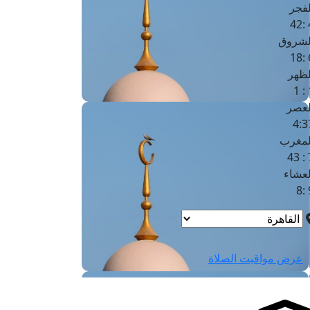
لفجر
4
لشروق
6
لظهر
1
لعصر
4:3
لمغرب
7 
لعشاء
9
عرض مواقيت الصلاة