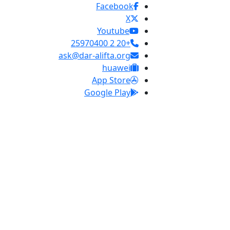
Facebook
X
Youtube
+20 2 25970400
ask@dar-alifta.org
huawei
App Store
Google Play