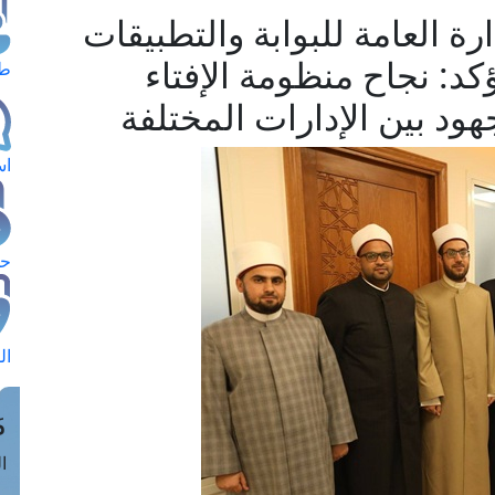
رة العامة للبوابة والتطبيقات
يؤكد: نجاح منظومة الإفتاء
طل
ود بين الإدارات المختلفة
اس
حج
ال
م
الق