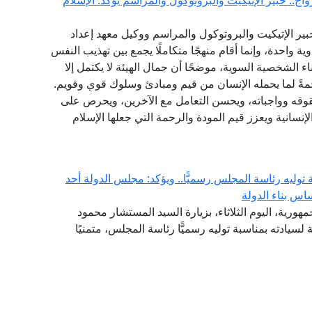
ج.. خبير الإتيكيت والبروتوكول والمراسم يؤكد: الإسلام
ير الإتيكيت والبروتوكول والمراسم ووكيل معهد إعداد
ية واحدة، وإنما أقام منهجًا متكاملًا يجمع بين تهذيب النفس
اء الشخصية السوية، موضحًا أن جمال الهيئة لا يكتمل إلا
مةً لما يحمله الإنسان من قيم ومبادئ وسلوك قوي وقويم.
قوقه وواجباته، ويحسن التعامل مع الآخرين، ويحرص على
نسانية ويعزز قيم المودة والرحمة التي جعلها الإسلام
وليه رئاسة المجلس رسميًّا.. ويؤكد: مجلس الدولة أحد
اس بناء الدولة
هورية، اليوم الثلاثاء، بزيارة السيد المستشار محمود
لسيادته بمناسبة توليه رسميًّا رئاسة المجلس، متمنيًا