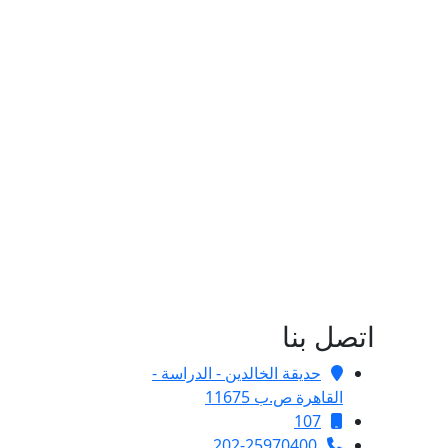
اتصل بنا
حديقة الخالدين - الدراسة -
القاهرة ص.ب 11675
107
202-25970400