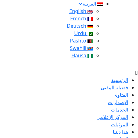
العربية
English
French
Deutsch
Urdu
Pashto
Swahili
Hausa
الرئيسية
فضيلة المفتى
الفتاوى
الإصدارات
الخدمات
المركز الإعلامى
المرئيات
هذا ديننا