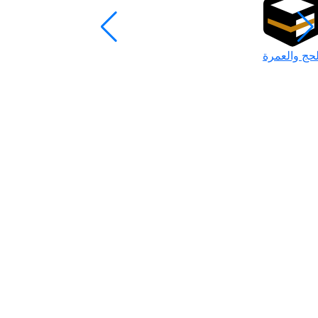
لحج والعمرة
رمضان