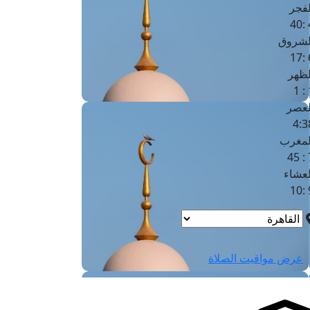
لفجر
4
لشروق
6
لظهر
1
لعصر
4:3
لمغرب
7 
لعشاء
9
عرض مواقيت الصلاة