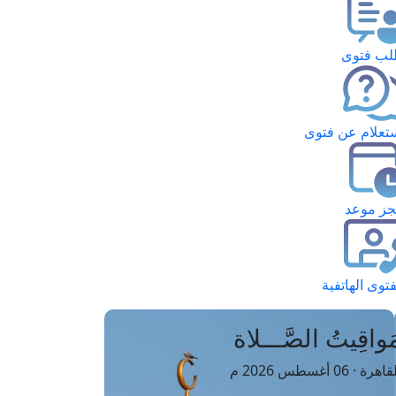
ب فتوى
تعلام عن فتوى
ز موعد
فتوى الهاتفية
َواقِيتُ الصَّـــلاة
اهرة · 06 أغسطس 2026 م