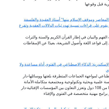
رية قبل وقوعها
المعاصر وموقف الإسلام منها" أستاذ العقيدة والفلسفة
ة يقوم على قراءات نسبية تهدد ثبات الدلالات العقدية وتفرغ
ات الفهم والبيان في إطار القرآن الكريم والسنة والتراث
لى قواعد اللغة وأصول الشريعة، بعيدًا عن الإسقاطات
إسكندرية: الذكاء الاصطناعي في الفتوى أداة مساعدة ولا
ي
طناعي لمواجهة الجماعات المتطرفة بلغتها ووسائلها-دار
 علمية وبحثية وتكنولوجية ومجتمعية متكاملة-الأمانة
العامة لدور وهيئات الإفتاء في العالم تضم 111 عضوًا من 108 دول وتعزز التعاون بين المؤسسات الإفتائية-دار
 برامج مهنية متخصصة في الفتوى والإفتاء