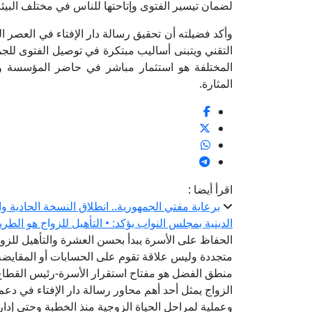
لضمان تيسير الفتوى وإتاحتها للناس في مختلف البيئا
وأكد فضيلته أن تحقيق رسالة دار الإفتاء في العصر 
التقني ويتبنى أساليب مبتكرة في توصيل الفتوى للجمه
المختلفة هو استثمار مباشر في حاضر المؤسسة ومس
المثارة.
اقرأ أيضا :
برعاية مفتي الجمهورية.. انطلاق النسخة الحادية و
الدينية بمجلس النواب يؤكد: • التأهيل للزواج هو الطر
الحفاظ على الأسرة يبدأ بحسن العشرة والتأهيل للزواج
متجددة وليس علاقة تقوم على الحسابات أو المقايضة-
منطق الفضل هو مفتاح استقرار الأسرة-رئيس القطاع ا
الزواج يمثل أحد أهم محاور رسالة دار الإفتاء في دعم
وعملية لمراحل الحياة الزوجية منذ الخطبة وحتى إدارة