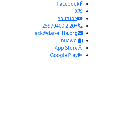
Facebook
X
Youtube
+20 2 25970400
ask@dar-alifta.org
huawei
App Store
Google Play