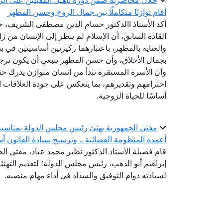
خلال محاضرته ضمن دورة تأهيل المقبلين على الزوا
أقام توازنًا متكاملًا بين جمال الروح وحسن المظهر
أكد الأستاذ االدكتور حسام الدين مصطفى الشريف، خب
القادة السابق، أن الإسلام لم ينظر إلى الإنسان من زاو
والعناية بالمظهر، باعتبارهما ركيزتين أساسيتين في بن
بجمال الأخلاق، وأن حسن المظهر ينبغي أن يكون ترج
وأن الأسرة المستقرة تبدأ من إنسان متوازن يدرك ح
احترامهم وتقديرهم، بما ينعكس على جودة العلاقات الإ
أساسًا للحياة الزوجية.
مفتي الجمهورية يهنئ رئيس مجلس الدولة بمناسبة ت
أعمدة المنظومة القضائية .. وترسيخ سيادة القانون أس
قام فضيلة الأستاذ الدكتور نظير محمد عياد، مفتي الجم
إبراهيم أبو الدهب، رئيس مجلس الدولة؛ لتقديم التهنئة 
لسيادته دوام التوفيق والسداد في أداء مهام منصبه.