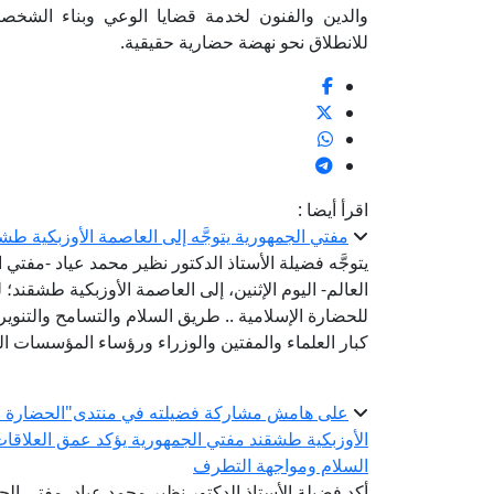
والدين والفنون لخدمة قضايا الوعي وبناء الشخصية
للانطلاق نحو نهضة حضارية حقيقية.
اقرأ أيضا :
مفتي الجمهورية يتوجَّه إلى العاصمة الأوزبكية طش
يتوجَّه فضيلة الأستاذ الدكتور نظير محمد عياد -مفتي ا
العالم- اليوم الإثنين، إلى العاصمة الأوزبكية طشقند؛
كبار العلماء والمفتين والوزراء ورؤساء المؤسسات الد
على هامش مشاركة فضيلته في منتدى"الحضارة الإس
الأوزبكية طشقند مفتي الجمهورية يؤكد عمق العلاقات 
السلام ومواجهة التطرف
أكد فضيلة الأستاذ الدكتور نظير محمد عياد، مفتي الجم