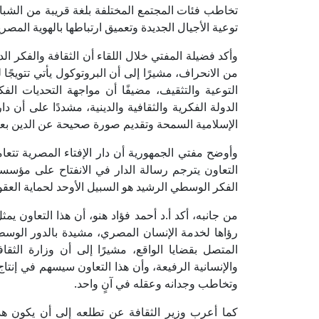
تخاطب فئات المجتمع المختلفة بلغة قريبة من الش
توعية الأجيال الجديدة وتعميق ارتباطها بالهوية المصري
وأكد فضيلة المفتي خلال اللقاء أن الثقافة والفكر ا
من الانحراف، مشيرًا إلى أن البروتوكول يأتي تتويجًا
التوعية والتثقيف، مضيفًا أن مواجهة التحديات ال
الدولة الفكرية والثقافية والدينية، مشددًا على أن دا
الإسلامية السمحة وتقديم صورة صحيحة عن الدين بعيدً
وأوضح مفتي الجمهورية أن دار الإفتاء المصرية تتعامل
التعاون يترجم رسالة الدار في الانفتاح على مؤسسا
الفكر الوسطي الرشيد هو السبيل الأوحد لحماية العق
من جانبه، أكد أ.د أحمد فؤاد هنو، أن هذا التعاون ي
رؤاها لخدمة الإنسان المصري، مشيدة بالدور الوسطي
المتصل بقضايا الواقع، مشيرًا إلى أن وزارة الثقافة
والإنسانية الرفيعة، وأن هذا التعاون سيسهم في إنتا
وتخاطب وجدانه وعقله في آنٍ واحد.
كما أعرب وزير الثقافة عن تطلعه إلى أن يكون هذا