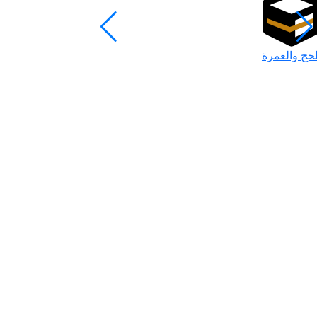
لحج والعمرة
رمضان