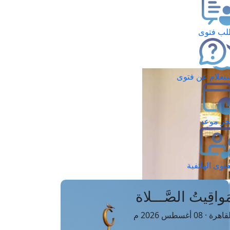
ب فتوى
تعلام عن فتوى
ز موعد
فتوى الهاتفية
َواقِيتُ الصَّـــلاة
اهرة · 08 أغسطس 2026 م