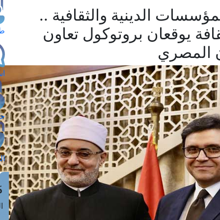
سسات الدينية والثقافية ..
افة يوقعان بروتوكول تعاون
طل
ان المصري
اس
حج
ال
م
الق