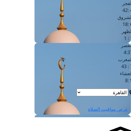
لفجر
4
لشروق
6
لظهر
1
لعصر
4:3
لمغرب
7 
لعشاء
9
عرض مواقيت الصلاة