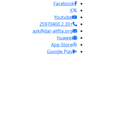
Facebook
X
Youtube
+20 2 25970400
ask@dar-alifta.org
huawei
App Store
Google Play