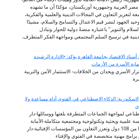
 مصر العربية وجمهورية أوزبكستان، مؤكدًا أن ما تشهده
عة لتعزيز التعاون في المجالات الدينية والعلمية والفكرية،
يد الجهود لنشر قيم الاعتدال والتسامح والسلام، مشيدًا
لام والتنوير" باعتباره منصةً دولية للحوار وتبادل
ينية في ترسيخ السلم المجتمعي ومواجهة الفكر المتطرف.
ستاذ الاقتصاد بجامعة القاهرة يؤكد: •الإدارة الرشيدة
ماية الأسرة من الأزمات
ار الأسري ويحدان من الخلافات- الاستثمار الآمن والتربية
رة
إسكندرية: الذكاء الاصطناعي في الفتوى أداة مساعدة ولا
ي
طناعي لمواجهة الجماعات المتطرفة بلغتها ووسائلها-دار
 علمية وبحثية وتكنولوجية ومجتمعية متكاملة-الأمانة
العامة لدور وهيئات الإفتاء في العالم تضم 111 عضوًا من 108 دول وتعزز التعاون بين المؤسسات الإفتائية-دار
 برامج مهنية متخصصة في الفتوى والإفتاء