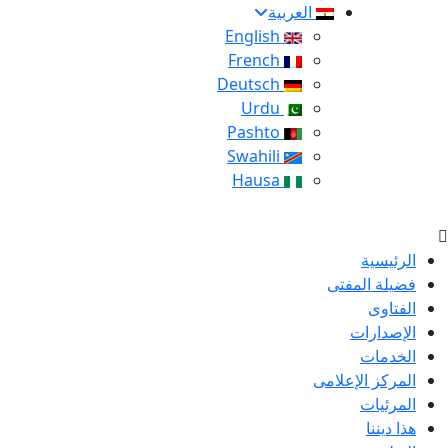
العربية
English
French
Deutsch
Urdu
Pashto
Swahili
Hausa
الرئيسية
فضيلة المفتى
الفتاوى
الإصدارات
الخدمات
المركز الإعلامى
المرئيات
هذا ديننا