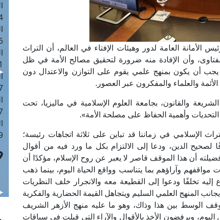
ا
 :42
ا
 :18
س الأمانة العامة لدور وهيئات الإفتاء في العالم، أن التراث
ا
الفتاوى، وأن الإفادة منه ضرورة لتحقيق مصالح الأمة في ظل
 : 1
 يجب أن يكون بمنهج علمي يقوم على التوازن والاعتدال دون
ا
لأئمة والعلماء والمفكرون عبر العصور.
7
ا
لشريعة والقانون، بجامعة العلوم الإسلامية في ماليزيا، تحت
: 43
 التحديات وأهمية الحفاظ على مصلحة الأمة».
ا
ث الإسلامي في زماننا قد تباين على ثلاثة اتجاهات رئيسة؛
 :8
لصحيح الدين، ودعا إلى الالتزام بكل ما ورد فيه من أقوال
يلته أن هذا الموقف قاصر لا يعبر عن روح الإسلام، مؤكدًا أن
 مواقفهم وآراؤهم بما يتناسب وواقع الحياة اليوم، بينما ذهب
إليه تخلفًا ودعوا إلى القطيعة معه والانجرار خلف النظريات
يجانب المنهج العلمي السليم ويتجاهل القيمة الحضارية والفكرية
لموقف الوسط بين هذا وذاك، وهو ما عليه منهج الأزهر الشريف
 اليوم، ويرفضون الأخذ بالأقوال والآراء التي قيلت في سياقات