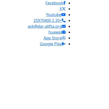
Facebook
X
Youtube
+20 2 25970400
ask@dar-alifta.org
huawei
App Store
Google Play