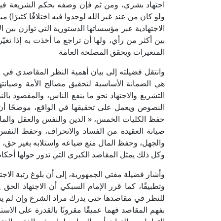
اجتهاد بشري، ومن ثم فإن وصفه بحكم الشريعة فيه مب
ولو كان من عند غير الله لوجدوا فيه اختلافًا كثيرًا) مب
الاجتهادية عبر مؤسساتها الدستورية التي توازن بين ا
بين أكثر من رأي، ولها أن تراجع ما أخذت به إذا تغ
المتغيرات ويحقق المصلحة العامة
وانتقل فضيلته إلى بيان أهمية النظر المقاصدي في الا
هي الضمانة الأساسية لتحقيق مصالح الأمة وصيانتها
التشريع والاجتهاد نحو ما ينفع الناس، والمقصود با
النصوص ويعمل على تحقيقها في الواقع، موضحًا أن
حفظ الكليات الخمس، « الدين والنفس والعقل والما
صيانة العقيدة من الفساد والانحراف، وحفظ النفس
والجهل، وحفظ المال منع ضياعه واستلابه بغير حق، أم
وكل ذلك يمثل المقاصد الكبرى التي تدور حولها أحكا
وأشار فضيلة مفتي الجمهورية، إلى أن بلوغ رتبة الاجته
وتطبيقًا، كما قرر الإمام السبكي أن الاجتهاد الحق
للنظر في مقاصدها حتى يدرك مراد الشرع وإن لم يصرح ب
بفهم المقاصد فهما عميقًا مقرونًا بالقدرة على الاس