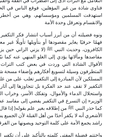
التعامل مع التراث أدى إلى اضطراب في الفقه وال
فتاوى شاذة من غير المؤهلين، فوقع الناس في الحي
استهدفت المسلمين ومؤسساتهم، وهي من أخطر الظو
والانقسام وتعرقل وحدة الأمة
ونوه فضيلته أن من أبرز أسباب انتشار فكر التكفير 
فهمًا حرفيًا يغاير مقصودها أو بتأويلها تأويلًا غير
الكافرون، وحديث النبي ﷺ (لا يزني الزاني حين ي
مقاصدها ومآلاتها يؤدي إلى الغلو المنهي عنه كما ن
الأقوال الشاذة التي وردت في بعض كتب التراث وخ
المتطرفون وسيلة لتسويغ أفكارهم وإضفاء مسحة شرع
المسلكين لأن المبادرة إلى التكفير تغلب على من غ
التكفير لا تقف عند حد الفكرة بل تتجاوزها إلى آث
واستحلال الدماء والأموال، وتفكك الأسر، وخراب الم
الوزير« إن التسرع في التكفير يفضي إلى مفاسد عظ
كما حذر النبي ﷺ من إطلاقه بغير علم بقوله( إذا قال ا
الأشعري أنه لا يكفر أحدًا من أهل القبلة لأن الجمي
راشد يجمع الأمة على كلمة التوحيد ويصونها من الفرقة
واختتم فضيلة المفتي كلمته بالتأكيد على أن تكفير 