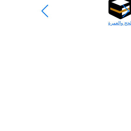
لحج والعمرة
رمضان