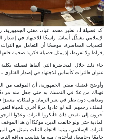
أكد فضيلة أ.د نظير محمد عياد، مفتي الجمهورية، رئي
الإسلامي يشكّل أساسًا راسخًا للاجتهاد في إصدار 
التحديات المعاصرة، موضحًا أن التعامل مع التراث
إفراط ولا تفريط، إذ يمثل حصيلة فكرية ضخمة خلفها ا
جاء ذلك خلال المحاضرة التي ألقاها فضيلته بكلية ا
عنوان «التراث كأساس للاجتهاد في إصدار الفتاوى ..
وأوضح فضيلة مفتي الجمهورية، أن الموقف من الترا
فهناك من غلا في التمسك به حتى جعل منه مرادفًا 
ومذاهب دون نظر في تغير الزمان والمكان، معتبرًا فض
السلف رحمهم الله لو عادوا مرةً أخرى للحياة لتغيرت
آخرون إلى نقيض ذلك فأنكروا التراث وعدّوا الرجوع 
المادية حتى ولو خالفت الدين، مؤكدًا أن هذا الموقف 
للتراث الإسلامي، بينما الاتجاه الثالث يتمثل في ا
جامعًا وجامعةً، فيأخذون منه ما يتناسب وواقع الناس