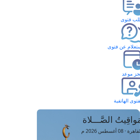
ب فتوى
تعلام عن فتوى
ز موعد
فتوى الهاتفية
َواقِيتُ الصَّـــلاة
اهرة · 08 أغسطس 2026 م