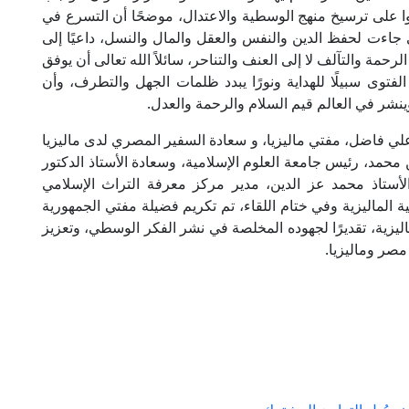
لوا على ترسيخ منهج الوسطية والاعتدال، موضحًا أن التسرع في
ي جاءت لحفظ الدين والنفس والعقل والمال والنسل، داعيًا إلى
حمة والتآلف لا إلى العنف والتناحر، سائلاً الله تعالى أن يوفق
الفتوى سبيلًا للهداية ونورًا يبدد ظلمات الجهل والتطرف، وأن
وينشر في العالم قيم السلام والرحمة والعدل.
ي فاضل، مفتي ماليزيا، و سعادة السفير المصري لدى ماليزيا
محمد، رئيس جامعة العلوم الإسلامية، وسعادة الأستاذ الدكتور
أستاذ محمد عز الدين، مدير مركز معرفة التراث الإسلامي
ية الماليزية وفي ختام اللقاء، تم تكريم فضيلة مفتي الجمهورية
اليزية، تقديرًا لجهوده المخلصة في نشر الفكر الوسطي، وتعزيز
مصر وماليزيا.