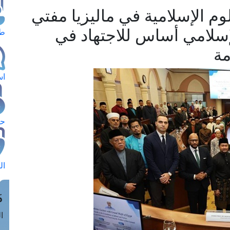
م الإسلامية في ماليزيا مفتي
لإسلامي أساس للاجتهاد في
طل
مة
اس
حج
ال
م
الق