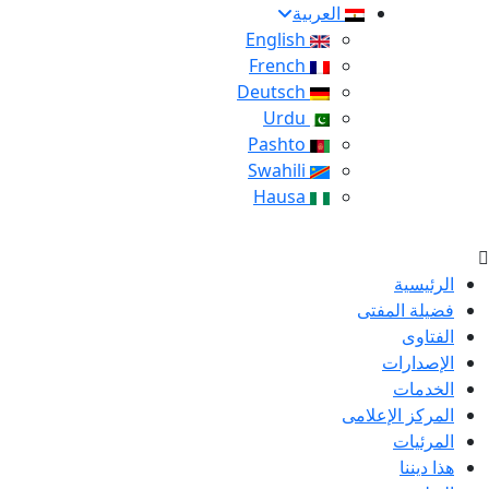
العربية
English
French
Deutsch
Urdu
Pashto
Swahili
Hausa
الرئيسية
فضيلة المفتى
الفتاوى
الإصدارات
الخدمات
المركز الإعلامى
المرئيات
هذا ديننا