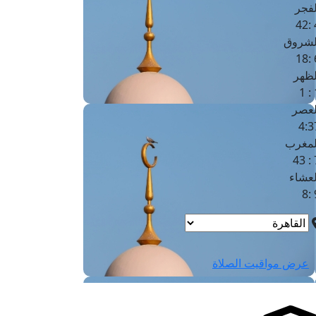
لفجر
4
لشروق
6
لظهر
1
لعصر
4:3
لمغرب
7 
لعشاء
9
عرض مواقيت الصلاة