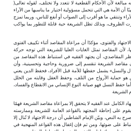
الغة لأن الأحكام القطعية لا تتعدد ولا تختلف، لقوله تعالى(
ينًا أن الأمة هي التي تتحمل مسؤولية اختيار ما يناسبها من الآراء
لآراء وتنتقي ما هو أقرب إلى الصواب أو أنفع للناس، وربما تمزج
يّرت الظروف، وبذلك تظل الشريعة حية قابلة للتطور بما يواكب
جتهاد والفتوى، مؤكدًا أن مراعاة المقاصد أثناء تكييف الفتوى
، لأن المقاصد تمثل الغايات العليا للشريعة التي توجه حركة
لنظر المقاصدي، أن يجتهد الفقيه في استنباط هذه المقاصد من
 مقاصد الشريعة تنقسم إلى ضرورية وحاجية وتحسينية، وأن
ل والنسل» يشمل حفظها للأمة قبل الأفراد، فحفظ الدين يعني
 هو حماية الأرواح من التلف، وحفظ العقل وقايته من الخلل
ا حفظ النسل فهو صيانة النوع الإنساني من الانقطاع والفساد،
م الشريعة
اد الكامل عند الفقيه لا يتحقق إلا بمراعاة مقاصد الشريعة فهمًا
 يقوم على إحاطة المجتهد بالقواعد العامة للشريعة وممارسته
ه النص، وبيّن الإمام الشاطبي أن درجة الاجتهاد لا تُنال إلا
تنباط على ضوئها، ومن ثم فإن إغفال هذه القواعد المنهجية في