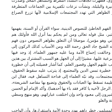
فتوى، فظهرت اتجاهات التشدد المفرط والتساهل المخل وصدرت
رة والبلبلة، ونشأت نزعات تكفيرية بين الجماعات المتطرفة
اهر التي تهدد المجتمعات الإسلامية لأنها تزرع الصراع
الفهم الخاطئ للنصوص الدينية، سواء القرآن أو السنة، بفهمها
 معتبر، مثل قوله تعالى ومن لم يحكم بما أنزل الله فأولئك هم
زني وهو مؤمن)، موضحًا أن التعلق بظواهر النصوص دون فهم
بّه الشيخ جاد الحق رحمة الله ومن الأسباب كذلك الركون إلى
الفت إجماع الأمة وما عليه جمهور العلماء، إذ وجد فيها
ية عليها، مشيرًا إلى أن الجهل هو السبب المشترك بين هذين
لب عليهم الجهل وقصور العلم، كما أشار فضيلته إلى أن خطورة
ار خطيرة تمس الدين والمجتمع، إذ يترتب عليه سقوط الحقوق،
جتمعات، وقد نبّه العلماء إلى فداحة التساهل فيه، فقال ابن
يمة تسقط بها العبادات والحقوق وتضيع بها مقاصد الشريعة»،
لرجل لأخيه يا كافر فقد باء بها أحدهما)، وأكد الإمام أبو الحسن
ع يشيرون إلى معبود واحد وإن اختلفت عباراتهم، وهو منهج وسطي
 والغلو
المسلمين خطر داهم يهدد وحدة الأمة واستقرارها، وأن الواجب