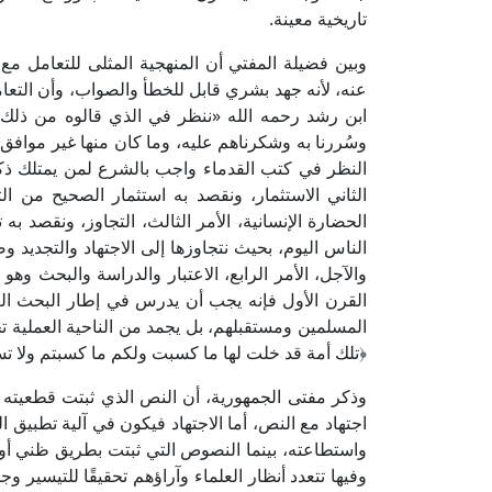
تاريخية معينة.
وبين فضيلة المفتي أن المنهجية المثلى للتعامل م
عنه، لأنه جهد بشري قابل للخطأ والصواب، وأن التعام
ابن رشد رحمه الله «ننظر في الذي قالوه من ذلك وم
وسُررنا به وشكرناهم عليه، وما كان منها غير موافق ل
النظر في كتب القدماء واجب بالشرع لمن يمتلك ذكاء 
الثاني الاستثمار، ونقصد به استثمار الصحيح من ا
الحضارة الإنسانية، الأمر الثالث، التجاوز، ونقصد به 
الناس اليوم، بحيث نتجاوزها إلى الاجتهاد والتجديد و
والآجل، الأمر الرابع، الاعتبار والدراسة والبحث و
القرن الأول فإنه يجب أن يدرس في إطار البحث العل
المسلمين ومستقبلهم، بل يجمد من الناحية العملية تجم
﴿تلك أمة قد خلت لها ما كسبت ولكم ما كسبتم ولا تسأ
وذكر مفتى الجمهورية، أن النص الذي ثبتت قطعيته وث
اجتهاد مع النص، أما الاجتهاد فيكون في آلية تطبيق
واستطاعته، بينما النصوص التي ثبتت بطريق ظني أو ك
وفيها تتعدد أنظار العلماء وآراؤهم تحقيقًا للتيسير وج