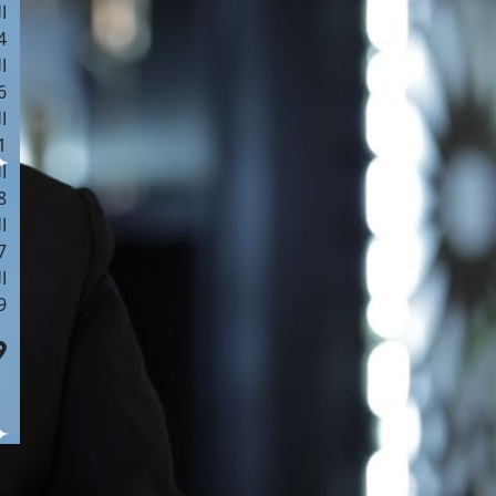
ا
 :41
ا
 :17
ا
 : 1
ا
8
ا
: 44
ا
 :9