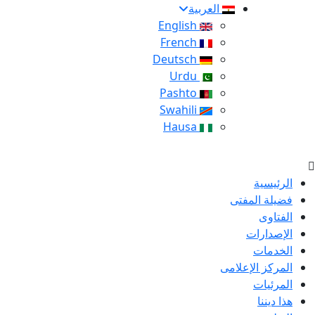
العربية
English
French
Deutsch
Urdu
Pashto
Swahili
Hausa
الرئيسية
فضيلة المفتى
الفتاوى
الإصدارات
الخدمات
المركز الإعلامى
المرئيات
هذا ديننا