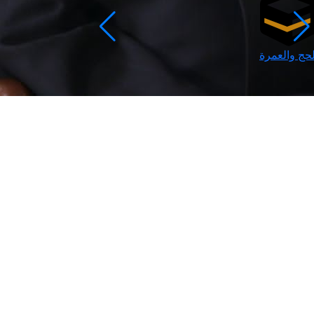
لحج والعمرة
رمضان