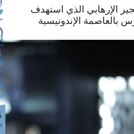
جير الإرهابي الذي استهدف
س بالعاصمة الإندونيسية
طل
اس
حج
ال
م
الق