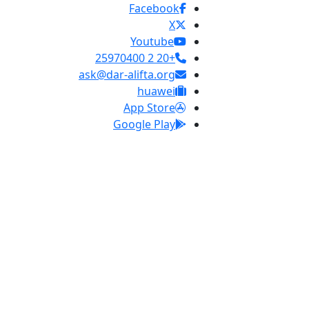
Facebook
X
Youtube
+20 2 25970400
ask@dar-alifta.org
huawei
App Store
Google Play