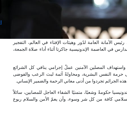
ا
ئيس الأمانة العامة لدُور وهيئات الإفتاء في العالم، التفجير
س في العاصمة الإندونيسية جاكرتا أثناء أداء صلاة الجمعة،
 واستهداف المصلين الآمنين عملٌ إجرامي ينافي كل الشرائع
 على حرمة النفس البشرية، ومحاولةً آثمة لبث الرعب والفوضى
ذه الجرائم تجردوا من أدنى معاني الرحمة والضمير الإنساني.
سيا حكومةً وشعبًا، متمنيًا الشفاء العاجل للمصابين، سائلاً
لإسلامي كافة من كل شر وسوء، وأن يعمّ الأمن والسلام ربوع