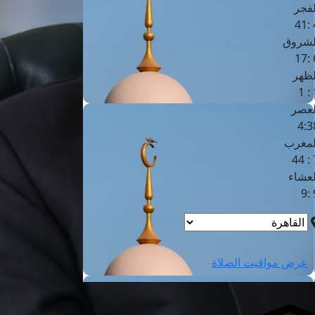
لفجر
4
لشروق
6
لظهر
1
لعصر
4:3
لمغرب
7 
لعشاء
9
عرض مواقيت الصلاة