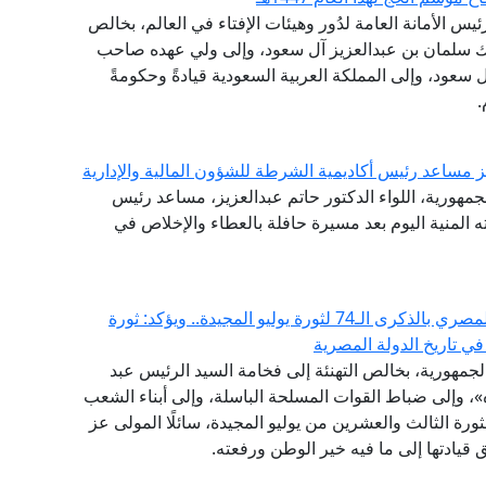
يس الأمانة العامة لدُور وهيئات الإفتاء في العالم، بخالص
ملك سلمان بن عبدالعزيز آل سعود، وإلى ولي عهده صاحب
سعود، وإلى المملكة العربية السعودية قيادةً وحكومةً
.
يز مساعد رئيس أكاديمية الشرطة للشؤون المالية والإدارية
جمهورية، اللواء الدكتور حاتم عبدالعزيز، مساعد رئيس
ته المنية اليوم بعد مسيرة حافلة بالعطاء والإخلاص في
مفتي الجمهورية يهنئ الرئيس السيسي والشعب المصري بالذكرى الـ74 لثورة يوليو المجيدة.. ويؤكد: ثورة
في تاريخ الدولة المصرية
الجمهورية، بخالص التهنئة إلى فخامة السيد الرئيس عبد
، وإلى ضباط القوات المسلحة الباسلة، وإلى أبناء الشعب
رة الثالث والعشرين من يوليو المجيدة، سائلًا المولى عز
قيادتها إلى ما فيه خير الوطن ورفعته.