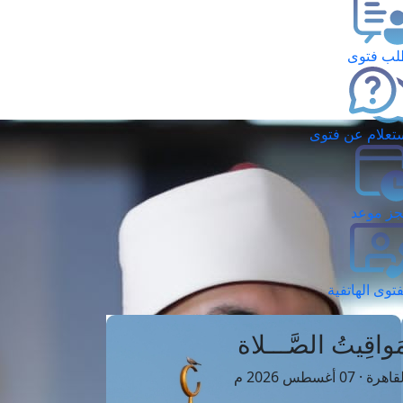
ب فتوى
تعلام عن فتوى
ز موعد
فتوى الهاتفية
َواقِيتُ الصَّـــلاة
اهرة · 07 أغسطس 2026 م