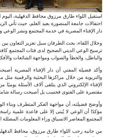
استقبل اللواء طارق مرزوق محافظ الدقهلية، اليوم ا
احتفالات جامعة المنصورة بعيد العلم، حيث تأتي الزي
دار الإفتاء المصرية في خدمة المجتمع ونشر الوعي وال
وخلال اللقاء، بحث الطرفان سبل تعزيز التعاون بين مح
ترسيخ الوعي الديني الصحيح لدى فئات المجتمع كافة ب
والباطل، والخطأ والصواب ومواجهة الشائعات والأفكا
وأكد فضيلة المفتي أن دار الإفتاء المصرية أصبحت
والتربوية من خلال مراكزها البحثية والرقمية مثل
الإفتاء الإلكتروني الذي يتلقى آلاف الأسئلة يوميًا 
مقتصرة على الفتوى فحسب بل أصبحت رسالة شاملة ت
وأوضح فضيلته، أن مواجهة الفكر المتطرف وبناء الوع
مؤكدًا أن الوعي لا يُبنى إلا على قاعدة علمية راسخ
المجتمع المعاصر الانسياق وراء المعلومات المضللة 
من جانبه رحب اللواء طارق مرزوق، محافظ الدقهلية