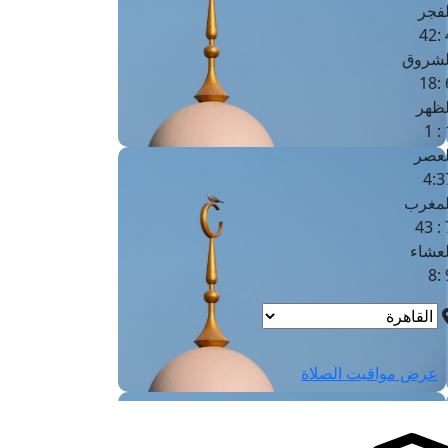
لفجر
4
لشروق
6
لظهر
1
لعصر
4:3
لمغرب
7 
لعشاء
9
عرض مواقيت الصلاة