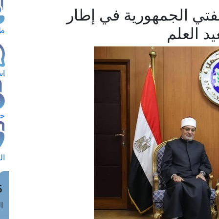
فتي الجمهورية في إطار
د العلم
طل
اس
حج
ال
م
الق