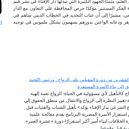
لم، مثمنًا الجهود الكبيرة التي تبذلها دار الإفتاء في نشر قيم
 الفكر المستنير مؤكدًا حرص المحافظة على التعاون مع الدار
عي، مشيرًا إلى أن غياب التجديد في الخطاب الديني ساهم في
أزهر ودعاته الواعين بدورهم يسهمون بشكل ملموس في توجيه
ا
العشرين من دورة المقبلين على الزواج.. ورئيس اللجنة
يق إلى بناء الأسرة المستقرة
 كالتأهيل لأي مسؤولية في الحياة- الزواج نعمة إلهية
تغيير النظرة إلى الزواج والانتقال من منطق الحقوق إلى
لشرعي بدار الإفتاء يؤكد:• تأهيل الشباب والفتيات قبل
 استقرار الأسرة المصرية-البرنامج يقدم معالجة علمية
 الخلافات لبناء أُسر أكثر استقرارًا-دورة «عشرة العمر»
رية قبل وقوعها