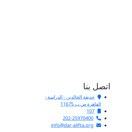
اتصل بنا
حديقة الخالدين - الدراسة -
القاهرة ص.ب 11675
107
202-25970400
info@dar-alifta.org