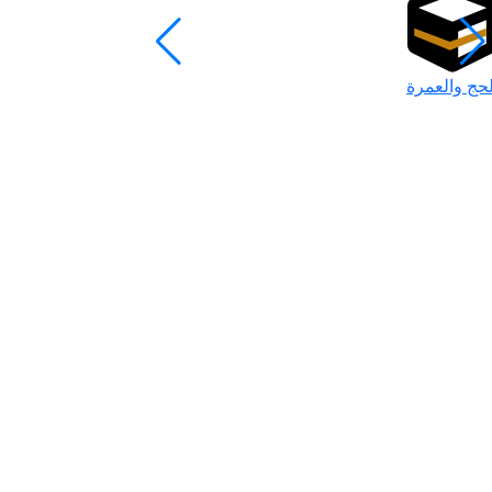
لحج والعمرة
رمضان