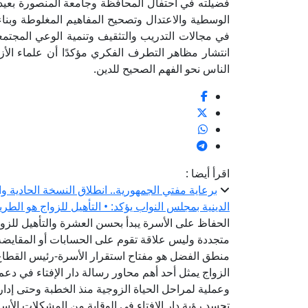
فضيلته في احتفال المحافظة وجامعة المنصورة بعيد الع
الوسطية والاعتدال وتصحيح المفاهيم المغلوطة وبناء
في مجالات التدريب والتثقيف وتنمية الوعي المجتم
انتشار مظاهر التطرف الفكري مؤكدًا أن علماء ال
الناس نحو الفهم الصحيح للدين.
اقرأ أيضا :
برعاية مفتي الجمهورية.. انطلاق النسخة الحادية و
الدينية بمجلس النواب يؤكد: • التأهيل للزواج هو الطر
الحفاظ على الأسرة يبدأ بحسن العشرة والتأهيل للزواج
متجددة وليس علاقة تقوم على الحسابات أو المقايضة-
منطق الفضل هو مفتاح استقرار الأسرة-رئيس القطاع ا
الزواج يمثل أحد أهم محاور رسالة دار الإفتاء في دعم
وعملية لمراحل الحياة الزوجية منذ الخطبة وحتى إدارة
تجسد رؤية دار الإفتاء في الوقاية من المشكلات الأس