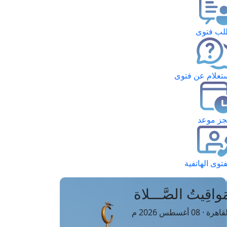
ب فتوى
تعلام عن فتوى
ز موعد
فتوى الهاتفية
َواقِيتُ الصَّـــلاة
اهرة · 08 أغسطس 2026 م