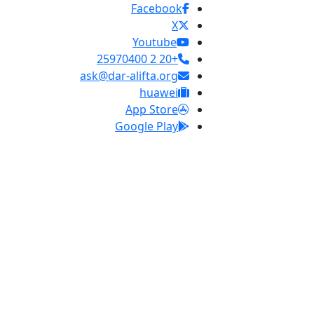
Facebook
X
Youtube
+20 2 25970400
ask@dar-alifta.org
huawei
App Store
Google Play