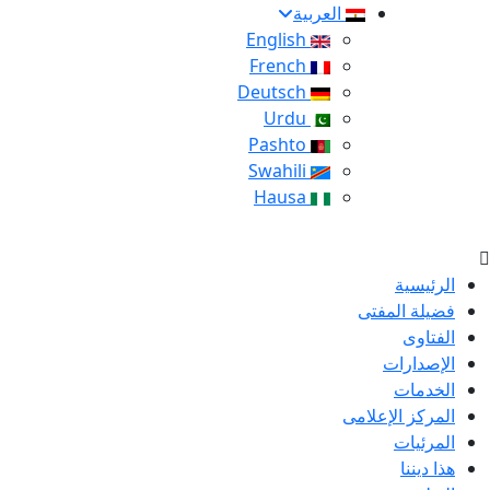
العربية
English
French
Deutsch
Urdu
Pashto
Swahili
Hausa
الرئيسية
فضيلة المفتى
الفتاوى
الإصدارات
الخدمات
المركز الإعلامى
المرئيات
هذا ديننا