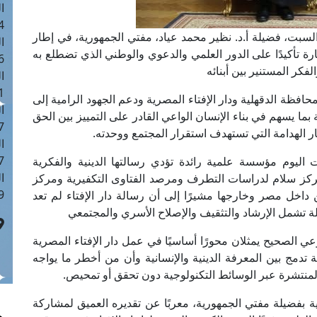
ا
 :42
لسبت، فضيلة أ.د. نظير محمد عياد، مفتي الجمهورية، في إطار
ا
ارة تأكيدًا على الدور العلمي والدعوي والوطني الذي تضطلع به
 :18
فكر المستنير بين أبنائه
ا
 : 1
افظة الدقهلية ودار الإفتاء المصرية ودعم الجهود الرامية إلى
ا
ما يسهم في بناء الإنسان الواعي القادر على التمييز بين الحق
7
ر الهدامة التي تستهدف استقرار المجتمع ووحدته.
ا
: 43
 اليوم مؤسسة علمية رائدة تؤدي رسالتها الدينية والفكرية
ا
 مركز سلام لدراسات التطرف ومرصد الفتاوى التكفيرية ومركز
 :8
من داخل مصر وخارجها مشيرًا إلى أن رسالة دار الإفتاء لم تعد
شمل الإرشاد والتثقيف والإصلاح الأسري والمجتمعي
ي الصحيح يمثلان محورًا أساسيًا في عمل دار الإفتاء المصرية
ة تدمج بين المعرفة الدينية والإنسانية وأن من أخطر ما يواجه
المنتشرة عبر الوسائط التكنولوجية دون تحقق أو تمحيص.
 بفضيلة مفتي الجمهورية، معربًا عن تقديره العميق لمشاركة