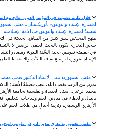
خلال كلمة فضيلته في المؤتمر الدولي «الجامع الم
لحضارة الإسناد والتوثيق» بأوزبكستان.. مفتي الجمه
تجسيدٌ لحضارة الإسناد والتوثيق في الأمة الإسلامية
منهج المحدثين سبق كثيرًا من المناهج الحديثة في ال
صحيح البخاري يكون بالبحث العلمي الرصين لا بالتشنج
في حقيقته تقويض حجية السُّنة النبوية ومصادر التشر
الإسناد ضرورة لترسيخ ثقافة التثبُّت والانضباط العلم
مفتي الجمهورية ينعى الأستاذ الدكتور فتحي محمد ا
بمزيدٍ من الرضا بقضاء الله، ينعى فضيلةُ الأستاذ الدك
محمد الزغبي، أستاذَ العقيدة والفلسفة بجامعة الأزهر ب
بالبذل والعطاء في ميادين العلم وساحات التعليم، أف
الأزهري الوسطي، وتربية أجيالٍ من طلاب العلم على ا
مفتي الجمهورية يعزي مدير المركز القومي للبحوث ا