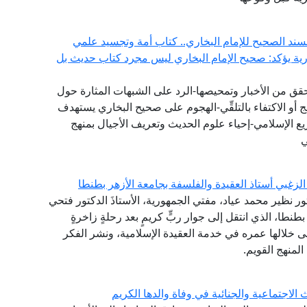
سند الصحيح للإمام البخاري.. كتاب أمة وتجسيد علمي
ورية يؤكد: صحيح الإمام البخاري ليس مجرد كتاب حديث بل
تحقق من الأخبار وتمحيصها-الرد على الشبهات المثارة حول
 أو الاكتفاء بالتلقِّي-الهجوم على صحيح البخاري يستهدف
يع الإسلامي-إحياء علوم الحديث وتعريف الأجيال بمنهج
ي
لزغبي أستاذ العقيدة والفلسفة بجامعة الأزهر بطنطا
تور نظير محمد عياد، مفتي الجمهورية، الأستاذَ الدكتور فتحي
طنطا، الذي انتقل إلى جوار ربٍّ كريمٍ بعد رحلةٍ زاخرةٍ
نى خلالها عمره في خدمة العقيدة الإسلامية، ونشر الفكر
لمنهج القويم.
لاجتماعية والجنائية في وفاة والدها الكريم