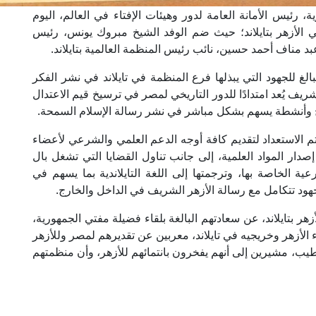
 رئيس الأمانة العامة لدور وهيئات الإفتاء في العالم، اليوم
ي الأزهر بتايلاند؛ حيث ضم الوفد الشيخ مبروك يونس، رئيس
عبد مناف أحمد حسين، نائب رئيس المنظمة العالمية بتايلاند.
الغ للجهود التي يبذلها فرع المنظمة في تايلاند في نشر الفكر
ريف يُعد امتدادًا للدور التاريخي لمصر في ترسيخ قيم الاعتدال
مج وأنشطة يسهم بشكل مباشر في نشر رسالة الإسلام السمحة.
تم الاستعداد لتقديم كافة أوجه الدعم العلمي والشرعي لأعضاء
دار المواد العلمية، إلى جانب تناول القضايا التي تشغل بال
ة الخاصة بها، وترجمتها إلى اللغة التايلاندية بما يسهم في
لجهود تتكامل مع رسالة الأزهر الشريف في الداخل والخارج.
زهر بتايلاند، عن سعادتهم البالغة بلقاء فضيلة مفتي الجمهورية،
ء الأزهر وخريجيه في تايلاند، معربين عن تقديرهم لمصر وللأزهر
لطيب، مشيرين إلى أنهم يفخرون بانتمائهم للأزهر، وأن منظمتهم