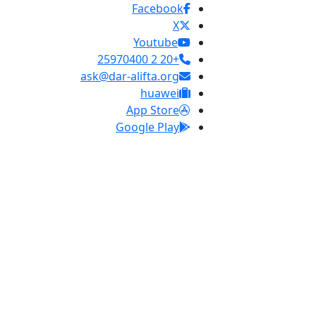
Facebook
X
Youtube
+20 2 25970400
ask@dar-alifta.org
huawei
App Store
Google Play