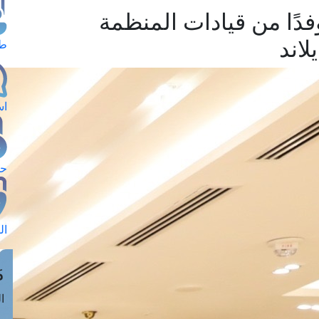
دًا من قيادات المنظمة
لاند
طل
اس
حج
ال
م
الق