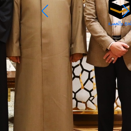
لحج والعمرة
رمضان