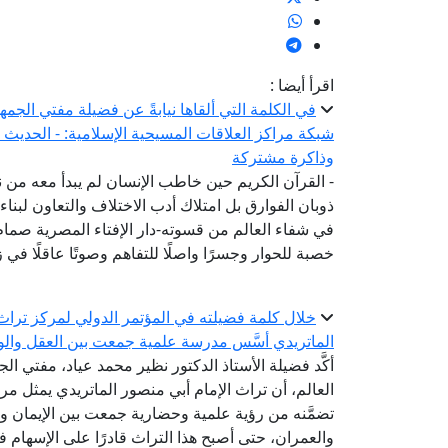
اقرأ أيضا :
في الكلمة التي ألقاها نيابةً عن فضيلة مفتي الجمه
شبكة مراكز العلاقات المسيحية الإسلامية: - الحديث 
وذاكرة مشتركة
- القرآن الكريم حين خاطب الإنسان لم يبدأ معه من 
ذوبان الفوارق بل امتلاك أدب الاختلاف والتعاون لبن
في شفاء العالم من قسوته-دار الإفتاء المصرية صم
خصبة للحوار وجسرًا واصلًا للتفاهم وصوتًا عاقلًا في
خلال كلمة فضيلته في المؤتمر الدولي لمركز تراث ا
الماتريدي أسَّس مدرسة علمية جمعت بين العقل والو
أكَّد فضيلة الأستاذ الدكتور نظير محمد عياد، مفتي الج
العالم، أن تراث الإمام أبي منصور الماتريدي يمثل مرجع
تضمَّنه من رؤية علمية وحضارية جمعت بين الإيمان وا
والعمران، حتى أصبح هذا التراث قادرًا على الإسهام 