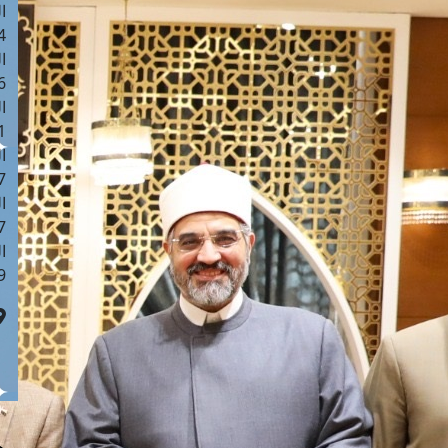
ا
 :42
ا
 :18
ا
 : 1
ا
7
ا
: 43
ا
 :8