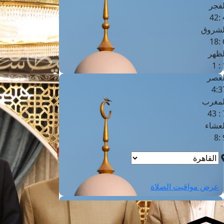
لفجر
4
لشروق
6
لظهر
1
لعصر
4:3
لمغرب
7 
لعشاء
9
عرض مواقيت الصلاة