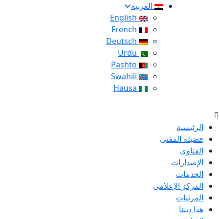
العربية
English
French
Deutsch
Urdu
Pashto
Swahili
Hausa
الرئيسية
فضيلة المفتى
الفتاوى
الإصدارات
الخدمات
المركز الإعلامى
المرئيات
هذا ديننا