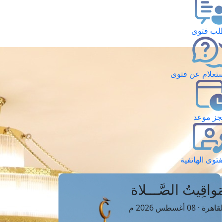
ب فتوى
تعلام عن فتوى
ز موعد
فتوى الهاتفية
َواقِيتُ الصَّـــلاة
اهرة · 08 أغسطس 2026 م