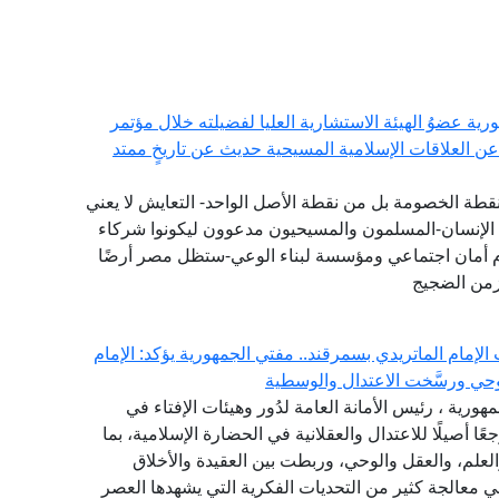
ورية عضوُ الهيئة الاستشارية العليا لفضيلته خلال مؤتمر
عن العلاقات الإسلامية المسيحية حديث عن تاريخٍ ممتد
نقطة الخصومة بل من نقطة الأصل الواحد- التعايش لا يعني
اء الإنسان-المسلمون والمسيحيون مدعوون ليكونوا شركاء
ام أمان اجتماعي ومؤسسة لبناء الوعي-ستظل مصر أرضًا
 زمن الضجيج
لإمام الماتريدي بسمرقند.. مفتي الجمهورية يؤكد: الإمام
حي ورسَّخت الاعتدال والوسطية
مهورية ، رئيس الأمانة العامة لدُور وهيئات الإفتاء في
ًا أصيلًا للاعتدال والعقلانية في الحضارة الإسلامية، بما
لعلم، والعقل والوحي، وربطت بين العقيدة والأخلاق
في معالجة كثير من التحديات الفكرية التي يشهدها العصر