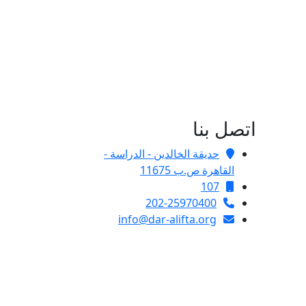
اتصل بنا
حديقة الخالدين - الدراسة -
القاهرة ص.ب 11675
107
202-25970400
info@dar-alifta.org