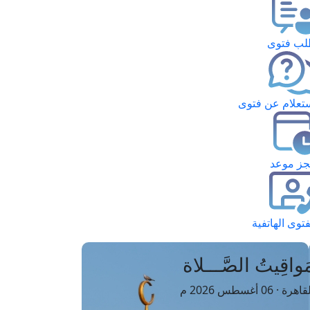
ب فتوى
تعلام عن فتوى
ز موعد
فتوى الهاتفية
َواقِيتُ الصَّـــلاة
اهرة · 06 أغسطس 2026 م