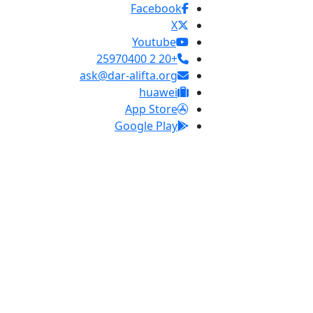
Facebook
X
Youtube
+20 2 25970400
ask@dar-alifta.org
huawei
App Store
Google Play