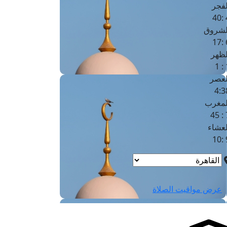
لفجر
4
لشروق
6
لظهر
1
لعصر
4:3
لمغرب
7 
لعشاء
9
عرض مواقيت الصلاة