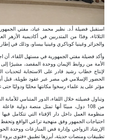
استقبل فضيلة أ.د. نظير محمد عياد، مفتي الجمهورية،
الثلاثاء، وفدًا من المتدربين في أكاديمية الأزهر ال
والجزائر وغينيا كوناكري وغينيا بيساو، وذلك في إطار ا
وأكد فضيلة مفتي الجمهورية في مستهل اللقاء، أن ا
الأمة من روابط الإيمان ووحدة المقصد، مشيرًا إلى
لإنتاج خطاب رشيد قادر على الاستجابة لتحديات الو
مؤثر على يد علماء رسخوا مكانتها محليًا ودوليًا حتى
من 108 دول، مبينًا أنها تمثل منصة دولية فاع
منظومة العمل داخل دار الإفتاء التي تتكامل فيها خد
احتياجات الجمهور وفق منهجية تراعي الواقع وتحفظ ال
الإرشاد الزواجي وإدارة فض المنازعات ووحدة الحوار
تطبيقات ومنصات حديثة، أبرزها تطبيق «فتوى برو»