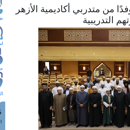
ًا من متدربي أكاديمية الأزهر
م التدريبية
طل
اس
حج
ال
م
الق