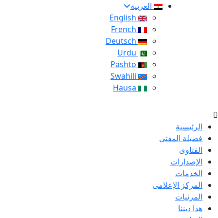
العربية
English
French
Deutsch
Urdu
Pashto
Swahili
Hausa
الرئيسية
فضيلة المفتى
الفتاوى
الإصدارات
الخدمات
المركز الإعلامى
المرئيات
هذا ديننا