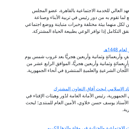
هد العالي للخدمة الاجتماعية بالقاهرة، عضو المجلس
ع لما تقوم به من دور رئيس في تربية الأبناء وصناعة
 لكل منهما بيئة مختلفة وخبرات متباينة ووضع اجتماعي
حقق التكامل إذا توافر الوعي بطبيعة الحياة المشتركة.
1448هـ
ألفٍ وأربعمائةٍ وثمانية وأربعين هجريًّا بعد غروب شمس يوم
بعمائةٍ وثمانية وأربعين هجريًّا، الموافق الرابع عشر من
لِّجان الشرعيةِ والعلميةِ المنتشرةِ في أنحاء الجمهورية.
اد الإسلامي لبحث آفاق التعاون المشترك
لجمهورية، رئيس الأمانة العامة لدُور وهيئات الإفتاء في
ة الأستاذ يوسف حسن خلاوي، الأمين العام للمنتدى؛ لبحث
ية.
لاجتماعية والجنائية في وفاة والدها الكريم