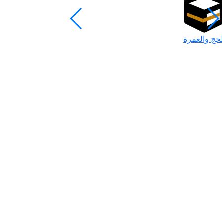
لحج والعمرة
رمضان