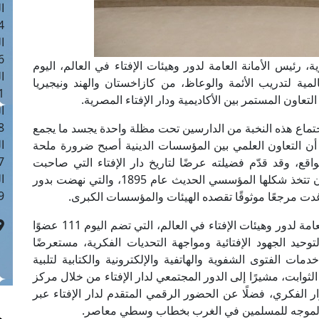
ا
 :40
ا
 :17
 رئيس الأمانة العامة لدور وهيئات الإفتاء في العالم، اليوم
ا
عالمية لتدريب الأئمة والوعاظ، من كازاخستان والهند ونيجيريا
 : 1
لتعاون المستمر بين الأكاديمية ودار الإفتاء المصرية.
ا
8
جتماع هذه النخبة من الدارسين تحت مظلة واحدة يجسد ما يجمع
ا
 أن التعاون العلمي بين المؤسسات الدينية أصبح ضرورة ملحة
: 45
اقع، وقد قدّم فضيلته عرضًا لتاريخ دار الإفتاء التي صاحبت
ا
الحضور الإسلامي في مصر عبر عقود طويلة، قبل أن تتخذ شكلها المؤسسي الحديث عام 1895، والتي نهضت بدور
 :10
 غدت مرجعًا موثوقًا تقصده الهيئات والمؤسسات الكبرى.
وتناول فضيلته خلال اللقاء، الدور المتنامي للأمانة العامة لدور وهيئات الإفتاء في العالم، التي تضم اليوم 111 عضوًا
لة لتوحيد الجهود الإفتائية ومواجهة التحديات الفكرية، مستعرضًا
مات الفتوى الشفوية والهاتفية والإلكترونية والكتابية لتلبية
ثوابت، مشيرًا إلى الدور المجتمعي لدار الإفتاء من خلال مركز
 الفكري، فضلًا عن الحضور الرقمي المتقدم لدار الإفتاء عبر
 الموجه للمسلمين في الغرب بخطاب وسطي معاصر.