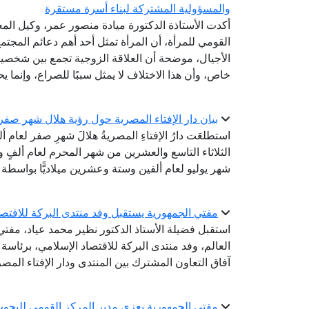
والمسؤولية المشتركة لبناء أسرة مستقرة
أكدت الأستاذة الدكتورة ميادة منصور عمر، وكيل المع
القومي للمرأة، أن المرأة تمثل أحد أهم دعائم المجتم
الأجيال، موضحة أن العلاقة الزوجية تجمع بين شخصين
خاص، وأن هذا الاختلاف لا يمثل سببًا للصراع، وإنما ي
بيان دار الإفتاء المصرية حول رؤية هلال شهر صفر لعام 
استطلعَت دارُ الإفتاءِ المصريةُ هلالَ شهرِ صفر لعام 
الثلاثاء التاسع والعشرين من شهر المحرم لعام ألفٍ وأر
شهر يوليو لعام ألفين وستة وعشرين ميلاديًّا بواسطة ال
مفتي الجمهورية يستقبل وفد منتدى البركة للاقتص
استقبل فضيلة الأستاذ الدكتور نظير محمد عياد، مفتي ا
العالم، وفد منتدى البركة للاقتصاد الإسلامي، برئاس
آفاق التعاون المشترك بين المنتدى ودار الإفتاء المصر
مفتي الجمهورية يعزي مدير المركز القومي للبحوث ا