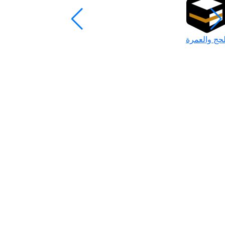
لحج والعمرة
رمضان