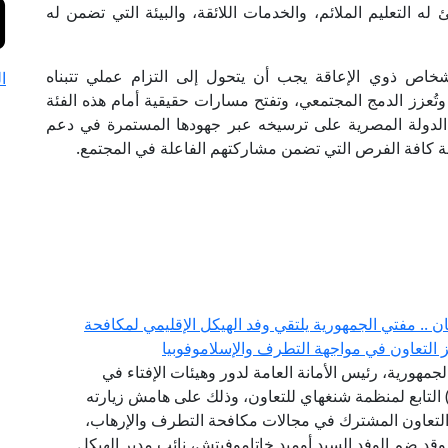
 له التعليم الملائم، والخدمات اللائقة، والبيئة التي تضمن له
لأشخاص ذوي الإعاقة يجب أن يتحول إلى التزام عملي تتبناه
ا
وتُعزز الدمج المجتمعي، وتفتح مسارات حقيقية أمام هذه الفئة
ل الدولة المصرية على ترسيخه عبر جهودها المستمرة في دعم
احة كافة الفرص التي تضمن مشاركتهم الفاعلة في المجتمع.
.. مفتي الجمهورية يلتقي وفد الهيكل الإقليمي لمكافحة
جمهورية، رئيس الأمانة العامة لدور وهيئات الإفتاء في
لعالم، وفد الهيكل الإقليمي لمكافحة الإرهاب (RATS) التابع لمنظمة شنغهاي للتعاون، وذلك على هامش زيارته
التعاون المشترك في مجالات مكافحة التطرف والإرهاب،
، وقد ضم الوفد السيد أوميد خاتاموفيتش، نائب مدير الهيكل