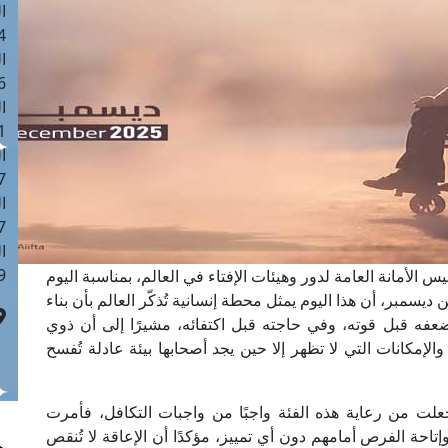
ا
 :42
ا
 :18
ا
 : 1
ا
7
ا
: 43
ا
 :8
س الأمانة العامة لدور وهيئات الإفتاء في العالم، بمناسبة اليوم
يسمبر، أن هذا اليوم يمثل محطة إنسانية تُذكّر العالم بأن بناء
عفه قبل قوته، وفي حاجته قبل اكتفائه، مشيرًا إلى أن ذوي
إمكانات التي لا تظهر إلا حين يجد أصحابها بيئة عادلة تُفسح
علت من رعاية هذه الفئة واجبًا من واجبات التكافل، فأمرت
احة الفرص أمامهم دون أي تمييز، مؤكدًا أن الإعاقة لا تُنقص