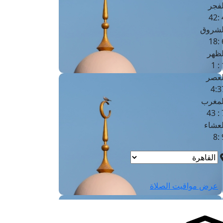
لفجر
4
لشروق
6
لظهر
1
لعصر
4:3
لمغرب
7 
لعشاء
9
عرض مواقيت الصلاة