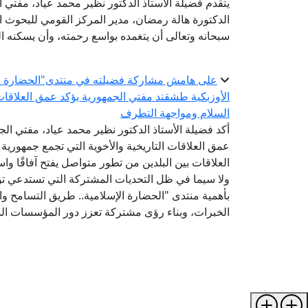
يتقدم فضيلة الأستاذ الدكتور نظير محمد عياد، مفتي 
الدكتورة هالة رمضان، مدير المركز القومي للبحوث الاج
سبحانه وتعالى أن يتغمده بواسع رحمته، وأن يسكنه ا
على هامش مشاركة فضيلته في منتدى"الحضارة الإس
الأوزبكية طشقند مفتي الجمهورية يؤكد عمق العلاقات 
السلام ومواجهة التطرف
أكد فضيلة الأستاذ الدكتور نظير محمد عياد، مفتي الجم
عمق العلاقات التاريخية والأخوية التي تجمع جمهورية
العلاقات بين البلدين من تطور متواصل يفتح آفاقًا واس
ولا سيما في ظل التحديات المشتركة التي تستدعي توح
بأهمية منتدى "الحضارة الإسلامية.. طريق التسامح والس
الخبرات، وبناء رؤى مشتركة تعزز دور المؤسسات الد