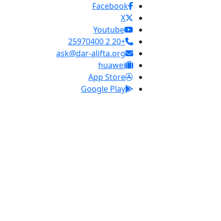
Facebook
X
Youtube
+20 2 25970400
ask@dar-alifta.org
huawei
App Store
Google Play