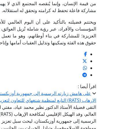
من قيمة الإنسان، وإنما يُنقصه المجتمع الذي لا يهيئ
مشاركة فاعلة تحفظ له كرامته وتحقق له استقلاله.
ويختتم فضيلته بالتأكيد على أن اليوم العالمي ل
المؤسسات والأفراد، عبر رؤية شاملة تُزيل العوائق، 
العزيزة؛ للمشاركة في بناء أوطانهم، وهو ما تعم
حقوق هذه الفئة وتمكينها وتذليل العقبات أمامها وإت
اقرأ أيضا :
على هامش زيارته الرسمية إلى جمهورية أوزبكستان 
الإرهاب (RATS) التابع لمنظمة شنغهاي للتعاون لتعزيز التعاون في مواجهة التطرف والإسلاموفوبيا
التقى فضيلة الأستاذ الدكتور نظير محمد عياد، مفتي ال
ا
الرسمية إلى جمهورية أوزبكستان، لبحث سبل تعزيز 
ومواجهة الإسلاموفوبيا، وتبادل الخبرات بين الجانبين