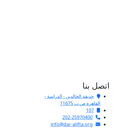
اتصل بنا
حديقة الخالدين - الدراسة -
القاهرة ص.ب 11675
107
202-25970400
info@dar-alifta.org