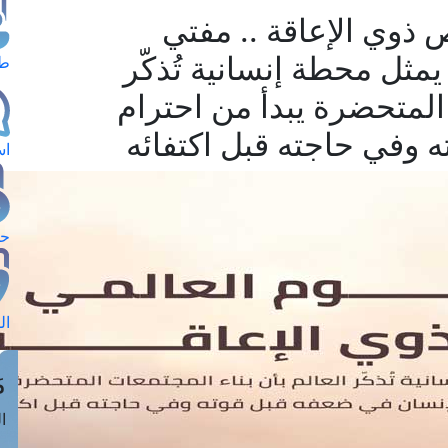
 ذوي الإعاقة .. مفتي
يمثل محطة إنسانية تُذكّر
طل
 المتحضرة يبدأ من احترام
 وفي حاجته قبل اكتفائه
اس
حج
ال
م
الق