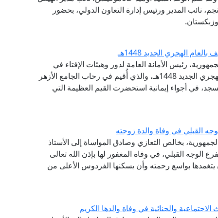
نجم، نائب المدير ورئيس إدارة التعاون الدولي، بحضور
وزبكستان.
عام الهجري الجديد 1448هـ
مهورية، رئيس الأمانة العامة لدور وهيئات الإفتاء في
العالم، احتفال الجامع الأزهر الشريف، بحلول العام الهجري الجديد 1448هـ، والذي أُقيم في رحاب الجامع الأزهر
جد، في أجواء إيمانية استحضرت القيم العظيمة التي
جه القبلي في وفاة والدة زوجته
الجمهورية، بخالص التعازي وصادق المواساة إلى الأستاذ
ع الوجه القبلي، في وفاة المغفور لها بإذن الله تعالى
أن يتغمدها بواسع رحمته وأن يسكنها الفردوس الأعلى من
لاجتماعية والجنائية في وفاة والدها الكريم