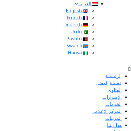
العربية
English
French
Deutsch
Urdu
Pashto
Swahili
Hausa
الرئيسية
فضيلة المفتى
الفتاوى
الإصدارات
الخدمات
المركز الإعلامى
المرئيات
هذا ديننا