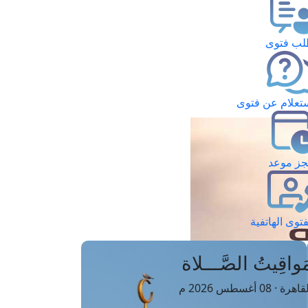
ب فتوى
تعلام عن فتوى
ز موعد
فتوى الهاتفية
َواقِيتُ الصَّـــلاة
اهرة · 08 أغسطس 2026 م