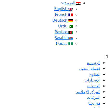
العربية
English
French
Deutsch
Urdu
Pashto
Swahili
Hausa
الرئيسية
فضيلة المفتى
الفتاوى
الإصدارات
الخدمات
المركز الإعلامى
المرئيات
هذا ديننا