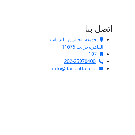
اتصل بنا
حديقة الخالدين - الدراسة -
القاهرة ص.ب 11675
107
202-25970400
info@dar-alifta.org