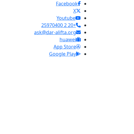
Facebook
X
Youtube
+20 2 25970400
ask@dar-alifta.org
huawei
App Store
Google Play