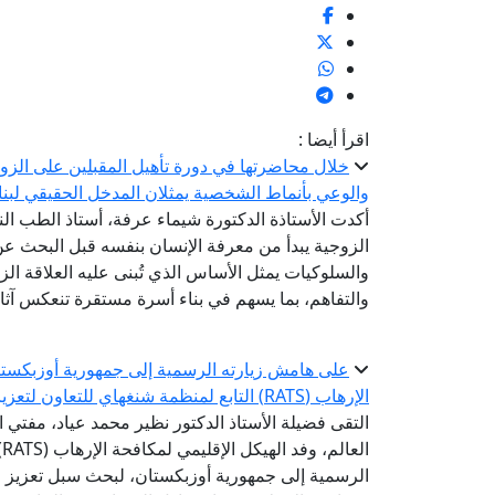
اقرأ أيضا :
خلال محاضرتها في دورة تأهيل المقبلين على الزوا
والوعي بأنماط الشخصية يمثلان المدخل الحقيقي لبن
أكدت الأستاذة الدكتورة شيماء عرفة، أستاذ الطب الن
الزوجية يبدأ من معرفة الإنسان بنفسه قبل البحث 
والسلوكيات يمثل الأساس الذي تُبنى عليه العلاقة ال
والتفاهم، بما يسهم في بناء أسرة مستقرة تنعكس آثاره
على هامش زيارته الرسمية إلى جمهورية أوزبكستان 
الإرهاب (RATS) التابع لمنظمة شنغهاي للتعاون لتعزيز التعاون في مواجهة التطرف والإسلاموفوبيا
التقى فضيلة الأستاذ الدكتور نظير محمد عياد، مفتي ال
ا
الرسمية إلى جمهورية أوزبكستان، لبحث سبل تعزيز 