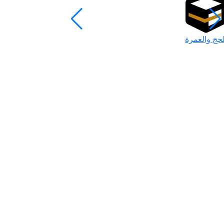
لحج والعمرة
رمضان