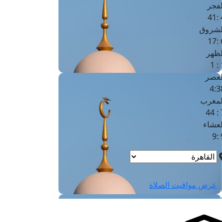
لفجر
4
لشروق
6
لظهر
1
لعصر
4:3
لمغرب
7 
لعشاء
9
عرض مواقيت الصلاة