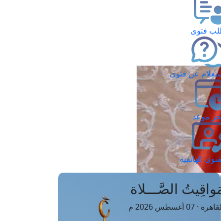
ب فتوى
تعلام عن فتوى
ز موعد
فتوى الهاتفية
َواقِيتُ الصَّـــلاة
اهرة · 07 أغسطس 2026 م