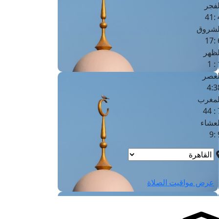
لفجر
4
لشروق
6
لظهر
1
لعصر
4:3
لمغرب
7 
لعشاء
9
عرض مواقيت الصلاة