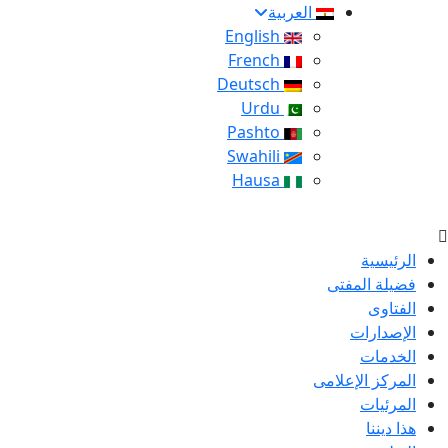
العربية
English
French
Deutsch
Urdu
Pashto
Swahili
Hausa
الرئيسية
فضيلة المفتى
الفتاوى
الإصدارات
الخدمات
المركز الإعلامى
المرئيات
هذا ديننا