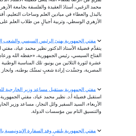
محمد الزغبي، أستاذَ العقيدة والفلسفة بجامعة الأزهر ب
بالبذل والعطاء في ميادين العلم وساحات التعليم، أف
الأزهري الوسطي، وتربية أجيالٍ من طلاب العلم على ا
مفتي الجمهورية يهنئ الرئيس السيسي والشعب المص
يتقدَّم فضيلة الأستاذ الدكتور نظير محمد عياد، مفتي
الفتاح السيسي، رئيس الجمهورية، «حفظه الله ورعاه
عشرة لثورة الثلاثين من يونيو، تلك المناسبة الوطنية
المصرية، وجسَّدت إرادة شعبٍ تمسَّك بوطنه، وانحاز إ
مفتي الجمهورية يستقبل مساعد وزير الخارجية للعل
استقبل فضيلة أ.د. نظير محمد عياد، مفتي الجمهورية، ر
الأربعاء، السيد السفير وائل النجار، مساعد وزير الخ
والتنسيق التام بين مؤسسات الدولة.
مفتي الجمهورية يلتقي وفد السفارة الإندونيسية ب