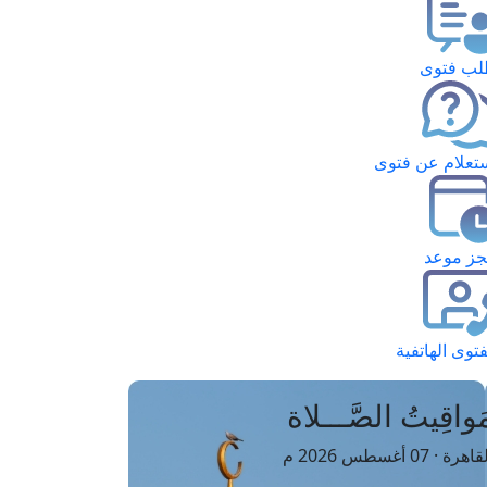
ب فتوى
تعلام عن فتوى
ز موعد
فتوى الهاتفية
َواقِيتُ الصَّـــلاة
اهرة · 07 أغسطس 2026 م