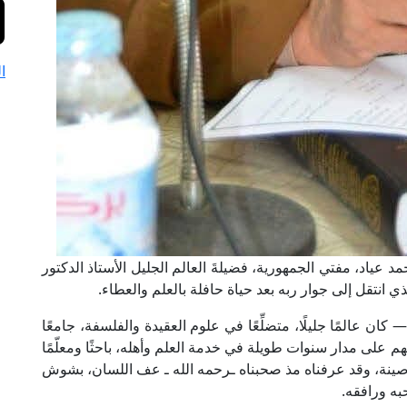
ا
مد عياد، مفتي الجمهورية، فضيلةَ العالم الجليل الأستاذ الدكتور
ي انتقل إلى جوار ربه بعد حياة حافلة بالعلم والعطاء.
ان عالمًا جليلًا، متضلِّعًا في علوم العقيدة والفلسفة، جامعًا
م على مدار سنوات طويلة في خدمة العلم وأهله، باحثًا ومعلّمًا
لمية رصينة، وقد عرفناه مذ صحبناه ـرحمه الله ـ عف اللسان، بشوش
به ورافقه.