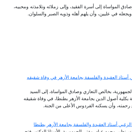
دق المواساة إلى أسرة الفقيد، وإلى زملائه وتلامذته ومحبيه،
يجعله في عليين، وأن يلهم أهله وذويه الصبر والسلوان.
 أستاذ العقيدة والفلسفة بجامعة الأزهر في وفاة شقيقه
الجمهورية، بخالص التعازي وصادق المواساة، إلى السيد
فة بكلية أصول الدين بجامعة الأزهر بطنطا، في وفاة شقيقه
سع رحمته، وأن يسكنه الفردوس الأعلى من الجنة.
لزغبي أستاذ العقيدة والفلسفة بجامعة الأزهر بطنطا
تور نظير محمد عياد، مفتي الجمهورية، الأستاذَ الدكتور فتحي