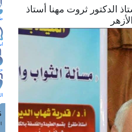
اذ الدكتور ثروت مهنا أستاذ
لأزهر
طل
اس
حج
ال
م
الق