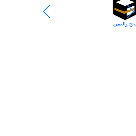
لحج والعمرة
رمضان