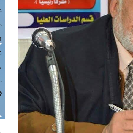
ا
 :41
ا
 :17
ا
 : 1
ا
8
ا
: 44
ا
 :9