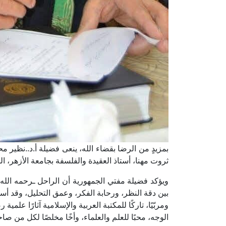
بمزيدٍ من الرضا بقضاء الله، ينعى فضيلة أ.د..نظير مح
ثروت مهنا، أستاذ العقيدة والفلسفة بجامعة الأزهر، الذ
ويؤكد فضيلة مفتي الجمهورية أن الراحل ـرحمه الله— ك
بين دقة النظر، ورحابة الفكر، وعمق التحليل، وقد أسه
ومربّيًا، تاركًا للمكتبة العربية والإسلامية آثارًا ع
الوجه، محبًا للعلم والعلماء، وأخًا مخلصًا لكل من صاح