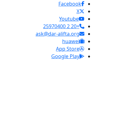
Facebook
X
Youtube
+20 2 25970400
ask@dar-alifta.org
huawei
App Store
Google Play