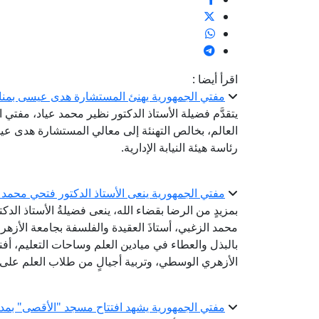
اقرأ أيضا :
مفتي الجمهورية يهنئ المستشارة هدى عيسى بمناسبة 
يتقدَّم فضيلة الأستاذ الدكتور نظير محمد عياد، مفتي ا
العالم، بخالص التهنئة إلى معالي المستشارة هدى عي
رئاسة هيئة النيابة الإدارية.
مفتي الجمهورية ينعى الأستاذ الدكتور فتحي محمد ا
بمزيدٍ من الرضا بقضاء الله، ينعى فضيلةُ الأستاذ الدك
محمد الزغبي، أستاذَ العقيدة والفلسفة بجامعة الأزهر ب
بالبذل والعطاء في ميادين العلم وساحات التعليم، أف
الأزهري الوسطي، وتربية أجيالٍ من طلاب العلم على ا
مفتي الجمهورية يشهد افتتاح مسجد "الأقصى" بمدين