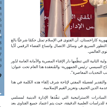
ا
 :41
ا
 :17
ا
 : 1
ا
ورية كازاخستان، أن الفتوى في الإسلام تمثل حكمًا شرعيًّا بالغ
8
تطور السريع في وسائل الاتصال واتساع الفضاء الرقمي أدَّيا
ا
وى العالمي.
: 44
ا
 الثانية التي تنظِّمها دار الإفتاء المصرية والأمانة العامة لدُور
 :9
تاح السيسي -رئيس الجمهورية- والمُنعقدة هذا العام تحت عنوان:
اكب التحديات المعاصرة".
والتقدير لفضيلة المفتي لإتاحة شرف إلقاء هذه الكلمة في هذا
دمة الدين الحنيف وتعزيز القيم الإسلامية.
رات الاستراتيجية التي تنفِّذها الإدارة الدينية لمسلمي
للدراسات العلمية الدقيقة، حيث يتم اعتماد جميع الفتاوى بعد