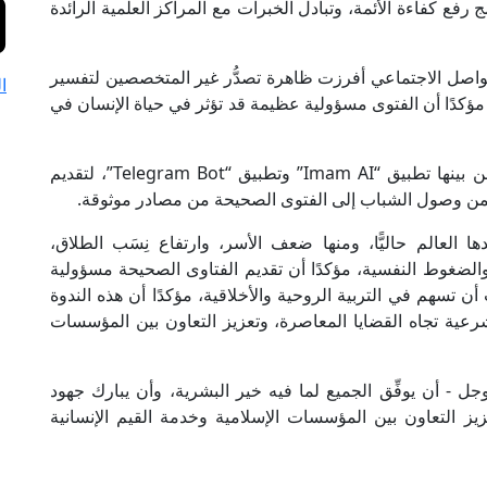
فع كفاءة الأئمة، وتبادل الخبرات مع المراكز العلمية الرائدة
تواصل الاجتماعي أفرزت ظاهرة تصدُّر غير المتخصصين لتفسير
ا
، مؤكدًا أن الفتوى مسؤولية عظيمة قد تؤثر في حياة الإنسان في
وفي هذا الإطار، أشار إلى إطلاق تطبيقات رقمية من بينها تطبيق “Imam AI” وتطبيق “Telegram Bot”، لتقديم
من وصول الشباب إلى الفتوى الصحيحة من مصادر موثوقة.
 العالم حاليًّا، ومنها ضعف الأسر، وارتفاع نِسَب الطلاق،
والضغوط النفسية، مؤكدًا أن تقديم الفتاوى الصحيحة مسؤولية
 تسهم في التربية الروحية والأخلاقية، مؤكدًا أن هذه الندوة
شرعية تجاه القضايا المعاصرة، وتعزيز التعاون بين المؤسسات
ل - أن يوفِّق الجميع لما فيه خير البشرية، وأن يبارك جهود
عزيز التعاون بين المؤسسات الإسلامية وخدمة القيم الإنسانية