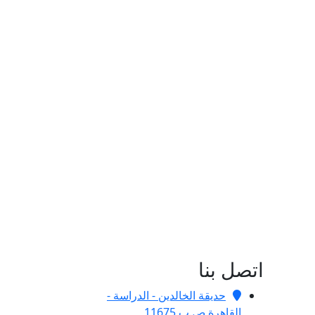
اتصل بنا
حديقة الخالدين - الدراسة -
القاهرة ص.ب 11675