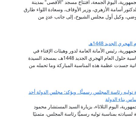
جمهورية، اليومَ الجمعة، افتتاحَ مسجد "الأقصى" بمدينة
لدكتور أسامة الأزهري، وزير الأوقاف، وسعادة اللواء طارق
لعوضي، وكيل أول مجلس الشيوخ، إلى جانب عددٍ من
جري الجديد 1448هـ
مهورية، رئيس الأمانة العامة لدور وهيئات الإفتاء في
العالم، مساء اليوم الإثنين، احتفال وزارة الأوقاف بمناسبة حلول العام الهجري الجديد 1448هـ، بمسجد السيدة
انية جسدت عظمة هذه المناسبة المباركة وما تحمله من
وليه رئاسة المجلس رسميًّا.. ويؤكد: مجلس الدولة أحد
اس بناء الدولة
هورية، اليوم الثلاثاء، بزيارة السيد المستشار محمود
لسيادته بمناسبة توليه رسميًّا رئاسة المجلس، متمنيًا