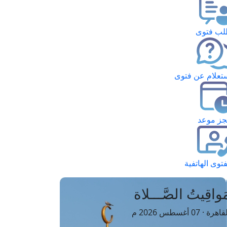
ب فتوى
تعلام عن فتوى
ز موعد
فتوى الهاتفية
َواقِيتُ الصَّـــلاة
اهرة · 07 أغسطس 2026 م