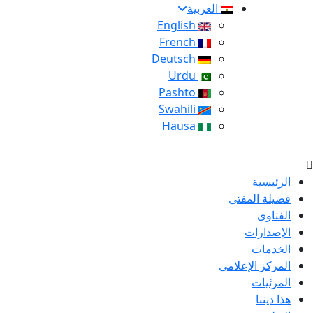
العربية
English
French
Deutsch
Urdu
Pashto
Swahili
Hausa
الرئيسية
فضيلة المفتى
الفتاوى
الإصدارات
الخدمات
المركز الإعلامى
المرئيات
هذا ديننا