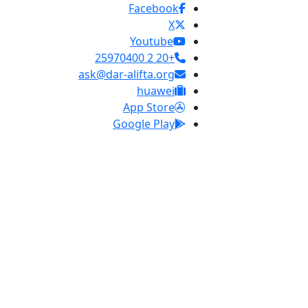
Facebook
X
Youtube
+20 2 25970400
ask@dar-alifta.org
huawei
App Store
Google Play