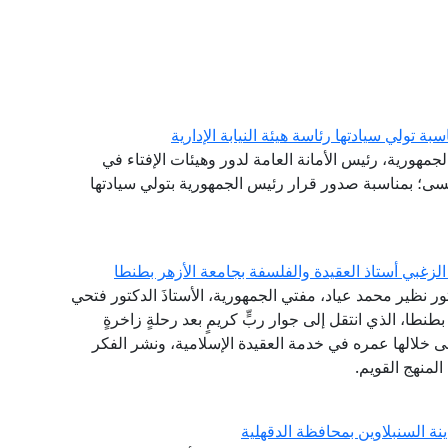
تولي سيادتها رئاسة هيئة النيابة الإدارية
لجمهورية، رئيس الأمانة العامة لدور وهيئات الإفتاء في
سى؛ بمناسبة صدور قرار رئيس الجمهورية بتولي سيادتها
لزغبي أستاذ العقيدة والفلسفة بجامعة الأزهر بطنطا
تور نظير محمد عياد، مفتي الجمهورية، الأستاذَ الدكتور فتحي
طنطا، الذي انتقل إلى جوار ربٍّ كريمٍ بعد رحلةٍ زاخرةٍ
نى خلالها عمره في خدمة العقيدة الإسلامية، ونشر الفكر
لمنهج القويم.
ة السنبلاوين بمحافظة الدقهلية