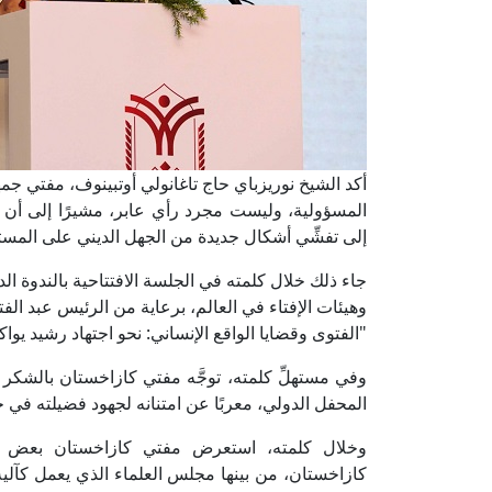
أكد الشيخ نوريزباي حاج تاغانولي أوتبينوف، مفتي جمه
المسؤولية، وليست مجرد رأي عابر، مشيرًا إلى أن ال
إلى تفشِّي أشكال جديدة من الجهل الديني على المست
جاء ذلك خلال كلمته في الجلسة الافتتاحية بالندوة الدولية
وهيئات الإفتاء في العالم، برعاية من الرئيس عبد الف
"الفتوى وقضايا الواقع الإنساني: نحو اجتهاد رشيد يو
وفي مستهلِّ كلمته، توجَّه مفتي كازاخستان بالشكر 
المحفل الدولي، معربًا عن امتنانه لجهود فضيلته في خ
وخلال كلمته، استعرض مفتي كازاخستان بعض المباد
كازاخستان، من بينها مجلس العلماء الذي يعمل كآلية 