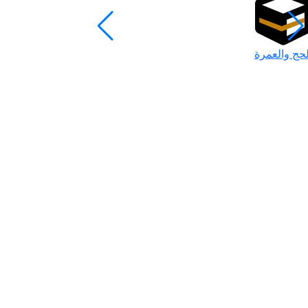
لحج والعمرة
رمضان