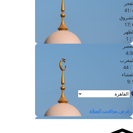
لفجر
4
لشروق
6
لظهر
1
لعصر
4:3
لمغرب
7 
لعشاء
9
عرض مواقيت الصلاة