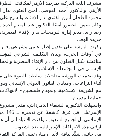
مشرف اللغة التركية بمرصد الأزهر لمكافحة التطرف،
الأزهر، والدكتور أحمد العوضي، أمين الفتوى بدار ال
محمود الطحان أمين الفتوى بدار الإفتاء، والشيخ علي 
وكان ضمن الحضور أيضًا: الدكتور عبد المنعم أحمد س
رضا زايد، مدير إدارة البرمجيات بدار الإفتاء المصري
جريدة الوفد.
ركزت الورشة على تقديم إطار علمي وشرعي يعزز التك
في أوقات الحرب، وبيان التكليف الشرعي لمؤسسات
مناقشة سُبل التعاون بين دار الإفتاء المصرية والمج
الإنساني في المجتمعات الإسلامية.
وقد تضمنت الورشة مداخلات سلطت الضوء على مجموع
أثناء النزاعات، ومبادئ القانون الدولي الإنساني ودو
مع الشريعة الإسلامية، ونموذج فلسطين - الانتهاكات 
حماية المدنيين.
واستهلت الدكتورة الشيماء الدمرداش، مدير مشروع إحيا
الإسرا
الإسلامي بل لجميع الشعوب، ولفتت الانتباه إلى أن هد
لوقف هذه الانتهاكات الإسرائيلية ضد الشعوب.
من جانبه، شدَّد نيافة الأنبا إرميا، رئيس المركز ال