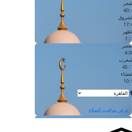
لفجر
4
لشروق
6
لظهر
1
لعصر
4:3
لمغرب
7 
لعشاء
9
عرض مواقيت الصلاة