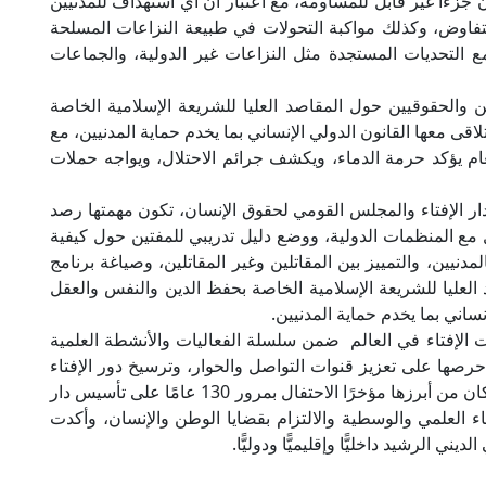
 جزءًا غير قابل للمساومة، مع اعتبار أن أي استهداف للمدنيين
لتفاوض، وكذلك مواكبة التحولات في طبيعة النزاعات المسلحة
 التحديات المستجدة مثل النزاعات غير الدولية، والجماعات
يين والحقوقيين حول المقاصد العليا للشريعة الإسلامية الخاصة
ى معها القانون الدولي الإنساني بما يخدم حماية المدنيين، مع
ام يؤكد حرمة الدماء، ويكشف جرائم الاحتلال، ويواجه حملات
ار الإفتاء والمجلس القومي لحقوق الإنسان، تكون مهمتها رصد
صل مع المنظمات الدولية، ووضع دليل تدريبي للمفتين حول كيفية
دنيين، والتمييز بين المقاتلين وغير المقاتلين، وصياغة برنامج
 العليا للشريعة الإسلامية الخاصة بحفظ الدين والنفس والعقل
ساني بما يخدم حماية المدنيين.
هيئات الإفتاء في العالم ضمن سلسلة الفعاليات والأنشطة العلمية
 حرصها على تعزيز قنوات التواصل والحوار، وترسيخ دور الإفتاء
المؤسسي في معالجة قضايا الواقع المعاصر، والتي كان من أبرزها مؤخرًا الاحتفال بمرور 130 عامًا على تأسيس دار
عطاء العلمي والوسطية والالتزام بقضايا الوطن والإنسان، وأكدت
 الرشيد داخليًّا وإقليميًّا ودوليًّا.