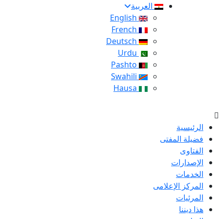
العربية
English
French
Deutsch
Urdu
Pashto
Swahili
Hausa
الرئيسية
فضيلة المفتى
الفتاوى
الإصدارات
الخدمات
المركز الإعلامى
المرئيات
هذا ديننا