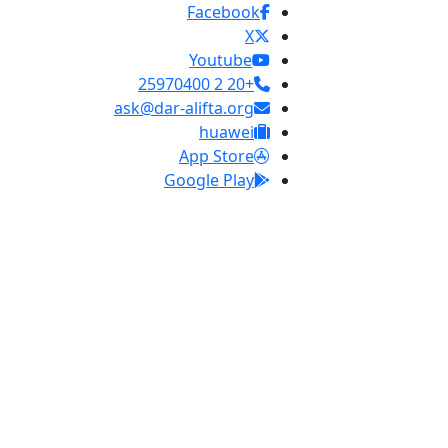
Facebook
X
Youtube
+20 2 25970400
ask@dar-alifta.org
huawei
App Store
Google Play