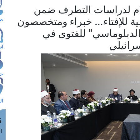
م لدراسات التطرف ضمن
انية للإفتاء... خبراء ومتخصصون
طل
 الدبلوماسي" للفتوى في
سرائيلي
اس
حج
ال
م
الق