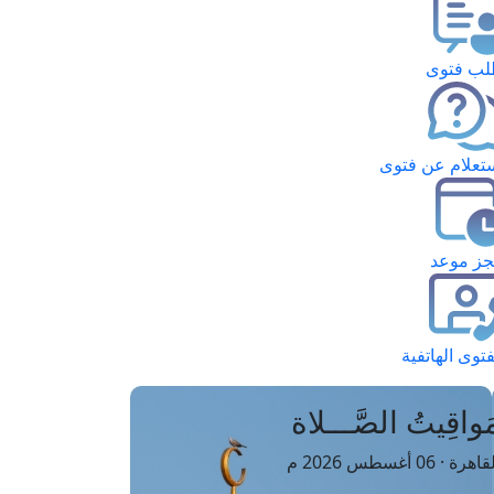
ب فتوى
تعلام عن فتوى
ز موعد
فتوى الهاتفية
َواقِيتُ الصَّـــلاة
اهرة · 06 أغسطس 2026 م