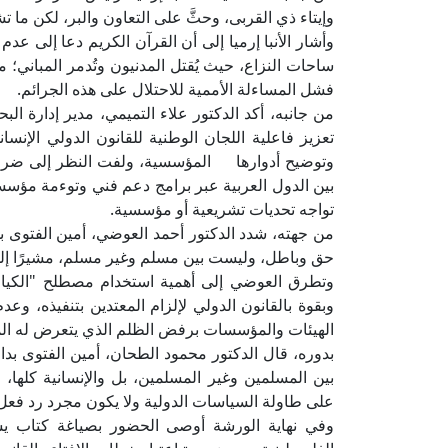
وإيتاء ذي القربى، وحثَّ على التعاون والبر، لكن ما تش
وأشار الأنبا إرميا إلى أن القرآن الكريم دعا إلى عد
ساحات النزاع، حيث يُقتل المدنيون وتُدمر المبان
فشل المساءلة الأممية للاحتلال على هذه الجرائم.
من جانبه، أكد الدكتور علاء التميمي، مدير إدارة الب
تعزيز فاعلية اللجان الوطنية للقانون الدولي الإن
وتوضيح أدوارها المؤسسية، ولفت النظر إلى ضرورة 
بين الدول العربية عبر برامج دعم فني وتوءمة مؤسسي
تواجه تحديات تشريعية أو مؤسسية.
من جهته، شدد الدكتور أحمد العوضي، أمين الفتوى بد
حق وباطل، وليست بين مسلم وغير مسلم، مشيرًا إلى أنه
وتطرق العوضي إلى أهمية استخدام مصطلح "الكيان ال
وبقوة بالقانون الدولي لإلزام المعتدين بتنفيذه، وع
الهيئات والمؤسسات برفض الظلم الذي يتعرض له الم
بدوره، قال الدكتور محمود الطحان، أمين الفتوى بدار 
بين المسلمين وغير المسلمين، بل والإنسانية كلها، 
على طاولة السياسات الدولية ولا يكون مجرد رد فعل،
وفي نهاية الورشة أوصى الحضور بصياغة كتاب يش