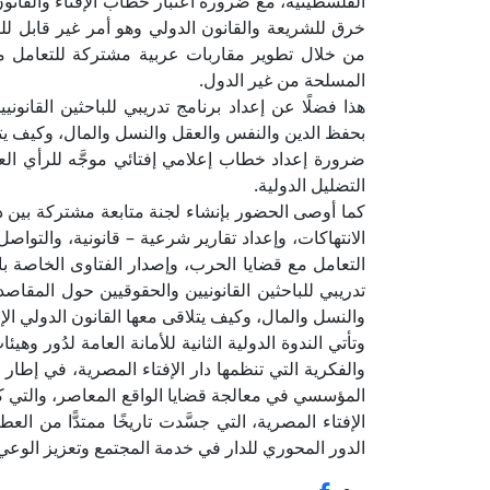
الفلسطينية، مع ضرورة اعتبار خطاب الإفتاء والقانون
خرق للشريعة والقانون الدولي وهو أمر غير قابل ل
من خلال تطوير مقاربات عربية مشتركة للتعامل مع
المسلحة من غير الدول.
هذا فضلًا عن إعداد برنامج تدريبي للباحثين القانون
بحفظ الدين والنفس والعقل والنسل والمال، وكيف يتلاق
ضرورة إعداد خطاب إعلامي إفتائي موجَّه للرأي الع
التضليل الدولية.
كما أوصى الحضور بإنشاء لجنة متابعة مشتركة بين د
الانتهاكات، وإعداد تقارير شرعية – قانونية، والتوا
التعامل مع قضايا الحرب، وإصدار الفتاوى الخاصة بالم
تدريبي للباحثين القانونيين والحقوقيين حول المقاصد
والنسل والمال، وكيف يتلاقى معها القانون الدولي الإن
وتأتي الندوة الدولية الثانية للأمانة العامة لدُور و
والفكرية التي تنظمها دار الإفتاء المصرية، في إطار
الإفتاء المصرية، التي جسَّدت تاريخًا ممتدًّا من ال
الدور المحوري للدار في خدمة المجتمع وتعزيز الوعي الديني