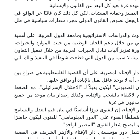
هده غزة بعيد كل البعد عن القانون والإنسانية.
م التمييز وحماية المنشآت، لكن كل ذلك كان غائبًا عن الواقع في
ي؛ ما يجعل نصوص القانون الدولي مجرد شعارات سياسية في ظل
حوث والدراسات الاستراتيجية بجامعة الدول العربية، على أهمية
ساني من خلال دعم اللجان الوطنية من حيث الموارد والخبرات،
تعزيز آليات تبادل الخبرات العربية من خلال تفعيل التعاون
ة، لا سيما بين الدول التي قطعت شوطًا في التنفيذ وتلك التي
ار الإفتاء المصرية، على أن القضية الفلسطينية هي صراع بين
 لا يوجد عاقل يقبل بالإبادة أو يوافق عليها.
صهيوني" ليكون بديلاً لـ "الاحتلال الإسرائيلي"، مع الضغط
دم الاكتفاء بالشجب والإدانة، وكذلك إصدار بيان موحد من جميع
دنيون في غزة.
الإفتاء، إن للفتوى دورًا أساسيًّا في بيان قيم العدل والتسامح
مُسلطًا الضوء على "الدور الدبلوماسي" للفتوى ليكون حاضرًا
 ليصبح شعار الفتوى "المصير الواحد".
مل دور مؤسستي دار الإفتاء والأزهر الشريف في القضية