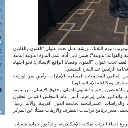
ا
 :40
ا
 :17
ا
 : 1
ا
بيا، اليوم الثلاثاء، ورشة عمل تحت عنوان "الفتوى والقانون
8
 والقواعد الدولية"؛ ضمن ثاني أيام عمل الندوة الدولية الثانية
ا
 تُعقد تحت عنوان "الفتوى وقضايا الواقع الإنساني: نحو اجتهاد
: 45
فخامة الرئيس عبد الفتاح السيسي.
ا
لس العالمي للمجتمعات المسلمة بالإمارات، وأمين سر الورشة
 :10
لتطرف ومكافحة الإسلاموفوبيا.
لمُختصين وخبراء القانون الدولي وحقوق الإنسان، من بينهم:
اء، والدكتور هاني إبراهيم، أمين عام المجلس القومي لحقوق
والدراسات الاستراتيجية بجامعة الدول العربية، والأنبا إرميا،
حمد، مدير برنامج دراسات التطرف والإرهاب ممثلًا عن المركز
ع إحياء التراث بمكتبة الإسكندرية، والدكتور حمادة شعبان،