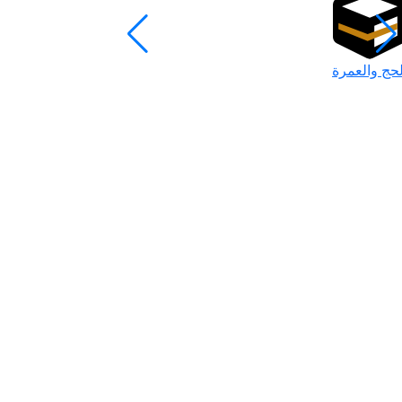
لحج والعمرة
رمضان