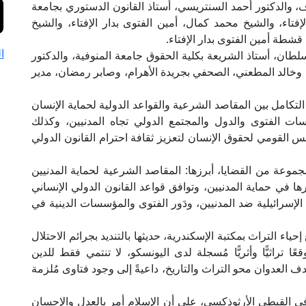
 والدكتور أحمد السنتريسي، أستاذ القانون الدستوري بجامعة
إفتاء، والشيخ محمد كمال، أمين الفتوى بدار الإفتاء، والشيخ
قشطة أمين الفتوى بدار الإفتاء.
ا
لطان، أستاذ الشريعة بكلية الحقوق جامعة المنوفية، والدكتور
ة، وخالد المطعني، الصحفي بجريدة الأهرام، وصابر رمضان، مدير
امل بين المقاصد الشرعية والقواعد الدولية لحماية الإنسان
 الفتوى والدول والمجتمع الدولي تجاه المدنيين، وكذلك
لس القومي لحقوق الإنسان لتعزيز ثقافة احترام القانون الدولي
ة من القضايا، أبرزها: المقاصد الشرعية لحماية المدنيين
رها في حماية المدنيين، وتوافق قواعد القانون الدولي الإنساني
الإسرائيلية ضد المدنيين، ودَور الفتوى والمؤسسات الدينية في
ء التراث بمكتبة الإسكندرية، حديثها بالتنديد بجرائم الاحتلال
ئيلي في غزة، كاشفةً عن تدميره لـ 145 موقعًا تراثيًّا وأثريًّا مُسجلة لدى اليونسكو، لا تنتمي فقط للدين
ف العدوان محو التراث والتاريخ، داعيةً إلى وجود فتاوى مُلزمة
ثقافي القبطي الأرثوذكسي، على أن الإسلام أمر بالعدل والإحسان