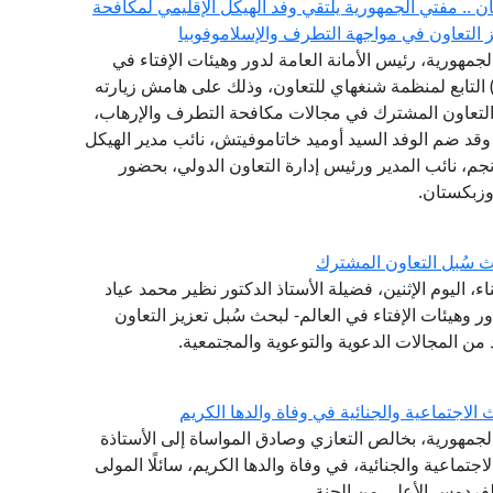
.. مفتي الجمهورية يلتقي وفد الهيكل الإقليمي لمكافحة
جمهورية، رئيس الأمانة العامة لدور وهيئات الإفتاء في
لعالم، وفد الهيكل الإقليمي لمكافحة الإرهاب (RATS) التابع لمنظمة شنغهاي للتعاون، وذلك على هامش زيارته
التعاون المشترك في مجالات مكافحة التطرف والإرهاب،
، وقد ضم الوفد السيد أوميد خاتاموفيتش، نائب مدير الهيكل
نجم، نائب المدير ورئيس إدارة التعاون الدولي، بحضور
وزبكستان.
 سُبل التعاون المشترك
 اليوم الإثنين، فضيلة الأستاذ الدكتور نظير محمد عياد
ر وهيئات الإفتاء في العالم- لبحث سُبل تعزيز التعاون
من المجالات الدعوية والتوعوية والمجتمعية.
لاجتماعية والجنائية في وفاة والدها الكريم
الجمهورية، بخالص التعازي وصادق المواساة إلى الأستاذة
تماعية والجنائية، في وفاة والدها الكريم، سائلًا المولى
لفردوس الأعلى من الجنة.