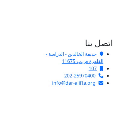
اتصل بنا
حديقة الخالدين - الدراسة -
القاهرة ص.ب 11675
107
202-25970400
info@dar-alifta.org