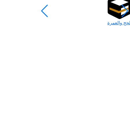
لحج والعمرة
رمضان