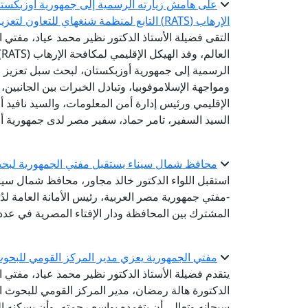
على هامش زيارته الرسمية إلى جمهورية أوزبكستان 
الإرهاب (RATS) التابع لمنظمة شنغهاي للتعاون لتعزيز التعاون في مواجهة التطرف والإسلاموفوبيا
التقى فضيلة الأستاذ الدكتور نظير محمد عياد، مفتي ال
ا
الرسمية إلى جمهورية أوزبكستان، لبحث سبل تعزيز 
ومواجهة الإسلاموفوبيا، وتبادل الخبرات بين الجانبين
الإقليمي ورئيس إدارة أمن المعلومات، والسيد نافيد أ
السيد السفير، تامر حماد، سفير مصر لدى جمهورية أ
محافظ شمال سيناء يستقبل مفتي الجمهورية لبحث
استقبل اللواء الدكتور خالد مجاور، محافظ شمال سيناء،
-مفتي جمهورية مصر العربية، رئيس الأمانة العامة لدُو
المشترك بين المحافظة ودار الإفتاء المصرية في عدد 
مفتي الجمهورية يعزي مدير المركز القومي للبحوث ا
يتقدم فضيلة الأستاذ الدكتور نظير محمد عياد، مفتي 
الدكتورة هالة رمضان، مدير المركز القومي للبحوث الاج
سبحانه وتعالى أن يتغمده بواسع رحمته، وأن يسكنه ا