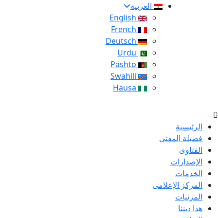
العربية
English
French
Deutsch
Urdu
Pashto
Swahili
Hausa
الرئيسية
فضيلة المفتى
الفتاوى
الإصدارات
الخدمات
المركز الإعلامى
المرئيات
هذا ديننا