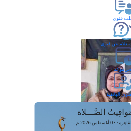
ب فتوى
تعلام عن فتوى
ز موعد
فتوى الهاتفية
َواقِيتُ الصَّـــلاة
اهرة · 07 أغسطس 2026 م