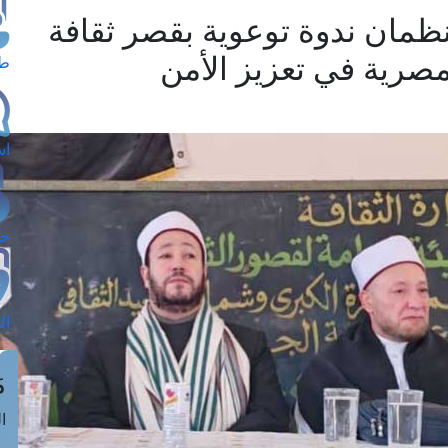
 تنظمان ندوة توعوية بقصر ثقافة
مصرية في تعزيز الأمن
طل
اس
حج
ال
م
الق