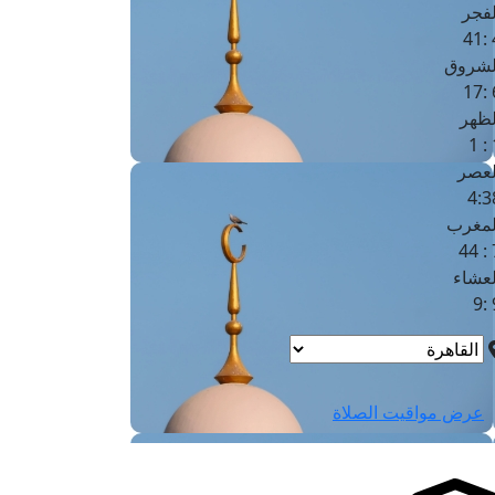
لفجر
4
لشروق
6
لظهر
1
لعصر
4:3
لمغرب
7 
لعشاء
9
عرض مواقيت الصلاة