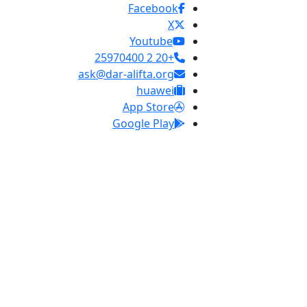
Facebook
X
Youtube
+20 2 25970400
ask@dar-alifta.org
huawei
App Store
Google Play