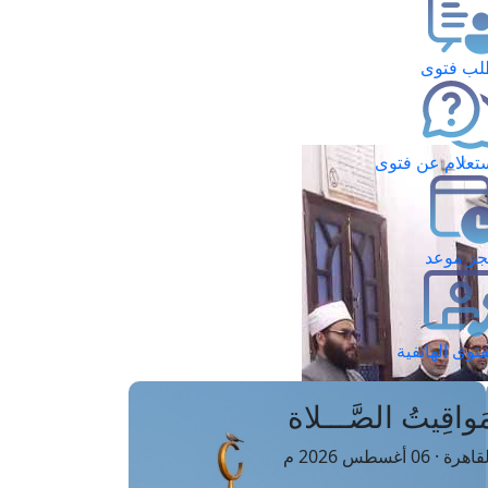
ب فتوى
تعلام عن فتوى
ز موعد
فتوى الهاتفية
َواقِيتُ الصَّـــلاة
اهرة · 06 أغسطس 2026 م