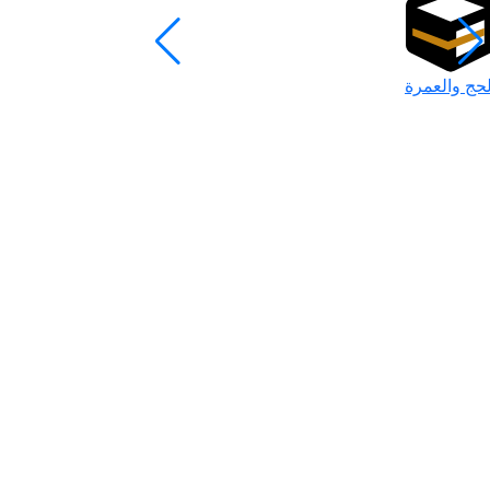
لحج والعمرة
رمضان