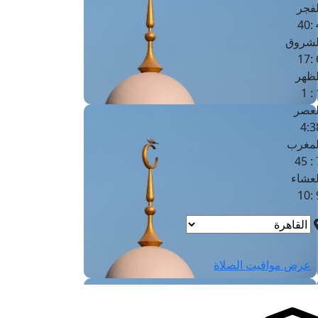
لفجر
4
لشروق
6
لظهر
1
لعصر
4:3
لمغرب
7 
لعشاء
9
عرض مواقيت الصلاة