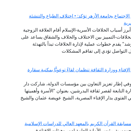
لاجتماع بجامعة الأزهر تؤكد: • اختلاف الطباع والتنشئة
رية
برز أسباب الخلافات الأسرية-الإسلام أقام العلاقة الزوجية
لخلافات-التمييز بين الاختلاف والخلاف والشقاق يساعد على
" يقدم خطوات عملية لإدارة الخلافات تبدأ بالتهدئة
ئل التواصل تؤدي إلى تفاقم المشكلات
فتاء ووزارة الثقافة تنظمان لقاءً توعويًّا بمكتبة سقارة
 وفي إطار تعزيز التعاون بين مؤسسات الدولة، شاركت دار
 التابعة لقصر ثقافة البدرشين، بعنوان "الأسرة وأهميتها
ي الفتوى بدار الإفتاء المصرية، الشيخ عويضة عثمان والشيخ
ابقة القرآن الكريم بالمعهد العالي للدراسات الإسلامية
مهورية، رئيس الأمانة العامة لدور وهيئات الإفتاء في