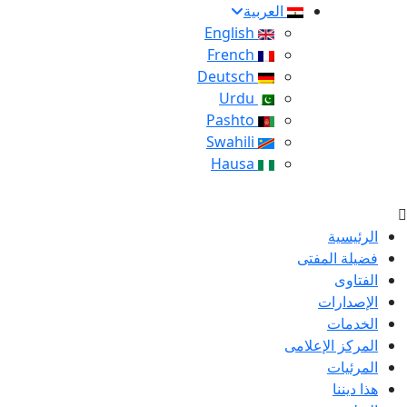
العربية
English
French
Deutsch
Urdu
Pashto
Swahili
Hausa
الرئيسية
فضيلة المفتى
الفتاوى
الإصدارات
الخدمات
المركز الإعلامى
المرئيات
هذا ديننا