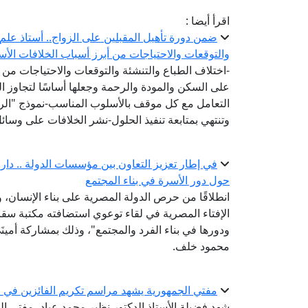
اقرأ أيضا :
ضمن دورة تأهيل المقبلين على الزواج.. أستاذ علم ا
والتوقعات والاحتياجات من أبرز أسباب الخلافات الأس
-اختلاف الطباع والتنشئة والتوقعات والاحتياجات من أ
على السكن والمودة والرحمة وجعلها أساسًا لتجاوز ا
التعامل مع كل موقف بالأسلوب المناسب-نموذج "الرشد
وتنتهي بمتابعة تنفيذ الحلول-نشر الخلافات على وسا
في إطار تعزيز التعاون بين مؤسسات الدولة .. دار الإ
حول دور الأسرة في بناء المجتمع
انطلاقًا من حرص الدولة المصرية على بناء الإنسان،
الإفتاء المصرية في لقاء توعوي استضافته مكتبة سقارة
ودورها في بناء الفرد والمجتمع"، وذلك بمشاركة أمينَ
محمود خلف.
مفتي الجمهورية يشهد مراسم تكريم الفائزين في مس
شهد فضيلة الأستاذ الدكتور نظير محمد عياد، مفتي الج