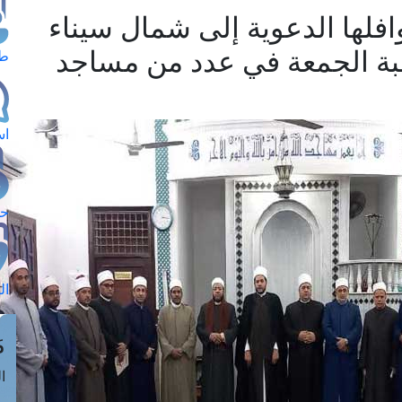
وافلها الدعوية إلى شمال سيناء
طبة الجمعة في عدد من مساجد
طل
اس
حج
ال
م
الق