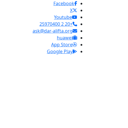
Facebook
X
Youtube
+20 2 25970400
ask@dar-alifta.org
huawei
App Store
Google Play