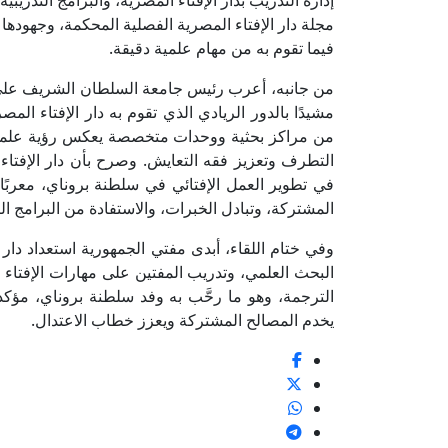
إدارة التدريب بدار الإفتاء المصرية، والبرامج التدريبي
مجلة دار الإفتاء المصرية الفصلية المحكمة، وجهودها 
فيما تقوم به من مهام علمية دقيقة.
من جانبه، أعرب رئيس جامعة السلطان الشريف علي ال
مشيدًا بالدور الريادي الذي تقوم به دار الإفتاء المص
من مراكز بحثية ووحدات متخصصة يعكس رؤية علمية 
التطرف وتعزيز فقه التعايش. وصرح بأن دار الإفتاء ال
في تطوير العمل الإفتائي في سلطنة بروناي، معربًا
المشتركة، وتبادل الخبرات، والاستفادة من البرامج التد
وفي ختام اللقاء، أبدى مفتي الجمهورية استعداد دار
البحث العلمي، وتدريب المفتين على مهارات الإفتاء
الترجمة، وهو ما رحَّب به وفد سلطنة بروناي، مؤكد
يخدم المصالح المشتركة ويعزز خطاب الاعتدال.