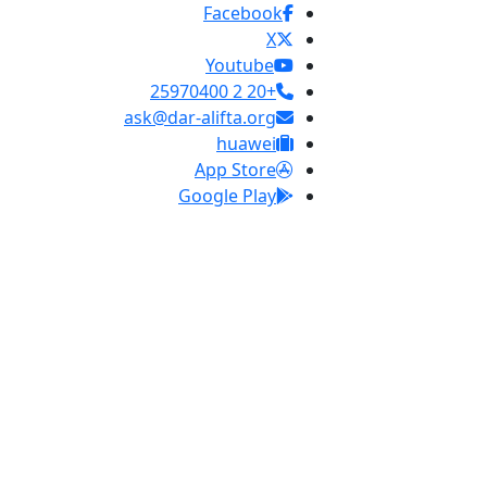
Facebook
X
Youtube
+20 2 25970400
ask@dar-alifta.org
huawei
App Store
Google Play