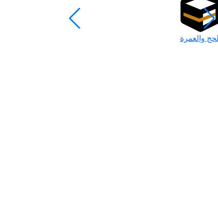
لحج والعمرة
رمضان