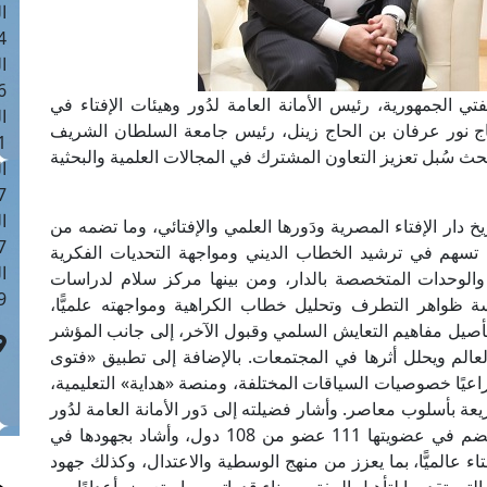
ا
 :42
ا
 :18
تي الجمهورية، رئيس الأمانة العامة لدُور وهيئات الإفتاء في
ا
لحاج نور عرفان بن الحاج زينل، رئيس جامعة السلطان الشريف
 : 1
حث سُبل تعزيز التعاون المشترك في المجالات العلمية والبحثية
ا
7
ا
ريخ دار الإفتاء المصرية ودَورها العلمي والإفتائي، وما تضمه من
: 43
تسهم في ترشيد الخطاب الديني ومواجهة التحديات الفكرية
ا
 والوحدات المتخصصة بالدار، ومن بينها مركز سلام لدراسات
 :8
ة ظواهر التطرف وتحليل خطاب الكراهية ومواجهته علميًّا،
بتأصيل مفاهيم التعايش السلمي وقبول الآخر، إلى جانب المؤشر
عالم ويحلل أثرها في المجتمعات. بالإضافة إلى تطبيق «فتوى
اعيًا خصوصيات السياقات المختلفة، ومنصة «هداية» التعليمية،
بأسلوب معاصر. وأشار فضيلته إلى دَور الأمانة العامة لدُور
وهيئات الإفتاء في العالم التي أُنشئت عام 2015 وتضم في عضويتها 111 عضو من 108 دول، وأشاد بجهودها في
ء عالميًّا، بما يعزز من منهج الوسطية والاعتدال، وكذلك جهود