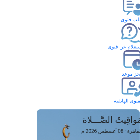
ب فتوى
تعلام عن فتوى
ز موعد
فتوى الهاتفية
َواقِيتُ الصَّـــلاة
اهرة · 08 أغسطس 2026 م