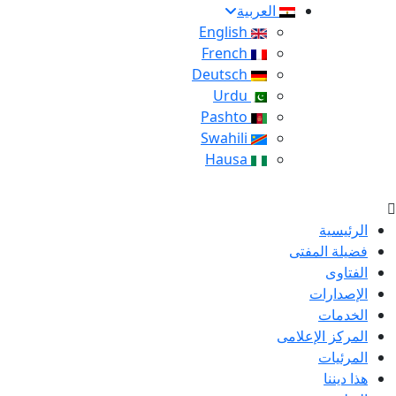
العربية
English
French
Deutsch
Urdu
Pashto
Swahili
Hausa
الرئيسية
فضيلة المفتى
الفتاوى
الإصدارات
الخدمات
المركز الإعلامى
المرئيات
هذا ديننا