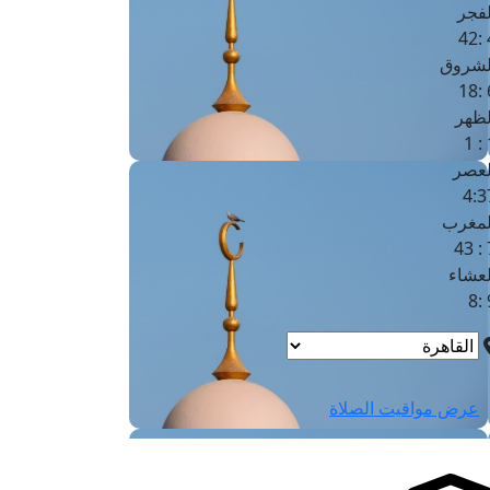
لفجر
4
لشروق
6
لظهر
1
لعصر
4:3
لمغرب
7 
لعشاء
9
عرض مواقيت الصلاة