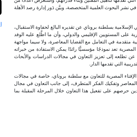
ة التي تقدمها لتأهيل المفتين وبناء قدراتهم، واستعرض أعدادًا من
في نشر البحوث العلمية المتخصصة، وبيَّن دَور إدارة رصد الأهلة
ا
إسلامية بسلطنة بروناي عن تقديره البالغ لحفاوة الاستقبال،
رية على المستويين الإقليمي والدولي، وأن ما اطَّلع عليه الوفد
متقدمة في التعامل مع القضايا المعاصرة، ولا سيما مواجهة
مصرية تعد نموذجًا مؤسسيًّا رائدًا يمكن الاستفادة من خبراته
 عن تطلعه إلى تعزيز التعاون في مجالات الدراسات والأبحاث
ريبية التي تقدمها الدار.
 الإفتاء المصرية للتعاون مع سلطنة بروناي، خاصة في مجالات
 المعاصر وتفكيك الفكر المتطرف، إلى جانب التعاون في مجال
ين حرصهم على تفعيل هذا التعاون خلال المرحلة المقبلة بما