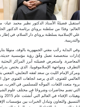
استقبل فضيلةُ الأستاذ الدكتور نظير محمد عياد- مف
العالم- وفدًا من سلطنة بروناي برئاسة الدكتور ا
علي الإسلامية بسلطنة بروناي دار السلام، في إطار ب
والتدريبية.
وفي البداية رحَّب مفتي الجمهورية بالوفد، منوهًا بتا
إدارات متخصصة تعمل وَفْقَ رؤية مؤسسية حديثة، 
المعاصرة. واستعرض فضيلته أبرز المراكز البحثية
التطرف ومواجهة الإسلاموفوبيا، الذي يختص بدراس
ومركز الإمام الليث بن سعد لفقه التعايش، المَعني 
العالمي للفتوى، الذي يرصد اتجاهات الفتوى حول ال
برو» متعدد اللغات، الموجَّه للمسلمين في الغرب، مر
التي تضم محاضرات وشروحًا في مختلف علوم الشريعة 
التنسيق والتعاون وتبادل الخبرات بين مؤسسات الإفتا