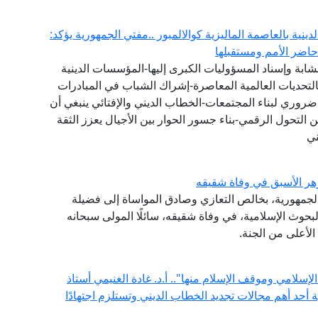
لدينية بالعاصمة الماليزية كوالالمبور ..مفتي الجمهورية يؤكد:
اضر الأمم ومستقبلها
ت الشابة وإسناد المسؤوليات الكبرى إليها-المؤسسات الدينية
هم بالتحديات العالمية المعاصرة-إشراك الشباب في المبادرات
ضروري لبناء المجتمعات-الخطاب الديني والإفتائي ينبغي أن
ن التحول الرقمي-بناء جسور الحوار بين الأجيال يعزز الثقة
ني
هر الأسبق في وفاة شقيقه
الجمهورية، بخالص التعازي وصادق المواساة إلى فضيلة
حوث الإسلامية، في وفاة شقيقه، سائلًا المولى سبحانه
لأعلى من الجنة.
إسلامي وموقف الإسلام منها".. أ.د. غادة الغنيمي أستاذ
ية أحد أهم مجالات تجديد الخطاب الديني وتستلزم اجتهادًا