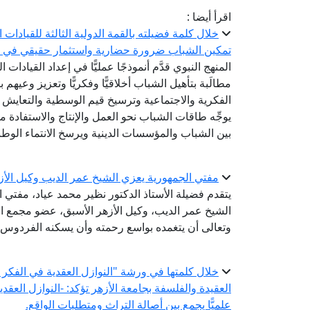
اقرأ أيضا :
خلال كلمة فضيلته بالقمة الدولية الثالثة للقيادات ا
تمكين الشباب ضرورة حضارية واستثمار حقيقي في ح
المنهج النبوي قدَّم أنموذجًا عمليًّا في إعداد القيادا
مطالَبة بتأهيل الشباب أخلاقيًّا وفكريًّا وتعزيز وعي
الفكرية والاجتماعية وترسيخ قيم الوسطية والتعايش 
يوجِّه طاقات الشباب نحو العمل والإنتاج والاستفادة م
بين الشباب والمؤسسات الدينية ويرسخ الانتماء الوط
مفتي الجمهورية يعزي الشيخ عمر الديب وكيل الأز
يتقدم فضيلة الأستاذ الدكتور نظير محمد عياد، مفتي 
الشيخ عمر الديب، وكيل الأزهر الأسبق، عضو مجمع الب
وتعالى أن يتغمده بواسع رحمته وأن يسكنه الفردوس ا
خلال كلمتها في ورشة "النوازل العقدية في الفكر ال
العقيدة والفلسفة بجامعة الأزهر تؤكد: -النوازل العقد
علميًّا يجمع بين أصالة التراث ومتطلبات الواقع.