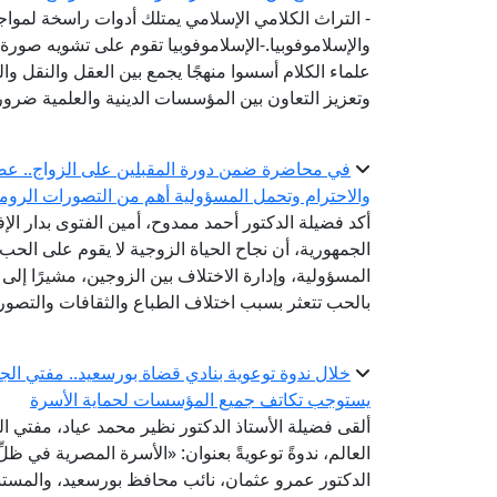
- التراث الكلامي الإسلامي يمتلك أدوات راسخة لمواج
والإسلاموفوبيا.-الإسلاموفوبيا تقوم على تشويه صورة 
علماء الكلام أسسوا منهجًا يجمع بين العقل والنقل وال
وتعزيز التعاون بين المؤسسات الدينية والعلمية ضرورة
في محاضرة ضمن دورة المقبلين على الزواج.. عضو ال
والاحترام وتحمل المسؤولية أهم من التصورات الروما
أكد فضيلة الدكتور أحمد ممدوح، أمين الفتوى بدار الإ
الجمهورية، أن نجاح الحياة الزوجية لا يقوم على الحب 
المسؤولية، وإدارة الاختلاف بين الزوجين، مشيرًا إلى أ
بالحب تتعثر بسبب اختلاف الطباع والثقافات والتصور
خلال ندوة توعوية بنادي قضاة بورسعيد.. مفتي الجم
يستوجب تكاتف جميع المؤسسات لحماية الأسرة
ألقى فضيلة الأستاذ الدكتور نظير محمد عياد، مفتي الج
العالم، ندوةً توعويةً بعنوان: «الأسرة المصرية في ظ
الدكتور عمرو عثمان، نائب محافظ بورسعيد، والمس