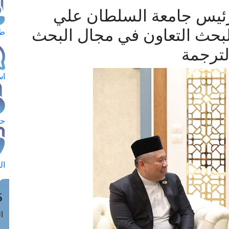
رئيس جامعة السلطان علي
لبحث التعاون في مجال البحث
طل
لترجمة
اس
حج
ال
م
الق