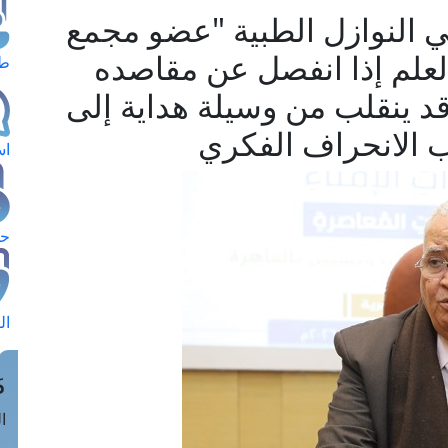
ي النوازل الطبية "عضو مجمع
العلم إذا انفصل عن مقاصده
طل
قد ينقلب من وسيلة هداية إلى
 الانحراف الفكري
اس
حج
ال
م
الق