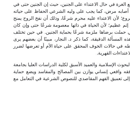
ع الغرة في حال الاعتداء على الجنين، حيث إن الجنين حتى في
ا أصابه مرض، كما يجب على وليه الشرعي الحفاظ على حياته
وع؛ لأن الاعتداء عليه محرم شرعًا، وذلك أن نفخ الروح يمنح
ها إثم عظيم؛ لأن الحياة في ذاتها معصومة شرعًا حتى وإن كان
تي حملت برضاها ملزمة شرعًا بحماية الجنين. في حين تختلف
 المسألة الدقيقة، كما ذكر د. النجار، مبينًا أن بعضهم يرى
اطه في حالات الخوف المحقق على حياة الأم أو تعرضها لضرر
تداءات القهرية.
لبحوث الإسلامية والعميد الأسبق لكلية الدراسات العليا بجامعة
 فقه واقعي إنساني يوازن بين المصالح والمفاسد ويضع حماية
ًا إلى تعميق الفهم المقاصدي للنصوص الشرعية في التعامل مع