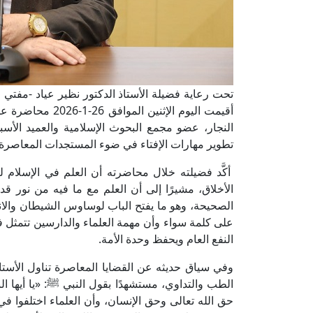
تحت رعاية فضيلة الأستاذ الدكتور نظير عياد -مفتي ال
أقيمت اليوم الإثني
النجار، عضو مجمع البحوث الإسلامية والعميد الأسب
تطوير مهارات الإفتاء في ضوء المستجدات المعاصرة ا
أكَّد فضيلته خلال محاضرته أن العلم في الإسلام 
الأخلاق، مشيرًا إلى أن العلم مع ما فيه من نور 
الصحيحة، وهو ما يفتح الباب لوساوس الشيطان والانح
على كلمة سواء وأن مهمة العلماء والدارسين تتمثل 
النفع العام ويحفظ وحدة الأمة.
وفي سياق حديثه عن القضايا المعاصرة تناول الأستاذ
الطب والتداوي، مستشهدًا بقول النبي ﷺ: «يا أيها الن
حق الله تعالى وحق الإنسان، وأن العلماء اختلفوا ف