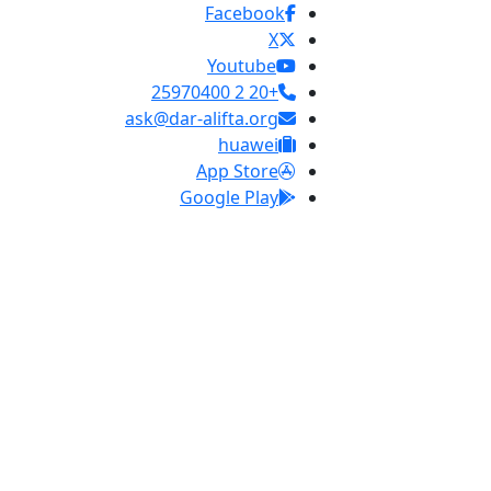
Facebook
X
Youtube
+20 2 25970400
ask@dar-alifta.org
huawei
App Store
Google Play