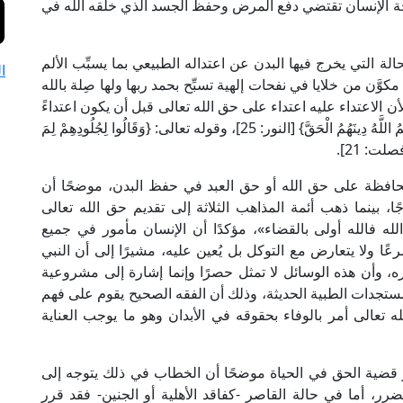
ة الإنسان تقتضي دفع المرض وحفظ الجسد الذي خلقه الله في
ة التي يخرج فيها البدن عن اعتداله الطبيعي بما يسبِّب الألم
ا
وَّن من خلايا في نفحات إلهية تسبِّح بحمد ربها ولها صِلة بالله
ن الاعتداء عليه اعتداء على حق الله تعالى قبل أن يكون اعتداءً
على حق النفس، مستشهدًا بقوله تعالى: {يَوْمَئِذٍ يُوَفِّيهِمُ اللَّهُ دِينَهُمُ الْحَقَّ} [النور: 25]، وقوله تعالى: {وَقَالُوا لِجُلُودِهِمْ لِمَ
[فصلت: 21].
محافظة على حق الله أو حق العبد في حفظ البدن، موضحًا أن
ًا، بينما ذهب أئمة المذاهب الثلاثة إلى تقديم حق الله تعالى
لله فالله أولى بالقضاء»، مؤكدًا أن الإنسان مأمور في جميع
ا ولا يتعارض مع التوكل بل يُعين عليه، مشيرًا إلى أن النبي
، وأن هذه الوسائل لا تمثل حصرًا وإنما إشارة إلى مشروعية
لمستجدات الطبية الحديثة، وذلك أن الفقه الصحيح يقوم على فهم
تعالى أمر بالوفاء بحقوقه في الأبدان وهو ما يوجب العناية
ار قضية الحق في الحياة موضحًا أن الخطاب في ذلك يتوجه إلى
لضرر، أما في حالة القاصر -كفاقد الأهلية أو الجنين- فقد قرر