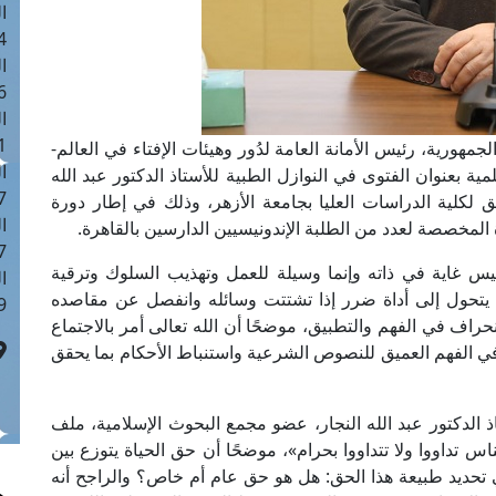
ا
 :42
ا
 :18
ا
 : 1
جمهورية، رئيس الأمانة العامة لدُور وهيئات الإفتاء في العالم-
ا
ن الموافق 26-1-2026 محاضرة علمية بعنوان الفتوى في النوازل الطبية للأستاذ الدكتور عبد الله
7
ق لكلية الدراسات العليا بجامعة الأزهر، وذلك في إطار دورة
ا
لمخصصة لعدد من الطلبة الإندونيسيين الدارسين بالقاهرة.
: 43
ليس غاية في ذاته وإنما وسيلة للعمل وتهذيب السلوك وترقية
ا
قد يتحول إلى أداة ضرر إذا تشتتت وسائله وانفصل عن مقاصده
 :8
راف في الفهم والتطبيق، موضحًا أن الله تعالى أمر بالاجتماع
في الفهم العميق للنصوص الشرعية واستنباط الأحكام بما يحقق
 الدكتور عبد الله النجار، عضو مجمع البحوث الإسلامية، ملف
اس تداووا ولا تتداووا بحرام»، موضحًا أن حق الحياة يتوزع بين
ي تحديد طبيعة هذا الحق: هل هو حق عام أم خاص؟ والراجح أنه