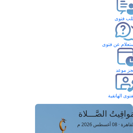
ب فتوى
تعلام عن فتوى
ز موعد
فتوى الهاتفية
َواقِيتُ الصَّـــلاة
اهرة · 08 أغسطس 2026 م