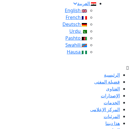
العربية
English
French
Deutsch
Urdu
Pashto
Swahili
Hausa
الرئيسية
فضيلة المفتى
الفتاوى
الإصدارات
الخدمات
المركز الإعلامى
المرئيات
هذا ديننا