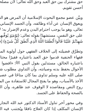
حق مشترك بين حق العبد وحق الله تعالى؛ لأن مصلح
أحسن تقويم.
وبيَّن عضو مجمع البحوث الإسلامية أن المرض هو الحال
ويعوق الإنسان عن أداء وظائفه، وأن الجسد الإنساني مك
تعالى، وهو ما يوجب احترام البدن وعدم الإضرار به؛ لأ
شَهِدْتُمْ عَلَيْنَا قَالُوا أَنْطَقَنَا اللَّهُ الَّذِي أَنْطَقَ كُلَّ شَيْءٍ} 
وتطرَّق فضيلته إلى الخلاف الفقهي حول أولوية ال
فقهاء الحنفية قدموا حق العبد باعتباره فقيرًا محتاج
باعتباره الخالق، مستدلين بقول النبي ﷺ: «اقضوا ا
الأحوال بحفظ بدنه وصيانته، وأن التداوي مطلوب شرعً
صلى الله عليه وسلم تداوى بما كان متاحًا في عصره
الأخذ بالأسباب، وهو ما يفتح المجال للاستفادة من ا
روح النص ومقاصده لا الوقوف عند ظاهره، وأن الله 
بالصحة والحفاظ على الجسد.
وفي محور آخر تناول الأستاذ الدكتور عبد الله النج
الإنسان المكلف إذا كان العلاج نافعًا ويُجتنب فيه ا