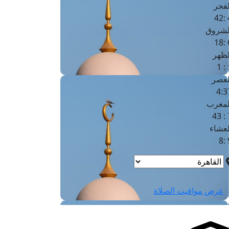
لفجر
4
لشروق
6
لظهر
1
لعصر
4:3
لمغرب
7 
لعشاء
9
عرض مواقيت الصلاة