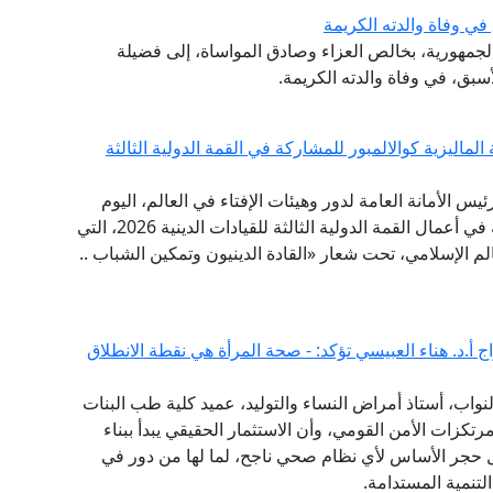
ي وفاة والدته الكريمة
 الجمهورية، بخالص العزاء وصادق المواساة، إلى فضيلة
أسبق، في وفاة والدته الكريمة.
لماليزية كوالالمبور للمشاركة في القمة الدولية الثالثة
ئيس الأمانة العامة لدور وهيئات الإفتاء في العالم، اليوم
الخميس إلى العاصمة الماليزية كوالالمبور؛ للمشاركة في أعمال القمة الدولية الثالثة للقيادات الدينية 2026، التي
عالم الإسلامي، تحت شعار «القادة الدينيون وتمكين الشباب ..
 أ.د. هناء العبيسي تؤكد: - صحة المرأة هي نقطة الانطلاق
واب، أستاذ أمراض النساء والتوليد، عميد كلية طب البنات
مرتكزات الأمن القومي، وأن الاستثمار الحقيقي يبدأ ببناء
 حجر الأساس لأي نظام صحي ناجح، لما لها من دور في
تنمية المستدامة.