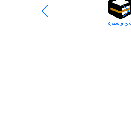
لحج والعمرة
رمضان