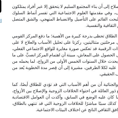
 إلى أن بناء المجتمع السليم لا يتحقق إلا عبر أفراد يمتلكون
، وفي مقدمتها العلوم الاجتماعية التي تفسر أنماط السلوك
لبحت القائم على التأصيل والانضباط المنهجي، والشق المتصل
ا
الثقافية والنفسية.
لطلاق تحظى بدرجة كبيرة من الأهمية؛ ما دفع المركز القومي
لى مرحلتين متتاليتين، ركزتا على تحليل الأسباب والعلاج لا على
ءات الرقمية قد تعكس صورة مغايرة للواقع الاجتماعي الفعلي،
 الحصول على المعاش، مبينة أن اهتمام المركز انصبَّ على ما
 يحدث خلال السنوات الخمس الأولى من الزواج، لما يحمله من
ة عليه لكلا الطرفين، مشيرة إلى أن قِصر مدة الخطوبة يُعد من
ف الحقيقي.
جنائية أن من أهم الأسباب التي قد تؤدي للطلاق أيضًا، كما
ر العائلة في احتواء الخلافات الزوجية والإصلاح بين الأزواج،
ا كان عليه الوضع في السابق، وأكدت أن العوامل الاقتصادية
ذلك سببًا مباشرًا للخلافات الزوجية التي قد تنتهي بالطلاق،
ق الثقافي الناتج عن اختلاف البيئات الاجتماعية.