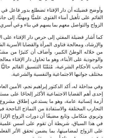
وأوضح فضيلته أن دار الإفتاء تضطلع بدور فاعل في 
القائم على تأهيل أمناء الفتوى علميًّا ومهنيًّا، إل
الزواج والتواصل معهم بما يسهم في بناء وعي أسري ر
كما أشار فضيلة المفتي إلى حرص دار الإفتاء على ال
والإرشاد، ومعالجة فتاوى المرأة والقضايا الأسرية الشا
من خلاله الوطنُ الكبير، وأضاف أن كثيرًا من مشكلا
والوجودية على الأبناء، وهو ما تحاول دار الإفتاء معال
جانب الأحكام الشرعية، مُثمِّنًا التنسيق القائم حال
مختلف جوانبها الاجتماعية والنفسية والشرعية.
وفي مداخلة له، أكد الدكتور إبراهيم نجم، الأمين العام
إحدى أهم القضايا الاجتماعية الأكثر إلحاحًا على م
أزمة إنسانية عامة، وهو ما يستدعي إطلاق مشروع 
التجارب المختلفة والاستفادة من النماذج الناجحة 
وتربوي متكامل. وتابع مضيفًا أن دورات الزواج الإلزام
في هذا السياق، شريطة أن تقوم على أسس علمية و
على الزواج لمضامينها، بما يضمن تحقق الأثر الف