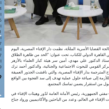
ا
 :42
ا
 :18
ا
 : 1
ا
7
ة القضايا الأسرية الملحَّة، نظمت دار الإفتاء المصرية، اليوم
ا
ض القاهرة الدولي للكتاب، تحت عنوان: "الحد من ظاهرة الطلاق
: 43
أستاذ الدكتور علي مهدي، أمين سر هيئة كبار العلماء بالأزهر
ا
كز القومي للبحوث الاجتماعية والجنائية، والدكتور أحمد ترك
 :8
المترجمة بدار الإفتاء المصرية، والتي ناقشت الجذور العميقة
للأزمة إلى صياغة حلول عملية تهدف إلى سد الفجوة بين الواقع
مأمول من استقرار يضمن تماسك المجتمع.
فتي الجمهورية، رئيس الأمانة العامة لدُور وهيئات الإفتاء في
ات الإفتاء في العالم، وعدد من الباحثين والأكاديميين ورواد جناح