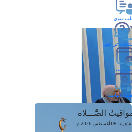
ب فتوى
تعلام عن فتوى
ز موعد
فتوى الهاتفية
َواقِيتُ الصَّـــلاة
اهرة · 08 أغسطس 2026 م