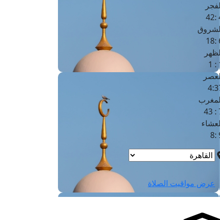
لفجر
4
لشروق
6
لظهر
1
لعصر
4:3
لمغرب
7 
لعشاء
9
عرض مواقيت الصلاة