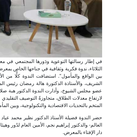
في إطار رسالتها التوعوية ودَورها المجتمعي في معالج
الثلاثاء، ندوة فكرية وثقافية في جناحها الخاص بمعر
بين الواقع والمأمول". استضافت الندوة كلًّا من ال
الشريف، والأستاذة الدكتورة هالة رمضان رئيس المر
عضو مجلس الشيوخ، وأدارت الندوة الدكتور هبة صلاح 
لارتفاع معدلات الطلاق، متجاوزةً التوصيف التقليدي 
المتخم بالتحديات الاقتصادية والتكنولوجية، وبين ال
حضر الندوة فضيلة الأستاذ الدكتور نظير محمد عياد -م
العالم- والدكتور إبراهيم نجم، الأمين العام لدُور وهيئ
دار الإفتاء بالمعرض.