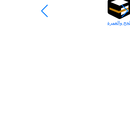
لحج والعمرة
رمضان