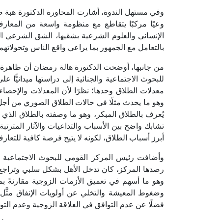
وفي مستهل الندوة، أشارت المحاورة الدكتورة هبة صلاح
وعيًا مركبًا يتقاطع مع منظومة واسعة من المعارف
الإنساني والعلوم الشرعية بشقيها، الشق الشرعي ا
بالتعامل مع الجمهور بما يراعي واقع الناس وتحولاتهم 
من جانبها، أوضحت الدكتورة هالة رمضان أن ظاهرة ا
للبحوث الاجتماعية والجنائية إلى دراستها ميدانيًّا ع
معدلات الطلاق وحدها؛ نظرًا لأن المعدلات والإحصا
وهو ما يحدث مثلًا في حالات الطلاق الصوري من أجل
يُعرف بالطلاق المبكر، وهو ما وصفته بالطلاق الذي
تشابك واضح بين الأسباب والتداعيات والآثار المترتب
أبرز أسباب الطلاق، لكونه لا يتيح فرصة كافية للتعار
وأضافت رئيس المركز القومي للبحوث الاجتماعية وال
رصدها المركز، كان تدخل الأهل بشكل سلبي وتراجع دَو
وهو ما أسهم في تعميق الأزمات الزوجية مقارنةً بم
وضغوط المعيشة والتخلي عن أولويات الإنفاق مثَّل ك
فضلًا عن عدم التوافق في العلاقة الزوجية وعدم التواف