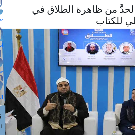
الحدَّ من ظاهرة الطلاق في
ي للكتاب
طل
اس
حج
ال
م
الق