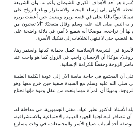
 الأسرة هو أحد الأهداف الكبرى للشيطان وأعوانه، وأن الشريعة
لحظة الأولى إلى إرساء المحبة والاستقرار وبناء الزواج على
امًا نبويًّا بالغًا تجلى في قصة بريرة ومغيث حين أُعتقت بريرة
 به النبي صلى الله عليه وسلم وقال متعجبًا: "ألا تعجبون من
ا أن تراجعه، موضحًا أنه شفيع لا آمر، في دلالة واضحة على
 الغضب حتى لا تنتهي الخلافات إلى تفكيك الأسرة.
لأسرة في الشريعة الإسلامية كفيل بحماية كيانها واستمرارها،
معروف}، مؤكدًا أن الإحسان واجب في الزواج كما هو واجب عند
طر الزوجة وحفظًا للكرامة الإنسانية.
 على أن المجتمع في حاجة ماسة الآن إلى عودة الكلمة الطيبة
لنبي صلى الله عليه وسلم مع السيدة صفية حين خرج معها وهو
 للزوجة، ومبينًا أن المرأة مهما بلغت من عقل وقوة فإنها تحتاج
ة الأستاذ الدكتور نظير عياد، مفتي الجمهورية، في مداخلة له،
 تتضافر لمعالجتها الجهود الدينية والاجتماعية والاستشرافية،
اق بوصفه أحد أسباب ضياع الأسر والمجتمعات، في وقت يتسارع