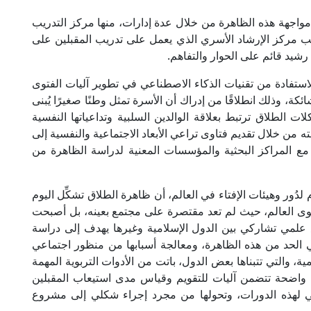
مواجهة هذه الظاهرة من خلال عدة إدارات، منها مركز التدريب
ى جانب مركز الإرشاد الأسري الذي يعمل على تدريب المقبلين على
شيد قائم على الحوار والتفاهم.
استفادة من تقنيات الذكاء الاصطناعي في تطوير آليات الفتوى
ئكة، وذلك انطلاقًا من إدراك أن الأسرة تمثل وطنًا صغيرًا يُبنى
ت الطلاق ترتبط بعلاقة الوالدين السلبية وتداعياتها النفسية
جته من خلال تقديم فتاوى تراعي الأبعاد الاجتماعية والنفسية إلى
يًّا مع المراكز البحثية والمؤسسات المعنية لدراسة الظاهرة من
 لدُور وهيئات الإفتاء في العالم، أن ظاهرة الطلاق تشكِّل اليوم
ستوى العالم، حيث لم تعد مقتصرة على مجتمع بعينه، بل أصبحت
علمي تشاركي بين الدول الإسلامية وغيرها يهدف إلى دراسة
في الحد من هذه الظاهرة، ومعالجة أسبابها من منظور اجتماعي
ية، والتي تتبناها بعض الدول، باتت من الأدوات التربوية المهمة
اضحة تتضمن آليات للتقويم وقياس مدى استيعاب المقبلين
علي لهذه الدورات، وتحولها من مجرد إجراء شكلي إلى مشروع