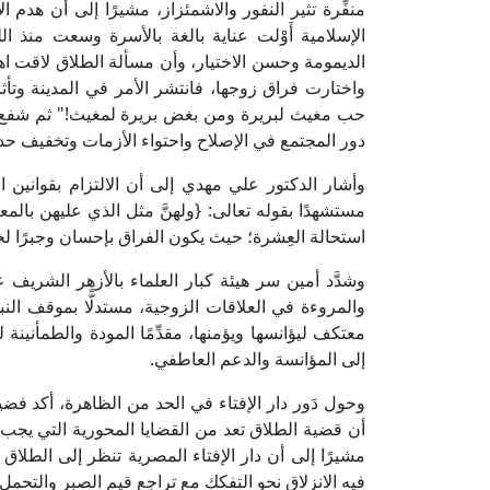
منفِّرة تثير النفور والاشمئزاز، مشيرًا إلى أن هدم
الإسلامية أَوْلت عناية بالغة بالأسرة وسعت منذ ال
الديمومة وحسن الاختيار، وأن مسألة الطلاق لاقت اهتم
واختارت فراق زوجها، فانتشر الأمر في المدينة وتأثر
حب مغيث لبريرة ومن بغض بريرة لمغيث!" ثم شفع له
دور المجتمع في الإصلاح واحتواء الأزمات وتخفيف حدة
وأشار الدكتور علي مهدي إلى أن الالتزام بقوانين ا
مستشهدًا بقوله تعالى: {ولهنَّ مثل الذي عليهن بال
استحالة العِشرة؛ حيث يكون الفراق بإحسان وجبرًا لخا
وشدَّد أمين سر هيئة كبار العلماء بالأزهر الشريف
والمروءة في العلاقات الزوجية، مستدلًّا بموقف ا
معتكف ليؤانسها ويؤمنها، مقدِّمًا المودة والطمأنينة
إلى المؤانسة والدعم العاطفي.
وحول دَور دار الإفتاء في الحد من الظاهرة، أكد فضيل
أن قضية الطلاق تعد من القضايا المحورية التي يجب أن
مشيرًا إلى أن دار الإفتاء المصرية تنظر إلى الطل
فيه الانزلاق نحو التفكك مع تراجع قيم الصبر والتحمل.