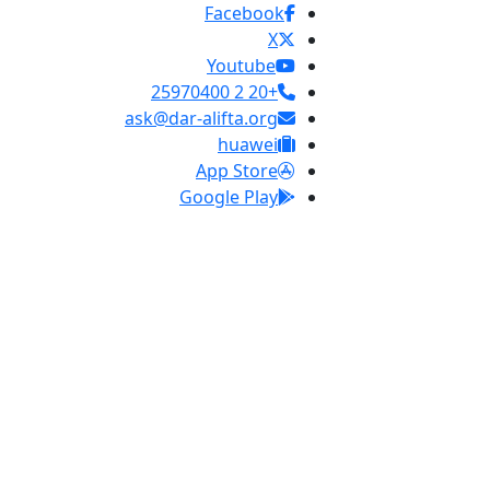
Facebook
X
Youtube
+20 2 25970400
ask@dar-alifta.org
huawei
App Store
Google Play