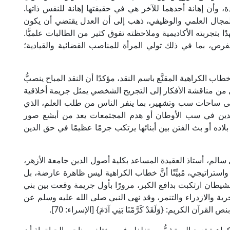
، وأن إهانة أحدهما للآخر هي في حقيقتها إهانة للنفس ذاتها.
 المجال العلمي والوظيفي، ذهب إلى أن العدل يقتضي أن يكون
ا بتجربته الأكاديمية وملاحظته تفوق كثير من الطالبات علميًّا.
فرص، بما في ذلك تولي المرأة للمناصب القضائية والقيادية؛
ب الكراهية المقنَّع باسم النقد، مؤكدًا أن النقد المباح ينصبُّ
 من مناقشة الأفكار إلى التجريح الشخصي يمثل جريمة أخلاقية
إلى ساحات سب وتشهير، بما ينفر الناس من طلب العلم، الذي
دين في سب الأوطان أو هدم المجتمعات يعد من أبشع صور
ده أو بث الفتن بين أبنائها يرتكب جرمًا عظيمًا في حق الدين
 سالم، أستاذ العقيدة المساعد بكلية أصول الدين جامعة الأزهر،
اتيجي، مُبيِّنًا أنَّ خطاب الكراهية ليس ظاهرة عارضة، بل
لشيطان ارتكبت بدافع الكبر، مرورًا بأول جريمة وقعت بين بني
رية والازدراء والتنمر، وقد نهى النبي صلى الله عليه وسلم عن
الكريم: {وَلَقَدْ كَرَّمْنَا بَنِي آدَمَ} [الإسراء: 70].