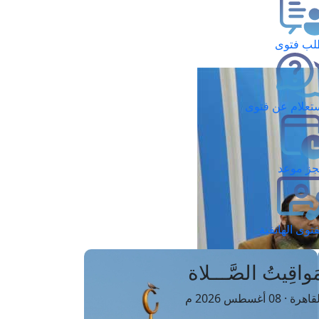
ب فتوى
تعلام عن فتوى
ز موعد
فتوى الهاتفية
َواقِيتُ الصَّـــلاة
اهرة · 08 أغسطس 2026 م