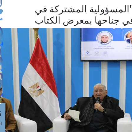
 "المسؤولية المشتركة في
ي جناحها بمعرض الكتاب
طل
اس
حج
ال
م
الق