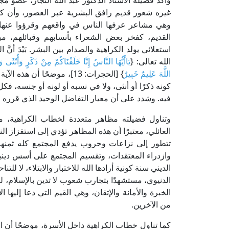
وأكد فضيلة الأستاذ الدكتور عبد الله النجار، عضو م
غيره شعور قديم رافق البشرية عبر العصور، وأن كل
وهي مشاعر عرفها الناس في واقعهم وقرؤوا عنها 
القديم، كفخر بعض الشعراء بأنسابهم وقبائلهم، م
استعلائي يولد الكراهية والصدام بين البشر. بَيْدَ أن
الله تعالى: {
يَاأَيُّهَا النَّاسُ إِنَّا خَلَقْنَاكُمْ مِنْ ذَكَرٍ وَأُنْثَى و
اللَّهَ عَلِيمٌ خَبِيرٌ
} [الحجرات: 13]، موضحًا أ
كونه ذكرًا أو أنثى، ولا في نسبه أو لونه أو جنسه، ف
فيه. وشدد على أن معيار التفاضل الوحيد الذي قرره الإ
وتناول فضيلته مظاهر متعددة لخطاب الكراهية، من ب
العائلي، معتبرًا أن هذه المظاهر تؤدي إلى استفزاز
تتطور إلى نزاعات وحروب يدفع المجتمع كله ثمنها. 
وازدراء المعتقدات، وتقسيم المجتمع على أسس دينية 
الديني سنة كونية أرادها الله للاختبار والابتلاء، لا للت
الدنيوي، مستشهدًا بتجارب شعوب لا تدين بالإسلام، لكنها
الخبرة والأمانة والإتقان، وهي القيم التي دعا إليها 
من الآخرين.
كما تناول خطاب الكراهية داخل الأسرة، موضحًا أن ال