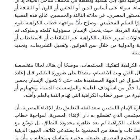
هية تعود إلى تشعُّبه وتغلغله في مختلف مناحي الحياة، إذ أن
اء، سواء على أساس الدين أو الجنس أو اللون أو الثقافة أو
دستور المصري، في مادته الثالثة والخمسين، عالج هذه القضية
اشرًا للسلم المجتمعي. وصرَّح بأنَّ مواجهة خطاب الكراهية تقوم
لية الفردية، حيث يتحمل الإنسان مسؤولية كلمته وسلوكه، ثم
اولات تمرير خطاب الكراهية عبر الشائعات أو الاستقطاب أو
 والدولية من خلال سن القوانين، وتفعيل التشريعات، وتجديد
نية.
الكراهية لتفكيك المجتمعات، موضحًا أن هناك لجانًا متخصصة
ل الفتن وبث الانقسام، مشددًا على ضرورة التفكير قبل إعادة
سؤال عن الجهة المستفيدة منه، حتى لا يتحول الإنسان بحسن
ا حذَّر من استهداف العلماء والمؤسسات الدينية، وتجهيلهم أو
يرة من صور خطاب الكراهية التي تهدم الثقة بالعلم وأهله.
رة الإمام الليث بن سعد لفقه التعايش بدار الإفتاء المصرية، أن
لمجتمعي الذي تضطلع به دار الإفتاء المصرية، لمواجهة خطاب
خطاب الكراهية لم يعد ظاهرة محدودة النطاق، بل توسَّع مع
قطاعات واسعة من المجتمع؛ ما يستدعي تكاتف الجهود الدينية
أن المجتمع المصري بطبيعته مجتمع متماسك ومتجانس، وأن ما