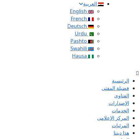
العربية
English
French
Deutsch
Urdu
Pashto
Swahili
Hausa
الرئيسية
فضيلة المفتى
الفتاوى
الإصدارات
الخدمات
المركز الإعلامى
المرئيات
هذا ديننا