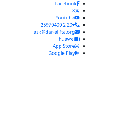
Facebook
X
Youtube
+20 2 25970400
ask@dar-alifta.org
huawei
App Store
Google Play