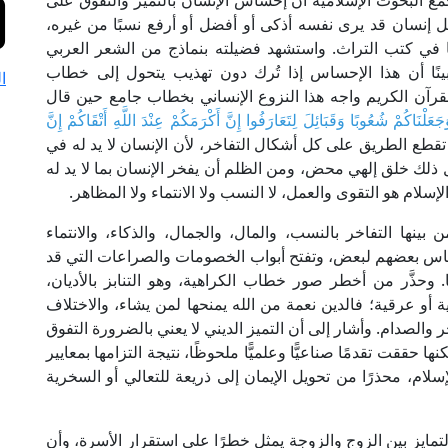
جمع البحوث الإسلامية أن إحساس الإنسان بالتميز والتفوق على
 إنسان قد يرى نفسه أذكى أو أفضل أو أرفع نسبًا من غيره،
في كتب التراث. واستشهد فضيلته بنماذج من الشعر العربي
بينًا أن هذا الإحساس إذا تُرك دون تهذيب يتحول إلى خطاب
ا
َّ القرآن الكريم واجه هذا النزوع الإنساني بخطاب جامع حين قال
َجَعَلْنَاكُمْ شُعُوبًا وَقَبَائِلَ لِتَعَارَفُوا إِنَّ أَكْرَمَكُمْ عِنْدَ اللَّهِ أَتْقَاكُمْ إِنَّ
ن هذه الآية تقطع الطريق على كل أشكال التفاخر، لأن الإنسان لا يد له في
كل ذلك خلق إلهي محض، ومن الظلم أن يفخر الإنسان بما لا يد له
سلام هو التقوى والعمل، لا النسب ولا الانتماء ولا المظاهر.
ينها التفاخر بالنسب، والمال، والجمال، والذكاء، والانتماء
 الناس بعضهم لبعض، وتفتح أبواب الخصومات والصراعات التي قد
وحذَّر من أخطر صور خطاب الكراهية، وهو التنابز بالأديان،
أو عرقية؛ فالدين نعمة من الله يمنحها لمن يشاء، والاختلاف
ناحر والصدام. وأشار إلى أن التميز الديني لا يعني بالضرورة التفوق
 حققت تقدمًا صناعيًّا وعلميًّا ملحوظًا، نتيجة التزامها بمعايير
الإسلام، محذرًا من تحويل الإيمان إلى ذريعة للتعالي أو السخرية
تمايز بين الزوج والزوجة يمثل خطرًا على استقرار الأسرة، وأن