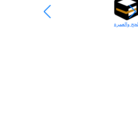
لحج والعمرة
رمضان