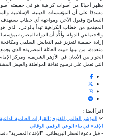
يظهر أحيانًا من أصوات كراهية هو في حقيقته أصوا
مشددًا على أن المؤسسات الدينية، الإسلامية وا
التسامح وقبول الآخر، ومواجهة أي خطاب يستهدف النَ
المجتمع من خطاب الكراهية تبدأ بالوعي، الذي هو
والاجتماعي للدولة. وأكَّد أن الدولة المصرية بمؤسسا
إرادة حقيقية لتعزيز قيم التعايش السلمي ومكافح
متعددة، من بينها «بيت العائلة المصرية» الذي يجم
الحوار بين الأديان في الأزهر الشريف، ومركز الإمام 
التي تعمل على ترسيخ ثقافة المواطنة والعيش المشت
اقرأ أيضا :
المؤشر العالمي للفتوى: القرارات العالمية الداع
الإفتاء في بناء الوعي الرقمي الوقائي
- قبل دعوة الحظر البريطاني.. "الإفتاء المصرية" دقت