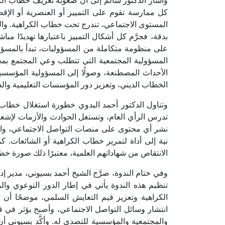
وأشار الدكتور سالم إلى أن صعوبة تعريف خطاب الكرا
كل ممارسة تقوم على التمييز أو العنصرية أو الإقص
المستوى الاجتماعي، تندرج تحت خطاب الكراهية. وال
بدقة، فجرَّم كل أشكال التمييز باعتبارها تهديدًا مب
على منظومة متكاملة من المسؤوليات، تبدأ بالمسؤو
المسؤولية المجتمعية التي تتطلب وعي المجتمع بمح
الأحداث المصطنعة، وصولًا إلى المسؤولية المؤسسية
الخطاب الديني، وتعزيز دور المؤسسات التعليمية والدي
وتناول الدكتور أحمد البدوي خطورة استغلال خطاب 
تدرس الرأي العام، وتستغل الحوادث والأزمات لإشعا
نشر أي محتوى على منصات التواصل الاجتماعي، وال
نية إلى أداة لتمرير خطاب الكراهية أو الشائعات. كم
الانتقاص من شهاداتهم العلمية، معتبرًا ذلك صورة خط
وفي ختام الندوة، صرَّح الشيخ أحمد بسيوني، مدير إدا
تنظيم هذه الندوة يأتي في إطار الدور التوعوي وا
الكراهية وتعزيز قيم التعايش السلمي، موضحًا أن 
انتشار وسائل التواصل الاجتماعي، وأصبح يؤثر في 
والمجتمعية والمؤسسية للتصدي له. وأكَّد بسيوني 