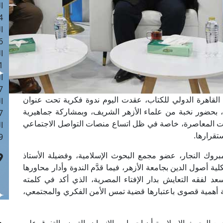
ا
 :42
ا
 :18
ا
 : 1
ا
7
 القاهرة الدولي للكتاب، عقدت اليوم ندوة فكرية تحت عنوان
ا
 بحضور نخبة من علماء الأزهر الشريف، وبمشاركة جماهيرية
: 43
معات المعاصرة، خاصة في ظل اتساع منصات التواصل الاجتماعي
ا
تقرارها.
 :8
مبروك النجار، عضو مجمع البحوث الإسلامية، وفضيلة الأستاذ
ية أصول الدين بجامعة الأزهر، فيما قدَّم الندوة وأدار محاورها
عد لفقه التعايش بدار الإفتاء المصرية، الذي أكد في كلمته
هية أهمية قصوى باعتبارها قضية تمس الأمن الفكري والمجتمعي،