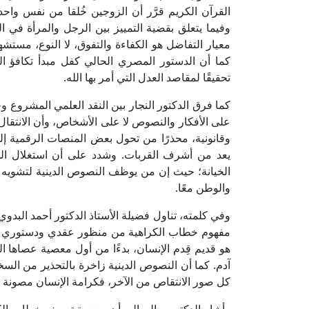
القرآن الكريم قرَّر أن الزوجين خُلقا من نفس واحدة
وفيما يتعلق بقضية التمييز بين الرجل والمرأة في
معيار التفاضل هو الكفاءة والتفوق، لا النوع، مستشهدً
كما أن الدستور المصري الحالي كفل مبدأ تكافؤ ال
تحقيقًا لمقاصد العدل التي أمر بها الله.
كما فرق الدكتور النجار بين النقد العلمي المشروع وخطا
على الأفكار والنصوص لا على الأشخاص، وأن الانتقال
وقانونية، محذرًا من تحول بعض المنصات الرقمية 
يعد من أشرف القربات. وشدد على أن استغلال ال
الخيانة؛ حيث إن من يوظف النصوص الدينية لتشويه بلا
والوطن معًا.
وفي كلمته، تناول فضيلة الأستاذ الدكتور أحمد البدوي
مفهوم خطاب الكراهية من منظور عقدي ودستوري واستر
هو قديم قِدم الإنسان، بدءًا من أول معصية عصاها ا
آدم. كما أن النصوص الدينية زاخرة بالتحذير من السخ
كل صور الانتقاص من الآخر، فكرامة الإنسان مصونة بنص القرآن 