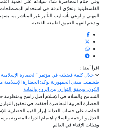
وفي ختام المحاضرة شدَّد سيادته على أهمية اعتماد
الفلسطينية وتحرِّي الدقة في استخدام المصطلحات وال
المهني والوعي بأساليب التأثير غير المباشر بما ي
وتدعم الفهم العميق لطبيعة القضية.
اقرأ أيضا :
خلال كلمة فضيلته في مؤتمر "الحضارة الإسلامية ..
طشقند.. مفتي الجمهورية يؤكد: الحضارة الإسلامية 
الكون، ويحقق التوازن بين الروح والمادة
التسامح والسلام في الإسلام أصل راسخ ومنظومة ح
الحضارة الغربية المعاصرة أخفقت في تحقيق التوازن 
الخاصة على حساب العدالة-إبراز القيم الحضارية للإ
العدل والرحمة والسلام-اهتمام الدولة المصرية بترسيخ
وهيئات الإفتاء في العالم