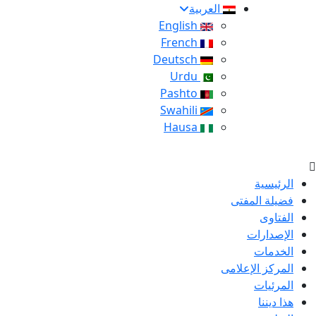
العربية
English
French
Deutsch
Urdu
Pashto
Swahili
Hausa
الرئيسية
فضيلة المفتى
الفتاوى
الإصدارات
الخدمات
المركز الإعلامى
المرئيات
هذا ديننا