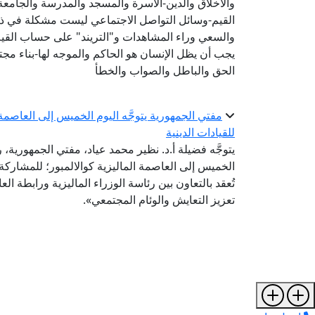
والأخلاق والدين-الأسرة والمسجد والمدرسة والجام
القيم-وسائل التواصل الاجتماعي ليست مشكلة في ذاتها
والسعي وراء المشاهدات و"التريند" على حساب القيم
يجب أن يظل الإنسان هو الحاكم والموجه لها-بناء مجتم
الحق والباطل والصواب والخطأ
مفتي الجمهورية يتوجَّه اليوم الخميس إلى العاصمة ا
للقيادات الدينية
يتوجَّه فضيلة أ.د. نظير محمد عياد، مفتي الجمهورية، ر
تُعقد بالتعاون بين رئاسة الوزراء الماليزية ورابطة ال
تعزيز التعايش والوئام المجتمعي».