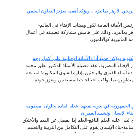
جي الأزهر بماليزيا .. ويؤكد أهمية تعزيز التعاون العلمي
يس الأمانة العامة لدُور وهيئات الإفتاء في العالم-
هر بماليزيا، وذلك على هامش مشاركة فضيلته في أعمال
ة الماليزية كوالالمبور.
توبة ويؤكد أهمية أداء الأمانة الإفتائية على أكمل وجه
ر الإفتاء المصرية، عقد فضيلة الأستاذ الدكتور نظير محمد
دة أمناء الفتوى والباحثين بإدارة الفتوى المكتوبة؛ لمتابعة
طويره بما يواكب احتياجات المستفتين ويعزز جودة
الجمهورية في ندوته بمعهد إعداد القادة بحلوان: منظومة
اء الإنسان وتشييد العمران
ي يُبنى عليه العلم النافع-العلم إذا انفصل عن القيم والأخلاق
انية-بناء الإنسان يقوم على التكامل بين التربية والتعليم