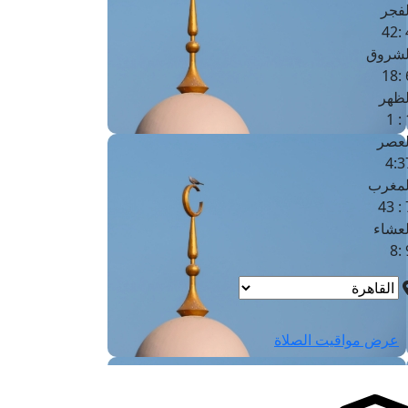
لفجر
4
لشروق
6
لظهر
1
لعصر
4:3
لمغرب
7 
لعشاء
9
عرض مواقيت الصلاة