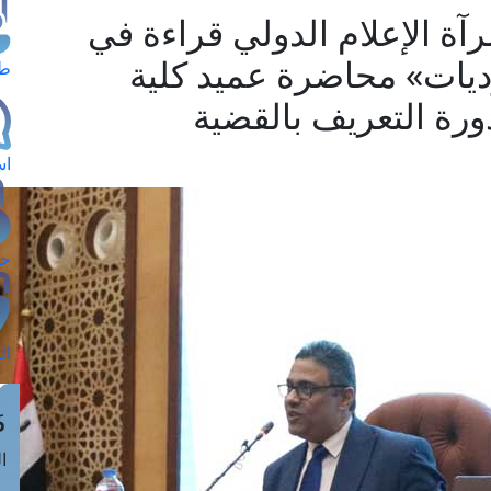
آة الإعلام الدولي قراءة في
رديات» محاضرة عميد كلية
طل
دورة التعريف بالقضية
اس
حج
ال
م
الق