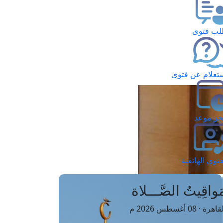
ب فتوى
تعلام عن فتوى
ز موعد
فتوى الهاتفية
َواقِيتُ الصَّـــلاة
اهرة · 08 أغسطس 2026 م