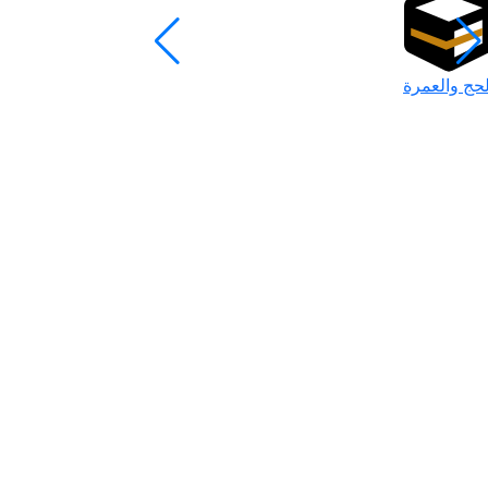
لحج والعمرة
رمضان