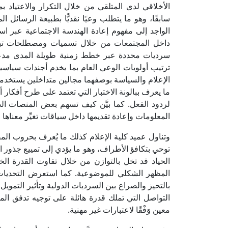
الأخلاقي لدى المتلقي من خلال التكرار والاعتياد 
سابقًا، وهو ما يتطلب وعيًا نقديًّا بطبيعة الرسائل
الواجد إلى مفهوم إعادة الهندسة الاجتماعية عبر ا
داخل المجتمعات من خلال تسميات ومصطلحات تبدو م
سرديات محددة عبر خطط زمنية طويلة المدى مدعومة
ترتيب أولويات الوعي العام بما يخدم أجندات سياسية
الإعلام والسياسة بوصفهما مجالين متداخلين يستخدمان
ما يعرف ببالونة الاختبار التي تعتمد على طرح أفكار
لردود الفعل. كما بيَّن كيف تسهم بعض المنصات الد
المعلومات وإعادة تقديمها داخل سياقات تغيِّر معناها
وتناول عميد كلية الإعلام كذلك ما يُعرف بحروب ا
توحي بتكافؤ الأطراف، وهو ما يؤدي إلى تمييع جذور ال
الحياد قد تخل بالتوازن من خلال تفاوت القدرة الخطا
المظهر الشكلي للموضوعية. كما استعرض التحديات ا
بالتحيز والصراع بين السرديات الدولية وتأثير التمويل
التواصل التي تملك قدرة هائلة على توجيه تدفق المع
معين وَفْقًا لاعتبارات غير مهنية.