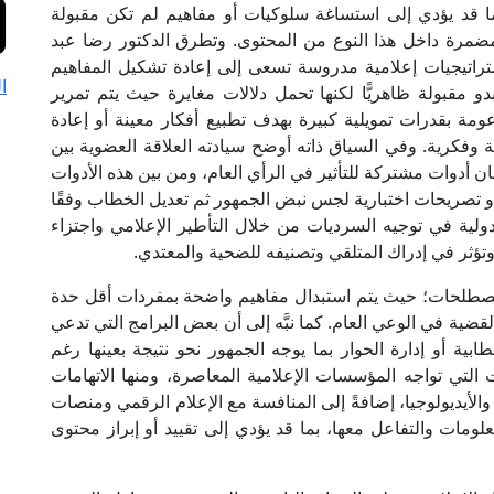
بما قد يؤدي إلى استساغة سلوكيات أو مفاهيم لم تكن مقبولة
 المضمرة داخل هذا النوع من المحتوى. وتطرق الدكتور رضا عبد
ستراتيجيات إعلامية مدروسة تسعى إلى إعادة تشكيل المفاهيم
ا
قبولة ظاهريًّا لكنها تحمل دلالات مغايرة حيث يتم تمرير
 بقدرات تمويلية كبيرة بهدف تطبيع أفكار معينة أو إعادة
 وفكرية. وفي السياق ذاته أوضح سيادته العلاقة العضوية بين
 أدوات مشتركة للتأثير في الرأي العام، ومن بين هذه الأدوات
 أو تصريحات اختبارية لجس نبض الجمهور ثم تعديل الخطاب وفقًا
ولية في توجيه السرديات من خلال التأطير الإعلامي واجتزاء
 وتؤثر في إدراك المتلقي وتصنيفه للضحية والمعتدي.
لمصطلحات؛ حيث يتم استبدال مفاهيم واضحة بمفردات أقل حدة
قضية في الوعي العام. كما نبَّه إلى أن بعض البرامج التي تدعي
بية أو إدارة الحوار بما يوجه الجمهور نحو نتيجة بعينها رغم
لتي تواجه المؤسسات الإعلامية المعاصرة، ومنها الاتهامات
 والأيديولوجيا، إضافةً إلى المنافسة مع الإعلام الرقمي ومنصات
لومات والتفاعل معها، بما قد يؤدي إلى تقييد أو إبراز محتوى