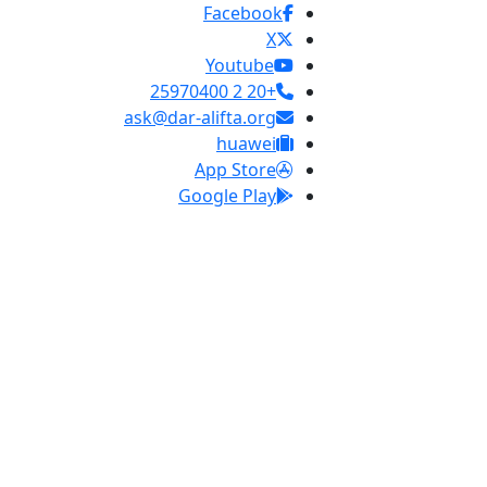
Facebook
X
Youtube
+20 2 25970400
ask@dar-alifta.org
huawei
App Store
Google Play