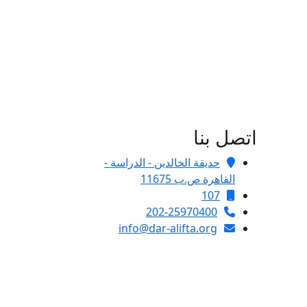
اتصل بنا
حديقة الخالدين - الدراسة -
القاهرة ص.ب 11675
107
202-25970400
info@dar-alifta.org