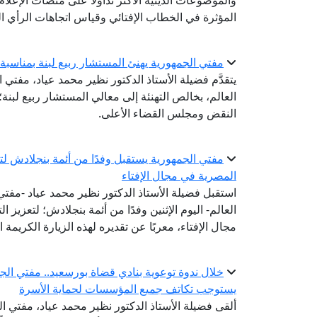
والموضوعات الدينية الأكثر تداولًا على منصات الإعل
المؤثرة في الخطاب الإفتائي وقياس اتجاهات الرأي الع
مفتي الجمهورية يهنئ المستشار ربيع لبنة بمناسب
يتقدَّم فضيلة الأستاذ الدكتور نظير محمد عياد، مفتي ا
العالم، بخالص التهنئة إلى معالي المستشار ربيع لبن
النقض ومجلس القضاء الأعلى.
مفتي الجمهورية يستقبل وفدًا من أئمة بنجلادش لتعز
المصرية في مجال الإفتاء
استقبل فضيلة الأستاذ الدكتور نظير محمد عياد -مفتي ا
العالم- اليوم الإثنين وفدًا من أئمة بنجلادش؛ لتعزيز 
مجال الإفتاء، معربًا عن تقديره لهذه الزيارة الكريمة 
خلال ندوة توعوية بنادي قضاة بورسعيد.. مفتي الجم
يستوجب تكاتف جميع المؤسسات لحماية الأسرة
ألقى فضيلة الأستاذ الدكتور نظير محمد عياد، مفتي الج