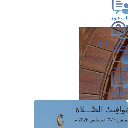
ب فتوى
تعلام عن فتوى
ز موعد
فتوى الهاتفية
َواقِيتُ الصَّـــلاة
اهرة · 07 أغسطس 2026 م