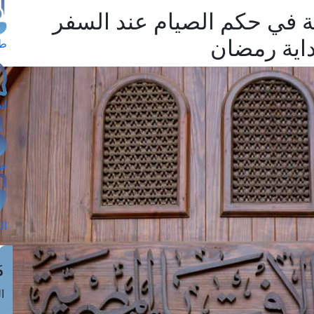
ية في حكم الصيام عند السفر
داية رمضان
طل
اس
حج
ال
م
الق