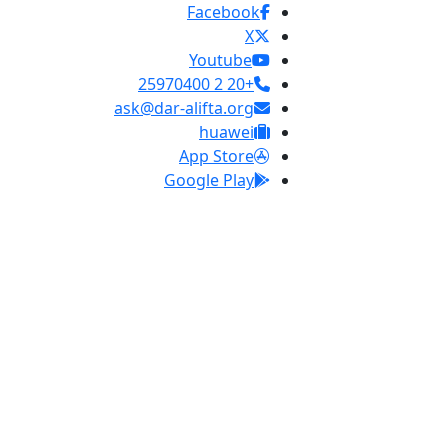
Facebook
X
Youtube
+20 2 25970400
ask@dar-alifta.org
huawei
App Store
Google Play