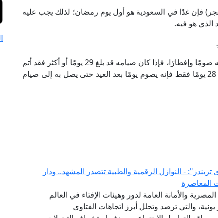
لفجر) فإن غدًا في السعودية هو أول يوم رمضان؛ لذلك يجب عليه
 الذي هو فيه.
ا
وفي كل الأحوال فإنَّ الإنسان يتبع المكان الذي هو فيه صومًا وإفطارًا، فإذا كان صيامه قد بلغ 29 يومًا أو أكثر فقد أتم
صومه، وما زاد على 30 يومًا يكون تطوعًا، وإن صام 28 يومًا فقط فإنه يصوم يومًا بعد العيد حتى يصل به إلى صيام
لفتوى يصدر العدد (52) من "فتوى تريندز": - النوازل الرقمية والطبية تتصدر المشهد.. ودار
ت المعاصرة
(GFI) التابع لدار الإفتاء المصرية والأمانة العامة لدور وهيئات الإفتاء في العالم
شهر يونية، والتي ترصد وتحلل أبرز اتجاهات الفتاوى