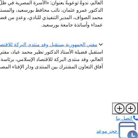
العالم، ندوةً توعويةً بعنوان: «الأسرة المصرية في ظ
الدكتور عمرو عثمان، نائب محافظ بورسعيد، والمس
محمد الصواف، المدير التنفيذي للنادي، وعددٍ من ق
عمداء وأساتذة جامعة بورسعيد.
مفتي الجمهورية يستقبل وفد منتدى البركة للاقتص
استقبل فضيلة الأستاذ الدكتور نظير محمد عياد، مفتي ا
العالم، وفد منتدى البركة للاقتصاد الإسلامي، برئاس
آفاق التعاون المشترك بين المنتدى ودار الإفتاء المصر
اتصل بنا
حجز موعد