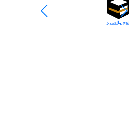
لحج والعمرة
رمضان