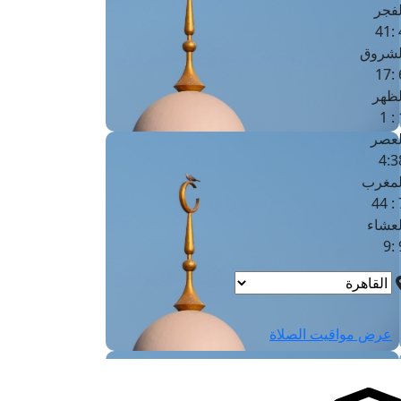
لفجر
4
لشروق
6
لظهر
1
لعصر
4:3
لمغرب
7 
لعشاء
9
عرض مواقيت الصلاة