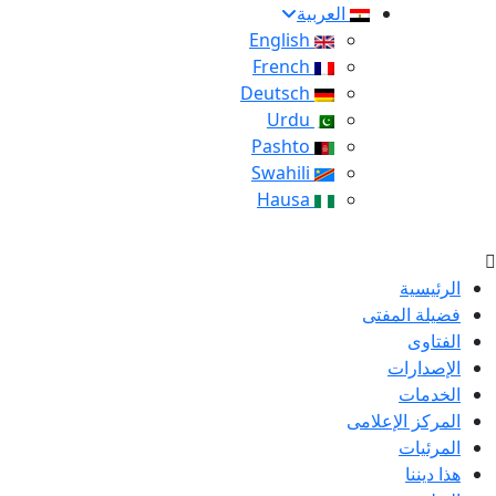
العربية
English
French
Deutsch
Urdu
Pashto
Swahili
Hausa
الرئيسية
فضيلة المفتى
الفتاوى
الإصدارات
الخدمات
المركز الإعلامى
المرئيات
هذا ديننا