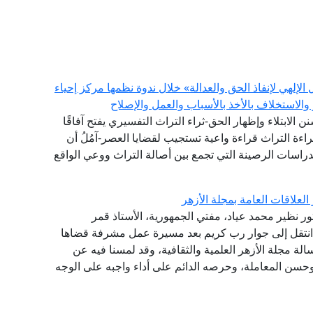
إلهي لإنفاذ الحق والعدالة» خلال ندوة نظمها مركز إحياء
والاستخلاف بالأخذ بالأسباب والعمل والإصلاح
سنن الابتلاء وإظهار الحق-ثراء التراث التفسيري يفتح آفاقًا
اءة التراث قراءة واعية تستجيب لقضايا العصر-آمُلُ أن
الدراسات الرصينة التي تجمع بين أصالة التراث ووعي الواقع
لعلاقات العامة بمجلة الأزهر
تور نظير محمد عياد، مفتي الجمهورية، الأستاذ قمر
ي انتقل إلى جوار رب كريم بعد مسيرة عمل مشرفة قضاها
ة مجلة الأزهر العلمية والثقافية، وقد لمسنا فيه عن
وحسن المعاملة، وحرصه الدائم على أداء واجبه على الوجه