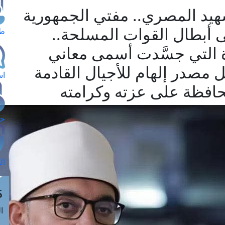
57 ليوم الشهيد المصري.. مفتي الجمهورية
ى أبطال القوات المسلحة..
طل
ة التي جسَّدت أسمى معاني
مصدر إلهام للأجيال القادمة
اس
افظة على عزته وكرامته
حج
ال
م
الق