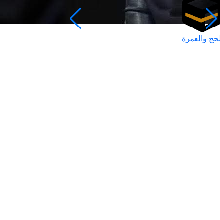
لحج والعمرة
رمضان