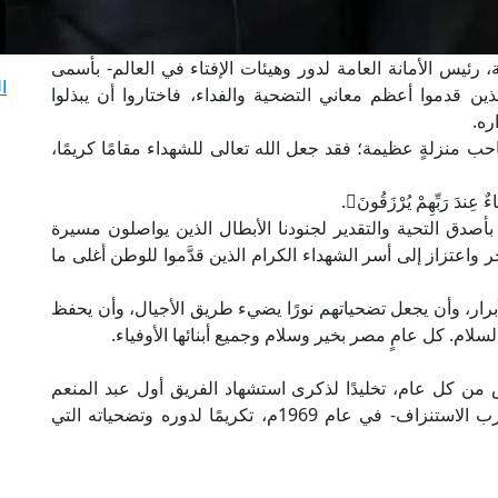
 رئيس الأمانة العامة لدور وهيئات الإفتاء في العالم- بأسمى
ا
الذين قدموا أعظم معاني التضحية والفداء، فاختاروا أن يبذلوا
ره.
 منزلةٍ عظيمة؛ فقد جعل الله تعالى للشهداء مقامًا كريمًا،
اءٌ عِندَ رَبِّهِمْ يُرْزَقُونَ﴾.
 بأصدق التحية والتقدير لجنودنا الأبطال الذين يواصلون مسيرة
واعتزاز إلى أسر الشهداء الكرام الذين قدَّموا للوطن أغلى ما
برار، وأن يجعل تضحياتهم نورًا يضيء طريق الأجيال، وأن يحفظ
لسلام. كل عامٍ مصر بخير وسلام وجميع أبنائها الأوفياء.
 من كل عام، تخليدًا لذكرى استشهاد الفريق أول عبد المنعم
رياض -رئيس أركان حرب القوات المسلحة أثناء حرب الاستنزاف- في عام 1969م، تكريمًا لدوره وتضحياته التي