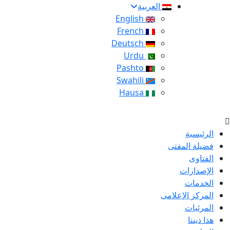
العربية
English
French
Deutsch
Urdu
Pashto
Swahili
Hausa
الرئيسية
فضيلة المفتى
الفتاوى
الإصدارات
الخدمات
المركز الإعلامى
المرئيات
هذا ديننا