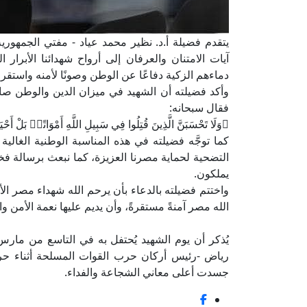
يتقدم فضيلة أ.د. نظير محمد عياد - مفتي الجمهورية،
آيات الامتنان والعرفان إلى أرواح شهدائنا الأبرار 
دماءهم الزكية دفاعًا عن الوطن وصونًا لأمنه واستقرا
وأكد فضيلته أن الشهيد في ميزان الدين والوطن صاحب
فقال سبحانه:
﴿وَلَا تَحْسَبَنَّ الَّذِينَ قُتِلُوا فِي سَبِيلِ اللَّهِ أَمْوَاتًاۚ بَلْ أَحْيَ
كما توجَّه فضيلته في هذه المناسبة الوطنية الغالية
التضحية لحماية مصرنا العزيزة، كما نبعث برسالة فخر 
يملكون.
واختتم فضيلته بالدعاء بأن يرحم الله شهداء مصر الأ
الله مصر آمنةً مستقرةً، وأن يديم عليها نعمة الأمن وا
يُذكر أن يوم الشهيد يُحتفل به في التاسع من مارس
جسدت أعلى معاني الشجاعة والفداء.