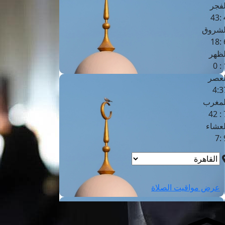
لفجر
4
لشروق
6
لظهر
1
لعصر
4:3
لمغرب
7 
لعشاء
9
عرض مواقيت الصلاة