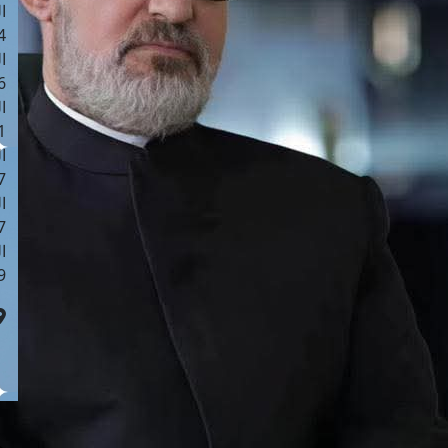
ا
 :43
ا
 :18
ا
 : 0
ا
7
ا
: 42
ا
 :7