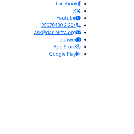
Facebook
X
Youtube
+20 2 25970400
ask@dar-alifta.org
huawei
App Store
Google Play