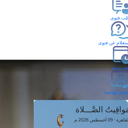
ب فتوى
تعلام عن فتوى
ز موعد
فتوى الهاتفية
َواقِيتُ الصَّـــلاة
اهرة · 09 أغسطس 2026 م