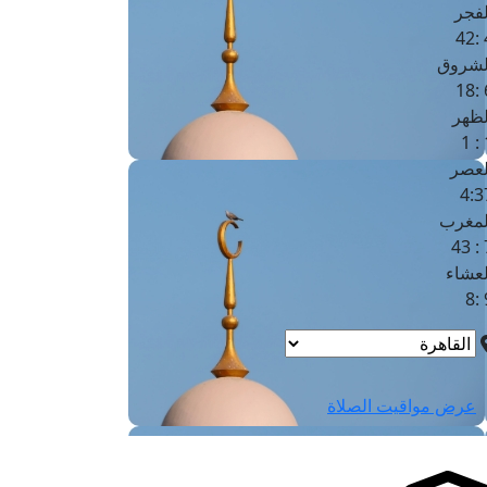
لفجر
4
لشروق
6
لظهر
1
لعصر
4:3
لمغرب
7 
لعشاء
9
عرض مواقيت الصلاة