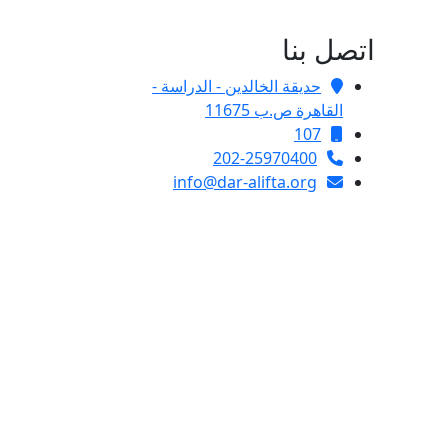
اتصل بنا
حديقة الخالدين - الدراسة -
القاهرة ص.ب 11675
107
202-25970400
info@dar-alifta.org