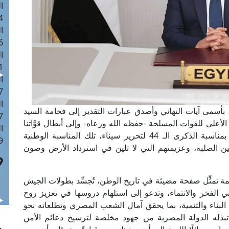
ا
 :42
ا
 :18
ا
 : 1
ا
7
ا
، بأسمى آيات التهاني وأصدق عبارات التقدير إلى فخامة السيد
: 43
لأعلى للقوات المسلحة -حفظه الله ورعاه- وإلى أبطال قوَّاتنا
ا
المسلحة البواسل، وإلى الشعب المصري العظيم؛ بمناسبة الذكرى الـ 44 لتحرير سيناء، تلك المناسبة الوطنية
 :8
يين الصلبة، وعزيمتهم التي لا تلين في استرداد الأرض وصون
مة تمثِّل صفحة مضيئة في تاريخ الوطن، تُجسِّد بطولات الجيش
 الفخر والانتماء، وتدعو إلى استلهام دروسها في تعزيز روح
لبناء والتنمية، بما يحقق آمال الشعب المصري وتطلعاته نحو
ما تبذله الدولة المصرية من جهود مخلصة لترسيخ دعائم الأمن