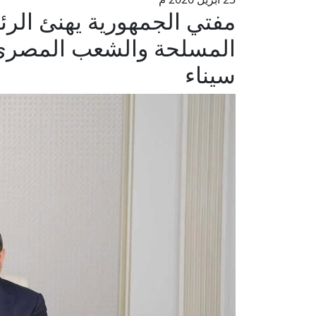
مفتي الجمهورية يهنئ الر
سيناء