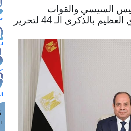
ئيس السيسي والقوات
المسلحة والشعب المصري العظيم بالذكرى الـ 44 لتحرير
طل
اس
حج
ال
م
الق