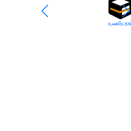
لحج والعمرة
رمضان