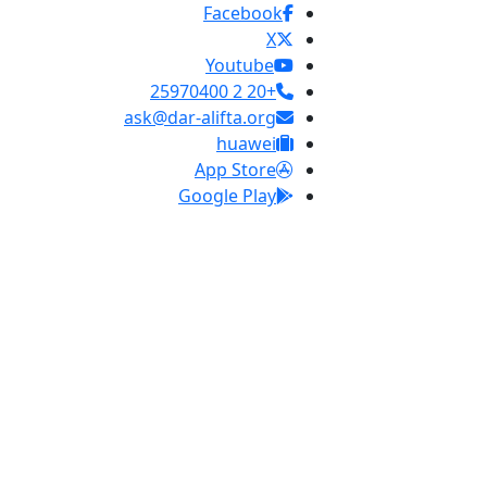
Facebook
X
Youtube
+20 2 25970400
ask@dar-alifta.org
huawei
App Store
Google Play