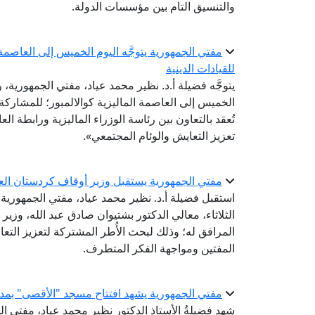
والتنسيق التام بين مؤسسات الدولة.
مفتي الجمهورية يتوجَّه اليوم الخميس إلى العاصمة ا
للقيادات الدينية
يتوجَّه فضيلة أ.د. نظير محمد عياد، مفتي الجمهورية، ر
تُعقد بالتعاون بين رئاسة الوزراء الماليزية ورابطة ال
تعزيز التعايش والوئام المجتمعي».
مفتي الجمهورية يستقبل وزير أوقاف كردستان الع
استقبل فضيلة أ.د. نظير محمد عياد، مفتي الجمهورية، ر
الثلاثاء، معالي الدكتور بشتيوان صادق عبد الله، وزير
المرافق له؛ وذلك لبحث الأُطر المشتركة لتعزيز التعا
المفتين ومواجهة الفكر المتطرف.
مفتي الجمهورية يشهد افتتاح مسجد "الأقصى" بمدين
شهد فضيلةُ الأستاذِ الدكتورِ نظير محمد عياد، مفتي ال