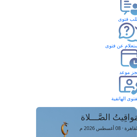
ب فتوى
تعلام عن فتوى
ز موعد
فتوى الهاتفية
َواقِيتُ الصَّـــلاة
اهرة · 08 أغسطس 2026 م