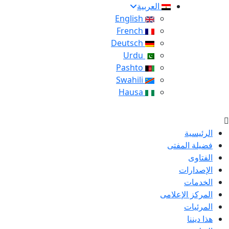
العربية
English
French
Deutsch
Urdu
Pashto
Swahili
Hausa
الرئيسية
فضيلة المفتى
الفتاوى
الإصدارات
الخدمات
المركز الإعلامى
المرئيات
هذا ديننا