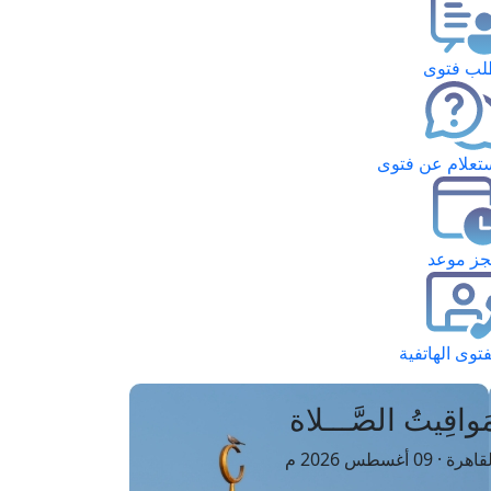
ب فتوى
تعلام عن فتوى
ز موعد
فتوى الهاتفية
َواقِيتُ الصَّـــلاة
اهرة · 09 أغسطس 2026 م