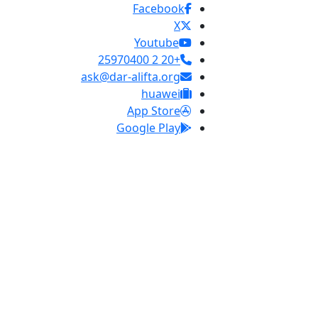
Facebook
X
Youtube
+20 2 25970400
ask@dar-alifta.org
huawei
App Store
Google Play