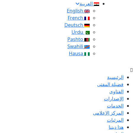
العربية
English
French
Deutsch
Urdu
Pashto
Swahili
Hausa
الرئيسية
فضيلة المفتى
الفتاوى
الإصدارات
الخدمات
المركز الإعلامى
المرئيات
هذا ديننا