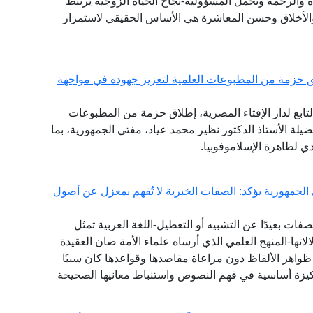
والرحمة وتحمل المسؤولية-نجاح الحياة الزوجية يرتبط
 والأخلاق وحسن المعاشرة هي الأساس الحقيقي لاستمرار
 حزمة من المطبوعات العلمية لتعزيز جهوده في مواجهة
تابع لدار الإفتاء المصرية، إطلاق حزمة من المطبوعات
ضيلة الأستاذ الدكتور نظير محمد عياد، مفتي الجمهورية، بما
 لظاهرة الإسلاموفوبيا.
 الجمهورية يؤكد: الصفات الخبرية لا تُفهم بمعزل عن أصول
ات بعيدًا عن التشبيه أو التعطيل-اللغة العربية تمثل
تها-المنهج العلمي الذي أرساه علماء الأمة صان العقيدة
واهر الألفاظ دون مراعاة مقاصدها وقواعدها كان سببًا
يزة أساسية في فهم النصوص واستنباط معانيها الصحيحة