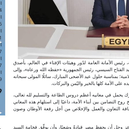
ا
 :43
ا
 :18
ا
 : 0
ا
7
ا
، رئيس الأمانة العامة لدُور وهيئات الإفتاء في العالم، بأصدق
: 42
بد الفتاح السيسي، رئيس الجمهورية «حفظه الله ورعاه»، وإلى
ا
لامية؛ بمناسبة حلول عيد الأضحى المبارك، سائلًا المولى سبحانه
 :7
ده على الأمة كلها بالخير واليُمن والبركات.
رك يحمل في معانيه أعظم دروس الطاعة والتسليم لله تعالى،
ِخ روح التضامن بين أبناء الأمة، داعيًا إلى استلهام هذه المعاني
ثقافة التعاون والعمل والإخلاص من أجل رفعة الأوطان وصون
 عز وجل أن يحفظ مصر قيادةً وشعبًا، وأن يوفِّق فخامة السيد