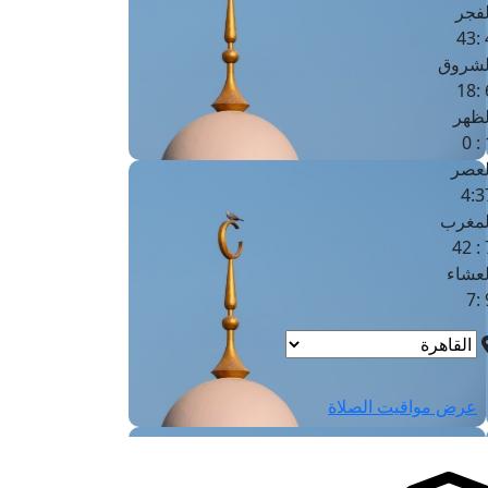
لفجر
4
لشروق
6
لظهر
1
لعصر
4:3
لمغرب
7 
لعشاء
9
عرض مواقيت الصلاة