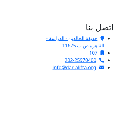
اتصل بنا
حديقة الخالدين - الدراسة -
القاهرة ص.ب 11675
107
202-25970400
info@dar-alifta.org