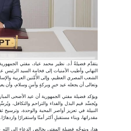
يتقدَّم فضيلةُ أ.د. نظير محمد عياد، مفتي الجمهورية
التهاني وأطيب الأمنيات إلى فخامة السيد الرئيس ع
الشعب المصري العظيم، وإلى الأُمَّتين العربية والإس
وتعالى أن يجعله عيد خيرٍ وبركةٍ وأمنٍ وسلام، وأن يعي
ويؤكد فضيلة مفتي الجمهورية أن عيد الأضحى المبا
ويُجسِّد قيم البذل والفداء والتراحم والتكافل، ويُرسّ
النبيلة في تعزيز أواصر المحبة والوحدة، وترسيخ 
مقدراتها، وبناء مستقبلٍ أكثر أمنًا واستقرارًا وازدهارًا.
هذا، ويتوجَّه فضيلة المفتي بخالص الدعاء إلى الله