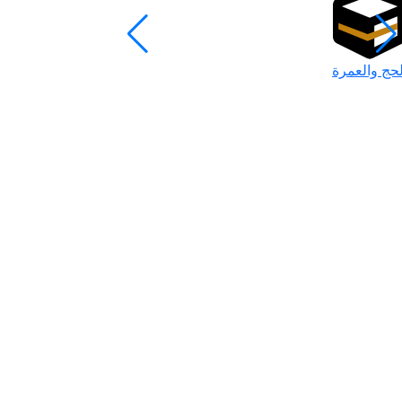
لحج والعمرة
رمضان