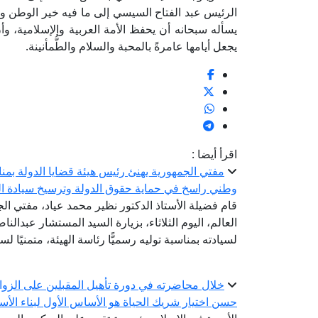
الرئيس عبد الفتاح السيسي إلى ما فيه خير الوطن وتقد
يسأله سبحانه أن يحفظ الأمة العربية والإسلامية، وأن
يجعل أيامها عامرةً بالمحبة والسلام والطُّمأنينة.
اقرأ أيضا :
مفتي الجمهورية يهنئ رئيس هيئة قضايا الدولة بمناسب
وطني راسخ في حماية حقوق الدولة وترسيخ سيادة ال
قام فضيلة الأستاذ الدكتور نظير محمد عياد، مفتي الج
العالم، اليوم الثلاثاء، بزيارة السيد المستشار عبدالن
لسيادته بمناسبة توليه رسميًّا رئاسة الهيئة، متمنيًا ل
خلال محاضرته في دورة تأهيل المقبلين على الزواج.
حسن اختيار شريك الحياة هو الأساس الأول لبناء الأ