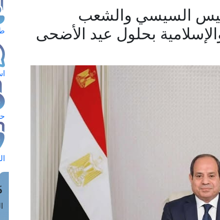
رئيس السيسي والشعب
 والإسلامية بحلول عيد الأضحى
طل
اس
حج
ال
م
الق