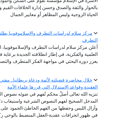
الأسرة في الإسلام مؤسسة تقوم على السكن والمودة 
بالحوار والثقة والصدق وحسن إدارة الخلافات-القيم
الحياة الزوجية وليس المظاهر أو معايير الجمال
مركز سلام لدراسات التطرف والإسلاموفوبيا يطلق
التطرف
أعلن مركز سلام لدراسات التطرف والإسلاموفوبيا، ال
العلمية والفكرية، في إطار انطلاقته الجديدة برعاية ف
يعزز دوره البحثي في مواجهة الفكر المتطرف والتصدي
خلال محاضرة فضيلته لأئمة ودعاة بريطانيا.. مفتي
العقيدة وقواعد الاستدلال التي قررها علماء الأمة
تنزيه الله تعالى أصلٌ محكم تُفهم في ضوئه نصوص الصف
المدخل الصحيح لفهم النصوص الشرعية واستيعاب دلالا
وأزال اللبس وحفظها من الفهم الخاطئ-الجمود على ظ
في ظهور انحرافات عقدية-العقل المنضبط بالوحي رك