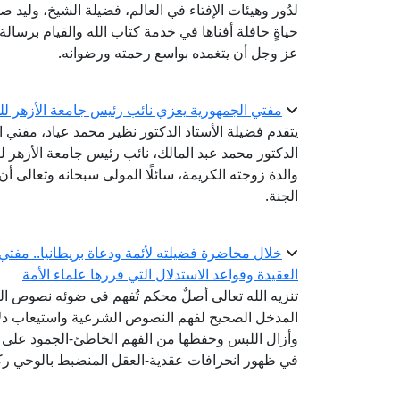
لدُور وهيئات الإفتاء في العالم، فضيلة الشيخ، وليد ص
حياةٍ حافلة أفناها في خدمة كتاب الله والقيام برسالة
عز وجل أن يتغمده بواسع رحمته ورضوانه.
مفتي الجمهورية يعزي نائب رئيس جامعة الأزهر للو
يتقدم فضيلة الأستاذ الدكتور نظير محمد عياد، مفتي 
الدكتور محمد عبد المالك، نائب رئيس جامعة الأزهر لفر
والدة زوجته الكريمة، سائلًا المولى سبحانه وتعالى 
الجنة.
خلال محاضرة فضيلته لأئمة ودعاة بريطانيا.. مفتي
العقيدة وقواعد الاستدلال التي قررها علماء الأمة
تنزيه الله تعالى أصلٌ محكم تُفهم في ضوئه نصوص الصف
المدخل الصحيح لفهم النصوص الشرعية واستيعاب دلالا
وأزال اللبس وحفظها من الفهم الخاطئ-الجمود على ظ
في ظهور انحرافات عقدية-العقل المنضبط بالوحي رك