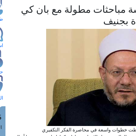
ة مباحثات مطولة مع بان كي
ة بجنيف
طل
اس
حج
ال
م
الق
 خطت خطوات واسعة في محاصرة الفكر التكفيري