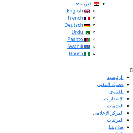
العربية
English
French
Deutsch
Urdu
Pashto
Swahili
Hausa
الرئيسية
فضيلة المفتى
الفتاوى
الإصدارات
الخدمات
المركز الإعلامى
المرئيات
هذا ديننا