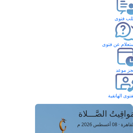
ب فتوى
تعلام عن فتوى
ز موعد
فتوى الهاتفية
َواقِيتُ الصَّـــلاة
اهرة · 08 أغسطس 2026 م