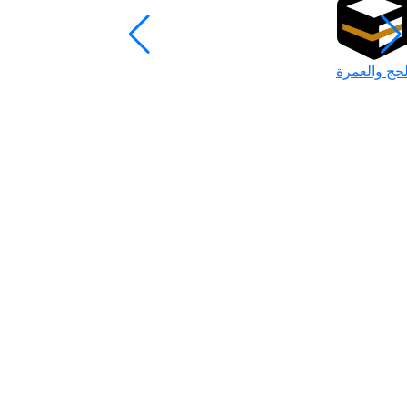
لحج والعمرة
رمضان