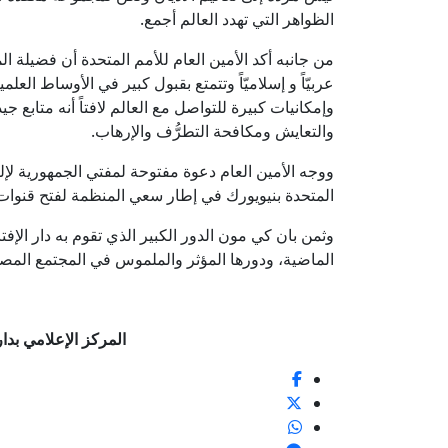
الظواهر التي تهدد العالم أجمع.
من جانبه أكد الأمين العام للأمم المتحدة أن فضيلة المف
عربيّاً و إسلاميّاً وتتمتع بقبول كبير في الأوساط الع
وإمكانيات كبيرة للتواصل مع العالم لافتاً أنه متابع ج
والتعايش ومكافحة التطرُّف والإرهاب.
ووجه الأمين العام دعوة مفتوحة لمفتي الجمهورية لإ
المتحدة بنيويورك في إطار سعي المنظمة لفتح قنوات م
وثمن بان كي مون الدور الكبير الذي تقوم به دار الإف
الماضية، ودورها المؤثر والملموس في المجتمع المصر
المركز الإعلامي بدار الإف