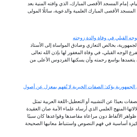
يام، إمام المسجد الأقصى المبارك، الذي وافته المنية بعد
 المسجد الأقصى المبارك العلمية والدعوية، سائلًا المولى
جه القبلي في وفاة والدة زوجته
الجمهورية، بخالص التعازي وصادق المواساة إلى الأستاذ
ع الوجه القبلي، في وفاة المغفور لها بإذن الله تعالى
أن يتغمدها بواسع رحمته وأن يسكنها الفردوس الأعلى من
 الجمهورية يؤكد: الصفات الخبرية لا تُفهم بمعزل عن أصول
ات بعيدًا عن التشبيه أو التعطيل-اللغة العربية تمثل
تها-المنهج العلمي الذي أرساه علماء الأمة صان العقيدة
واهر الألفاظ دون مراعاة مقاصدها وقواعدها كان سببًا
يزة أساسية في فهم النصوص واستنباط معانيها الصحيحة