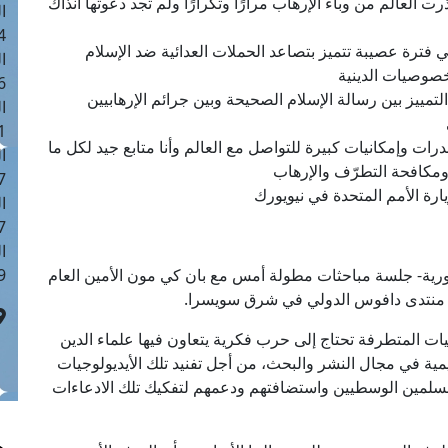
 العالم من وباء الإرهاب مرارًا وتكرارًا ولم تجد دعوتها آنذاك
ا
 :42
ي فترة عصيبة تتميز بتصاعد الحملات العدائية ضد الإسلام
ا
خصوصيات الدينية
 :18
التمييز بين رسالة الإسلام الصحيحة وبين جرائم الإرهابيين
ا
 : 1
درات وإمكانيات كبيرة للتواصل مع العالم وأنا متابع جيد لكل ما
ا
 ومكافحة التطرّف والإرهاب
7
رة الأمم المتحدة في نيويورك
ا
: 43
ا
ورية- جلسة مباحثات مطولة أمس مع بان كي مون الأمين العام
 :8
 منتدى دافوس الدولي في شرق سويسرا.
يات المتطرفة تحتاج إلى حرب فكرية يتعاون فيها علماء الدين
يمية في مجال النشر والبحث، من أجل تفنيد تلك الأيديولوجيات
لمسلمين الوسطيين واستضافتهم ودعمهم لتفكيك تلك الادعاءات