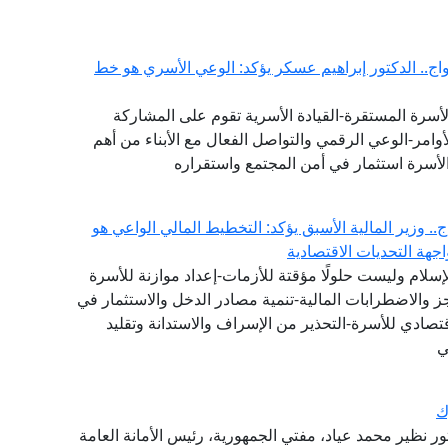
ج.. الدكتور إبراهيم عسكر يؤكد: الوعي الأسري هو خط
لأسرة المستقرة-القيادة الأسرية تقوم على المشاركة
وامر-الوعي الرقمي والتواصل الفعال مع الأبناء من أهم
لأسرة استثمار في أمن المجتمع واستقراره
. وزير المالية الأسبق يؤكد: التخطيط المالي الواعي هو
هة التحديات الاقتصادية
لإسلام وليست حلولًا مؤقتة للأزمات-إعداد موازنة للأسرة
عجز والاضطرابات المالية-تنمية مصادر الدخل والاستثمار في
تصادي للأسرة-التحذير من الإسراف والاستدانة وتقليد
ي
ك
تور نظير محمد عياد، مفتي الجمهورية، رئيس الأمانة العامة