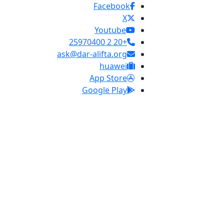
Facebook
X
Youtube
+20 2 25970400
ask@dar-alifta.org
huawei
App Store
Google Play