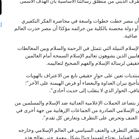
تطرف الديني من منطلق رسالتنا الأساسية بأن الهدف الأسمى
ن أن مصر خطت خطوات واسعة في محاصرة الفكر التكفيري
ا
 أو دولة محصنة بالكلية من جرائمه مؤكدًا أن مصر حذرت العالم
ا صاغية.
إسلام النبيلة التي تتمثل في الرحمة والسلام وبين المغالطات
يين الذين يشوهون تعاليم الإسلام السمحة أمام العالمين
حقيقي لرسالة الإسلام والفهم الصحيح لتعاليمه.
تديات تعين على حوارٍ حقيقي نابع من الاعتراف بالهويات
يج نيران العداوة والبغضاء أو فرض الهيمنة على الآخر"؛
ثقافي، الحوار الذي لا ينقلب إلى حديث أحادي".
 بتصاعد الحملات الإعلامية العدائية ضد الإسلام والمسلمين من
ين الإسلامي الصادرة من الجماعات الإرهابية من جهة أخرى في
نى العنف وتحرض على التطرف وتعارض كل تقدم".
مظاهر التطرف والعنف السياسي في العالم الإسلامي وخارجه
ن العوامل نحتاج لفهمها جيدًا بشكل معمق حتى نعالج هذه