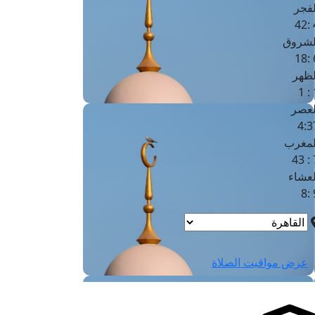
لفجر
4
لشروق
6
لظهر
1
لعصر
4:3
لمغرب
7 
لعشاء
9
عرض مواقيت الصلاة