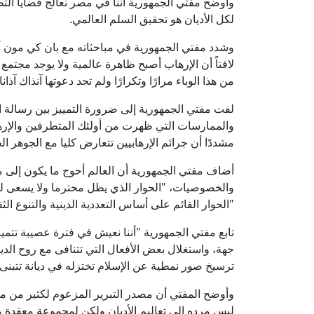
وأوضح مفتي الجمهورية أننا في مصر نعالج قضايا ال
لكل الأديان هو تحقيق السلم العالمي.
وشدد مفتي الجمهورية في مباحثاته مع بان كي مو
لافتاً أن الإرهاب أصبح ظاهرة عالمية ولا يوجد مجتمع
من هذا الوباء مرارًا وتكرارًا ولم تجد دعوتها آنذاك آذان
لفت مفتي الجمهورية إلى ضرورة التمييز بين رسالة ال
والممارسات التي ظهرت من أولئك المتطرفين والإرهاب
مشددًا أن جرائم الإرهابيين تتعارض كليا مع الجوهر ال
أضاف مفتي الجمهورية أن العالم أحوج ما يكون إلى من
والخصوصيات، "الحوار الذي يظل محترما ولا يسعى لتأج
"الحوار القائم على أساس التعددية الدينية والتنوع ال
تابع مفتي الجمهورية "أننا نعيش في فترة عصيبة تتميز
جهة، واستغلال بعض الأفعال التي تتنافى مع روح الد
ترسيخ صور نمطية عن الإسلام تختزله في ديانة تتب
وأوضح المفتي أن مصدر التبرير المزعوم لكثير من 
ليس مرده إلى تعاليم الأديان ولكن لمجموعة معقدة م