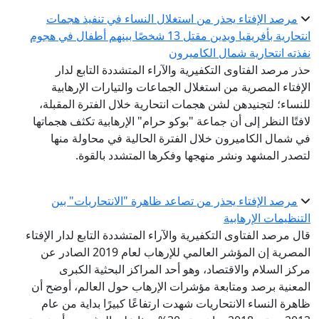
مرصد الإفتاء يحذر من استغلال النساء في تنفيذ هجمات
انتحارية بأفريقيا ويدين مقتل 13 شخصًا بينهم أطفال في هجوم
نفذته انتحارية شمال الكاميرون
حذر مرصد الفتاوى التكفيرية والآراء المتشددة التابع لدار
الإفتاء المصرية من استغلال الجماعات والتيارات الإرهابية
للنساء؛ لتجنيدهن لشن هجمات انتحارية خلال الفترة المقبلة،
لافتًا النظر إلى أن جماعة "بوكو حرام" الإرهابية تكثف هجماتها
في شمال الكاميرون خلال الفترة الحالية في محاولة منها
لتصدر المشهد ونشر منهجها وفكرها المتشدد بالقوة.
مرصد الإفتاء يحذر من تصاعد ظاهرة "الانتحاريات" بين
التنظيمات الإرهابية
قال مرصد الفتاوى التكفيرية والآراء المتشددة التابع لدار الإفتاء
المصرية إن المؤشر العالمي للإرهاب لعام 2019 الصادر عن
مركز السلام والاقتصاد، وهو أحد المراكز البحثية الكبرى
المعنية برصد ومتابعة مؤشرات الإرهاب حول العالم، أوضح أن
ظاهرة النساء الانتحاريات شهدت ارتفاعًا كبيرًا بداية من عام