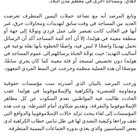
لاهاي، ومساجد أخرى في معظم مدن البلاد.
وتابع المرصد أنه مع تصاعد حملات اليمين المتطرف تعرضت
العديد من المساجد في وقت سابق لتهديدات ومحاولات حرق، غير
أنها في الغالب كانت تقتصر على عمل فردي وتوجَّهُ إلى جهة أو
منطقة معينة في هولندا، إلا أن أحد أئمة المساجد أكد أن الرسائل
تحمل تهديدًا واضحًا لا لبس فيه، واصفًا الخطوة بأنها نقلة نوعية في
أساليب التهديد؛ حيث توجَّهَ الجناة برسائلهم إلى عموم المساجد في
هولندا دون تخصيص لمسجد أو فئة معينة كما كان يجري سابقًا،
موضحًا أن هذه العملية منظمة وخرجت عن النمط الفردي المعهود.
ورحب المرصد بالبيان الذي أصدرته ست مؤسسات حقوقية
ومقاومة للعنصرية والكراهية والإسلاموفوبيا في هولندا عقب
الحادث طالبت فيه المواطنين بعدم السكوت عن كل مظاهر
الإسلاموفوبيا والتفرقة، وتقديم شكاوى أمام الشرطة، ودعت هذه
المؤسسات إلى لقاء يبحث تزايد حالات الإسلاموفوبيا والدوافع التي
تقف وراءها وكيفية التصدي لها في ظل تنامي خطاب الكراهية لدى
بعض السياسيين والذي يغذي بدوره الجماعات اليمينية المتطرفة.