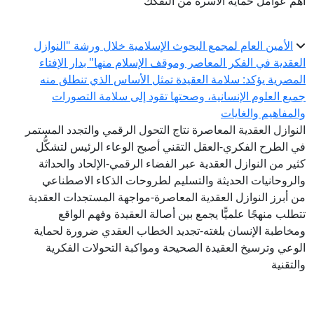
أهم عوامل حماية الأسرة من التفكك
الأمين العام لمجمع البحوث الإسلامية خلال ورشة "النوازل
العقدية في الفكر المعاصر وموقف الإسلام منها" بدار الإفتاء
المصرية يؤكد: سلامة العقيدة تمثل الأساس الذي تنطلق منه
جميع العلوم الإنسانية، وصحتها تقود إلى سلامة التصورات
والمفاهيم والغايات
النوازل العقدية المعاصرة نتاج التحول الرقمي والتجدد المستمر
في الطرح الفكري-العقل التقني أصبح الوعاء الرئيس لتشكُّل
كثير من النوازل العقدية عبر الفضاء الرقمي-الإلحاد والحداثة
والروحانيات الحديثة والتسليم لطروحات الذكاء الاصطناعي
من أبرز النوازل العقدية المعاصرة-مواجهة المستجدات العقدية
تتطلب منهجًا علميًّا يجمع بين أصالة العقيدة وفهم الواقع
ومخاطبة الإنسان بلغته-تجديد الخطاب العقدي ضرورة لحماية
الوعي وترسيخ العقيدة الصحيحة ومواكبة التحولات الفكرية
والتقنية