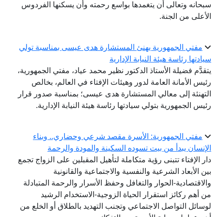
سبحانه وتعالى أن يتغمدها بواسع رحمته وأن يسكنها الفردوس
الأعلى من الجنة.
مفتي الجمهورية يهنئ المستشارة هدى عيسى بمناسبة تولي
سيادتها رئاسة هيئة النيابة الإدارية
يتقدَّم فضيلة الأستاذ الدكتور نظير محمد عياد، مفتي الجمهورية،
رئيس الأمانة العامة لدور وهيئات الإفتاء في العالم، بخالص
التهنئة إلى معالي المستشارة هدى عيسى؛ بمناسبة صدور قرار
رئيس الجمهورية بتولي سيادتها رئاسة هيئة النيابة الإدارية.
مفتي الجمهورية: الأسرة مقصد شرعي وحضاري.. وبناء
الإنسان يبدأ من بيت تسوده السكينة والمودة والرحمة
دار الإفتاء تتبنى رؤية متكاملة لتأهيل المقبلين على الزواج تجمع
بين الأبعاد الشرعية والنفسية والاجتماعية والقانونية
والاقتصادية-الحوار والتغافل وحفظ الأسرار والرحمة المتبادلة
من أهم ركائز استقرار الحياة الزوجية-الاستخدام الرشيد
لوسائل التواصل الاجتماعي وتجنب التهديد بالطلاق أو الخلع من