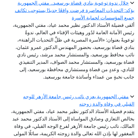
خلال ندوة توعوية بنادي قضاة بورسعيد.. مفتي الجمهورية
يؤكد: التحديات المعاصرة فرضت واقعًا جديدًا يستوجب تكاتف
جميع المؤسسات لحماية الأسرة
ألقى فضيلة الأستاذ الدكتور نظير محمد عياد، مفتي الجمهورية،
رئيس الأمانة العامة لدُور وهيئات الإفتاء في العالم، ندوةً
توعويةً بعنوان: «الأسرة المصرية في ظلِّ التحديات الراهنة»،
بنادي قضاة بورسعيد، بحضور المهندس الدكتور عمرو عثمان،
نائب محافظ بورسعيد، والمستشار محمد مرشد، رئيس نادي
قضاة بورسعيد، والمستشار محمد الصواف، المدير التنفيذي
للنادي، وعددٍ من قضاة ومستشاري محافظة بورسعيد، إلى
جانب نخبةٍ من عمداء وأساتذة جامعة بورسعيد.
مفتي الجمهورية يعزي نائب رئيس جامعة الأزهر للوجه
القبلي في وفاة والدة زوجته
يتقدم فضيلة الأستاذ الدكتور نظير محمد عياد، مفتي الجمهورية،
بخالص التعازي وصادق المواساة إلى الأستاذ الدكتور محمد عبد
المالك، نائب رئيس جامعة الأزهر لفرع الوجه القبلي، في وفاة
المغفور لها بإذن الله تعالى والدة زوجته الكريمة، سائلًا المولى