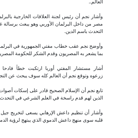
العالم..
وأشار نجم أن رئيس لجنة العلاقات الخارجية بالبرل
مصر من داخل البرلمان الأوربي وهو يبعث برسالة غا
التحدث باسم الدين.
وأوضح نجم عقب خطاب مفتي الجمهورية في البرلمان ا
بما يشعر به المصريون وقدم الشكر للحكومة المصرية
أشار مستشار المفتي أوربا ارتكبت خطأ فادحا 
زرعوه وتوقع نجم أن العالم كله سوف يبحث عن التج
تابع نجم أن الإسلام الصحيح قادر على إسكات أصوات ا
الذين لهم قدم راسخة في العلم الشرعي في التحدث ب
وأشار أن تنظيم داعش الإرهابي يسعى لتخريج جيل جد
قلبه سوى منهج داعش الدموي الذي يبتهج لرؤية الدما