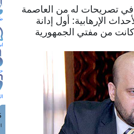
في تصريحات له من العاصمة
داث الإرهابية: أول إدانة
طل
 كانت من مفتي الجمهورية
اس
حج
ال
م
الق