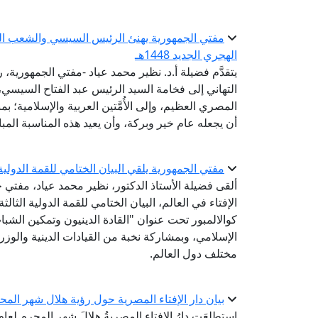
مفتي الجمهورية يهنئ الرئيس السيسي والشعب المصر
الهجري الجديد 1448هـ
يتقدَّم فضيلة أ.د. نظير محمد عياد -مفتي الجمهورية، ر
التهاني إلى فخامة السيد الرئيس عبد الفتاح السيس
أن يجعله عام خير وبركة، وأن يعيد هذه المناسبة المبا
مفتي الجمهورية يلقي البيان الختامي للقمة الدولية الثالثة للقيادات الدينية
ألقى فضيلة الأستاذ الدكتور، نظير محمد عياد، مفتي ج
كوالالمبور تحت عنوان "القادة الدينيون وتمكين الشباب
الإسلامي، وبمشاركة نخبة من القيادات الدينية والوزر
مختلف دول العالم.
بيان دار الإفتاء المصرية حول رؤية هلال شهر المحرم لع
استطلعَت دارُ الإفتاءِ المصريةُ هلالَ شهرِ المحرم لعا