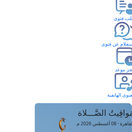
ب فتوى
تعلام عن فتوى
ز موعد
فتوى الهاتفية
َواقِيتُ الصَّـــلاة
اهرة · 08 أغسطس 2026 م