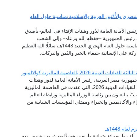
ي والأُمَّتين العربية والإسلامية بمناسبة حلول العام
ئيس الأمانة العامة لدُور وهيئات الإفتاء في العالم- بأصدق
ي، رئيس الجمهورية –حفظه الله ورعاه– وإلى الشعب
المصري العظيم، وإلى الأُمَّتين العربية والإسلامية؛ بمناسبة حلول العام الهجري الجديد 1448هـ، سائلًا الله العظيم
ركة على الإنسانية جمعاء بالخير واليُمن والبركات.
 2026 بالعاصمة الماليزية كوالالمبور
مهورية مصر العربية، رئيس الأمانة العامة لدور وهيئات
الإفتاء في العالم، البيان الختامي للقمة الدولية الثالثة للقيادات الدينية 2026، التي عقدت في العاصمة الماليزية
"، بالتعاون بين رئاسة الوزراء الماليزية ورابطة العالم
اء والأكاديميين والخبراء وممثلي المؤسسات الشبابية من
ام 1448هـ
م ألفٍ وأربعمائةٍ وثمانية وأربعين هجريًّا بعد غروب شمس يوم