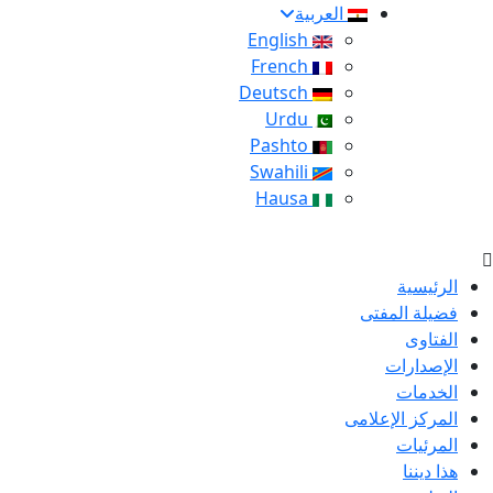
العربية
English
French
Deutsch
Urdu
Pashto
Swahili
Hausa
الرئيسية
فضيلة المفتى
الفتاوى
الإصدارات
الخدمات
المركز الإعلامى
المرئيات
هذا ديننا