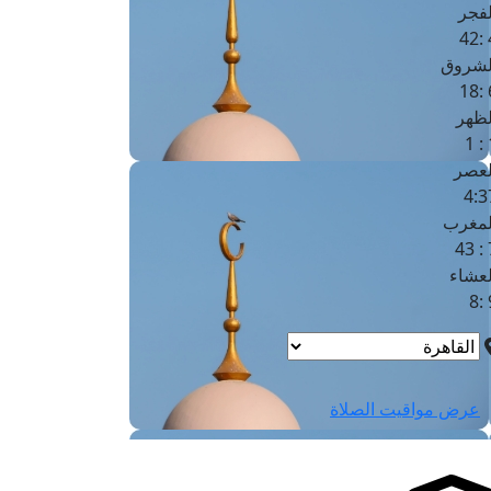
لفجر
4
لشروق
6
لظهر
1
لعصر
4:3
لمغرب
7 
لعشاء
9
عرض مواقيت الصلاة