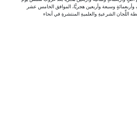
وأربعمائةٍ وسبعة وأربعين هجريًّا، الموافق الخامس عشر
 اللِّجان الشرعيةِ والعلميةِ المنتشرةِ في أنحاء