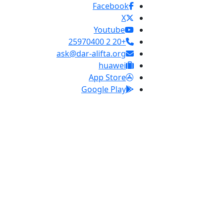
Facebook
X
Youtube
+20 2 25970400
ask@dar-alifta.org
huawei
App Store
Google Play