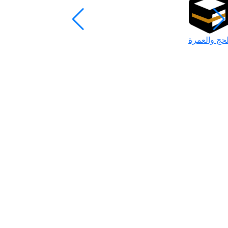
لحج والعمرة
رمضان