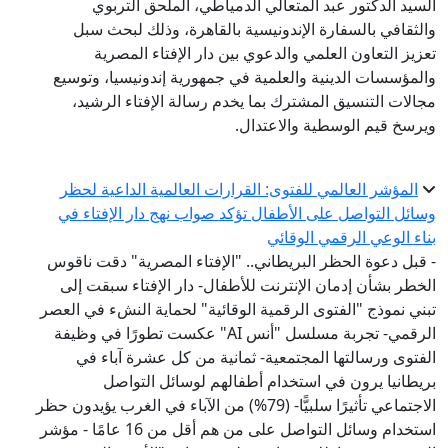
السيد الدكتور عبد المتعالي الدمياطي، الملحق التربوي
والثقافي بالسفارة الإندونيسية بالقاهرة، وذلك لبحث سبل
تعزيز التعاون العلمي والدعوي بين دار الإفتاء المصرية
والمؤسسات الدينية والعلمية في جمهورية إندونيسيا، وتوسيع
مجالات التنسيق المشترك بما يخدم رسالة الإفتاء الرشيد،
ويرسخ قيم الوسطية والاعتدال.
المؤشر العالمي للفتوى: القرارات العالمية الداعية لحظر
وسائل التواصل على الأطفال تؤكد صواب نهج دار الإفتاء في
بناء الوعي الرقمي الوقائي
- قبل دعوة الحظر البريطاني.. "الإفتاء المصرية" دقت ناقوس
الخطر بشأن إدمان الإنترنت للأطفال- دار الإفتاء سبقت إلى
تبني نموذج "الفتوى الرقمية الوقائية" لحماية النشء في العصر
الرقمي- تجربة مسلسل "أنس AI" عكست تطورًا في وظيفة
الفتوى ورسالتها المجتمعية- ثمانية من كل عشرة آباء في
بريطانيا يرون في استخدام أطفالهم لوسائل التواصل
الاجتماعي تأثيرًا سلبيًّا- (79%) من الآباء في الغرب يؤيدون حظر
استخدام وسائل التواصل على من هم أقل من 16 عامًا - مؤشر