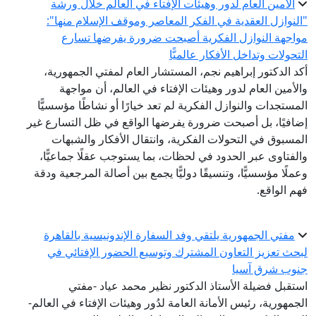
الأمين العام لدور وهيئات الإفتاء في العالم خلال ورشة
"النوازل العقدية في الفكر المعاصر وموقف الإسلام منها":
مواجهة النوازل الفكرية أصبحت ضرورة يفرضها تسارع
التحولات وتداخل الأفكار عالميًّا
أكد الدكتور إبراهيم نجم، المستشار العام لمفتي الجمهورية،
والأمين العام لدور وهيئات الإفتاء في العالم، أن مواجهة
المستجدات والنوازل الفكرية لم تعد خيارًا أو نشاطًا مؤسسيًّا
إضافيًا، بل أصبحت ضرورة يفرضها الواقع في ظل التسارع غير
المسبوق في التحولات الفكرية، وانتقال الأفكار والشبهات
والفتاوى عبر الحدود في لحظات، بما يستوجب عقلًا جماعيًّا،
وعملًا مؤسسيًّا، وتنسيقًا دوليًّا يجمع بين أصالة المرجعية ودقة
فهم الواقع.
مفتي الجمهورية يلتقي وفد السفارة الإندونيسية بالقاهرة
لبحث تعزيز التعاون المشترك وتوسيع الحضور الإفتائي في
جنوب شرق آسيا
استقبل فضيلة الأستاذ الدكتور نظير محمد عياد -مفتي
الجمهورية، رئيس الأمانة العامة لدُور وهيئات الإفتاء في العالم-