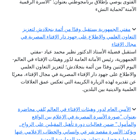
الفتوى يوصي بإطلاق برنامجوطني بعنوان: "الأسرة الرقمية
الآمنة"لحماية النشء
مفتي الجمهورية يستقبل وفدًا من أئمة بنجلادش لتعزيز
التعاون العلمي والاطلاع على جهود دار الإفتاء المصرية في
مجال الإفتاء
استقبل فضيلة الأستاذ الدكتور نظير محمد عياد -مفتي
الجمهورية، رئيس الأمانة العامة لدُور وهيئات الإفتاء في العالم-
اليوم الإثنين وفدًا من أئمة بنجلادش؛ لتعزيز التعاون العلمي
والاطلاع على جهود دار الإفتاء المصرية في مجال الإفتاء، معربًا
عن تقديره لهذه الزيارة الكريمة التي تعكس عمق العلاقات
العلمية والدينية بين البلدين.
الأمين العام لدور وهيئات الإفتاء في العالم يُلقي محاضرة
بعنوان "صورة الأسرة المصرية في الإعلام بين الواقع
والمأمول" ضمن فعاليات دورة تأهيل المقبلين على الزواج..
ويؤكد: الأسرة مقصد شرعي وإنساني والخطاب الإعلامي عنها
مسؤولية حضارية تتجاوز حدود الممارسة المهنية