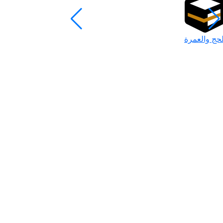
لحج والعمرة
رمضان