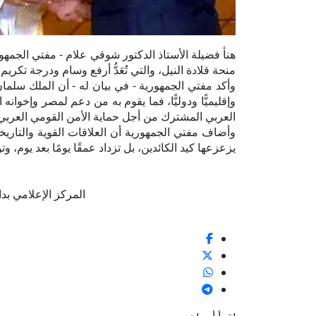
هنأ فضيلة الأستاذ الدكتور شوقي علام - مفتي الجمهو
منحة قلادة النيل، والتي تُعَدُّ أرفع وسام ودرجة تكري
وأكد مفتي الجمهورية - في بيان له - أن الملك سلمان 
وإقليميًّا ودوليًّا، فما يقوم به من دعم لمصر وإخوا
العربي المشترك من أجل حماية الأمن القومي العربي
وأضاف مفتي الجمهورية أن العلاقات القوية والتاريخي
يزعزعها كيد الكائدين، بل تزداد عمقًا يومًا بعد يوم، وت
المركز الإعلامي بدار الإ