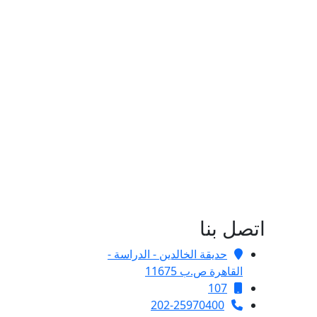
اتصل بنا
حديقة الخالدين - الدراسة -
القاهرة ص.ب 11675
107
202-25970400