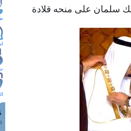
لك سلمان على منحه قلادة
طل
اس
حج
ال
م
الق