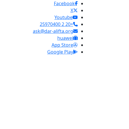
Facebook
X
Youtube
+20 2 25970400
ask@dar-alifta.org
huawei
App Store
Google Play