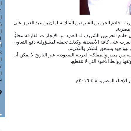
ا
 :40
ا
رية - خادم الحرمين الشريفين الملك سلمان بن عبد العزيز على
 :17
م مصرية.
ا
خادم الحرمين الشريف له العديد من الإنجازات الفارقة محليًّا
 : 1
نه العرب على كافة الأصعدة، وكذلك تحمله لمسؤولية دفع التعاون
ا
 لهو جهد يستحق الشكر والتكريم.
8
ة بين مصر والمملكة العربية السعودية عبر التاريخ لا يمكن أن
ا
وثقها روابط الأخوة التي لا تنقطع.
: 45
ا
فتاء المصرية ٨-٤-٢٠١٦م
 :10