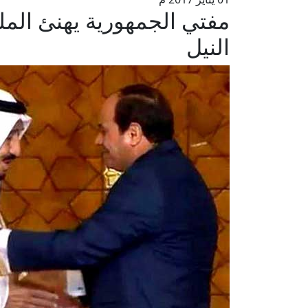
مفتي الجمهورية يهنئ الم
النيل