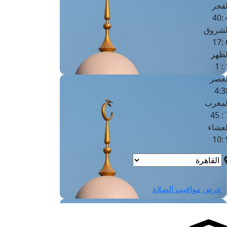
لفجر
4
لشروق
6
لظهر
1
لعصر
4:3
لمغرب
7 
لعشاء
9
عرض مواقيت الصلاة