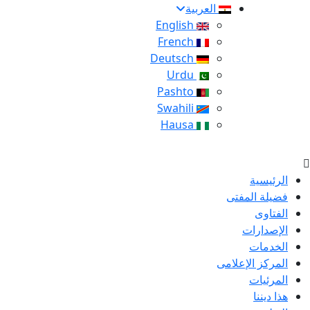
العربية
English
French
Deutsch
Urdu
Pashto
Swahili
Hausa
الرئيسية
فضيلة المفتى
الفتاوى
الإصدارات
الخدمات
المركز الإعلامى
المرئيات
هذا ديننا