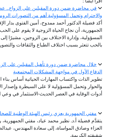
اقرأ أيضا :
في محاضرة ضمن دورة المقبلين على الزواج.. عضو ال
والاحترام وتحمل المسؤولية أهم من التصورات الروما
أكد فضيلة الدكتور أحمد ممدوح، أمين الفتوى بدار الإ
الجمهورية، أن نجاح الحياة الزوجية لا يقوم على الحب 
المسؤولية، وإدارة الاختلاف بين الزوجين، مشيرًا إلى أ
بالحب تتعثر بسبب اختلاف الطباع والثقافات والتصور
خلال محاضرة ضمن دورة تأهيل المقبلين على الزوا
الدفاع الأول في مواجهة المشكلات المجتمعية
تطوير الذات واكتساب المهارات الحياتية أساس بناء ا
والحوار وتحمل المسؤولية لا على السيطرة وإصدار الأ
أدوات الوقاية في العصر الحديث-الاستثمار في وعي ا
مفتي الجمهورية يعزي رئيس الهيئة الوطنية للصحا
يتقدَّم فضيلة أ.د. نظير محمد عياد، مفتي الجمهورية، ر
العزاء وصادق المواساة، إلى سعادة المهندس، عبدال
شقيقته الكريمة.