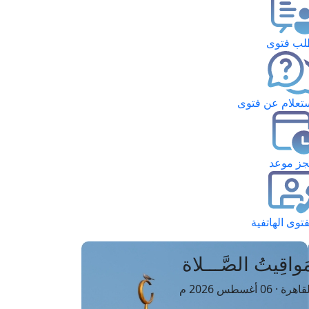
ب فتوى
تعلام عن فتوى
ز موعد
فتوى الهاتفية
َواقِيتُ الصَّـــلاة
اهرة · 06 أغسطس 2026 م