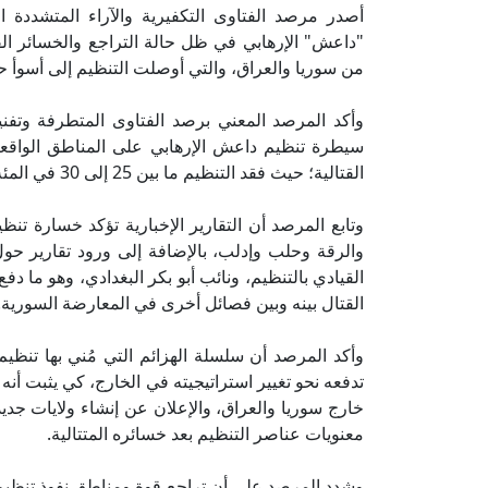
أصدر مرصد الفتاوى التكفيرية والآراء المتشددة ا
"داعش" الإرهابي في ظل حالة التراجع والخسائر الفا
من سوريا والعراق، والتي أوصلت التنظيم إلى أسوأ حال
وأكد المرصد المعني برصد الفتاوى المتطرفة وتفنيد
سيطرة تنظيم داعش الإرهابي على المناطق الواقعة
القتالية؛ حيث فقد التنظيم ما بين 25 إلى 30 في المئة من الأراضي في العراق وسوريا.
وتابع المرصد أن التقارير الإخبارية تؤكد خسارة ت
والرقة وحلب وإدلب، بالإضافة إلى ورود تقارير حو
القيادي بالتنظيم، ونائب أبو بكر البغدادي، وهو ما د
القتال بينه وبين فصائل أخرى في المعارضة السورية.
وأكد المرصد أن سلسلة الهزائم التي مُني بها تنظيم
تدفعه نحو تغيير استراتيجيته في الخارج، كي يثبت أنه ل
خارج سوريا والعراق، والإعلان عن إنشاء ولايات جدي
معنويات عناصر التنظيم بعد خسائره المتتالية.
وشدد المرصد على أن تراجع قوة ومناطق نفوذ تنظيم "