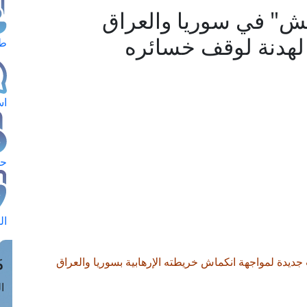
عش" في سوريا والعراق
لهدنة لوقف خسائره
طل
اس
حج
ال
م
ديدة لمواجهة انكماش خريطته الإرهابية بسوريا والعراق
الق