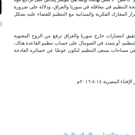
فحة التنظيم في معاقله في سوريا والعراق، ودلالة على ضرورة
ر المعارك الفكرية والميدانية مع التنظيم للقضاء عليه بشكل
ا
يق انتصارات خارج سوريا والعراق ترفع من الروح المعنوية
 للتنظيم- أو يتمدد في الصومال على حساب تنظيم القاعدة هناك،
، وهي مساحات يسعى التنظيم لتكون عوضًا عن خسائره الفادحة
تاء المصرية ١٤-٤-٢٠١٦م
لى ضرورة الفصل بين الإسلام والإرهاب