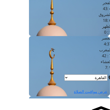
لفجر
4
لشروق
6
لظهر
1
لعصر
4:3
لمغرب
7 
لعشاء
9
عرض مواقيت الصلاة