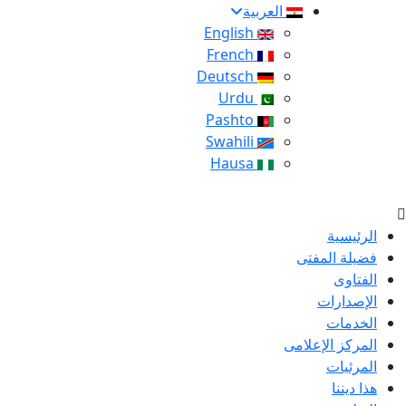
العربية
English
French
Deutsch
Urdu
Pashto
Swahili
Hausa
الرئيسية
فضيلة المفتى
الفتاوى
الإصدارات
الخدمات
المركز الإعلامى
المرئيات
هذا ديننا