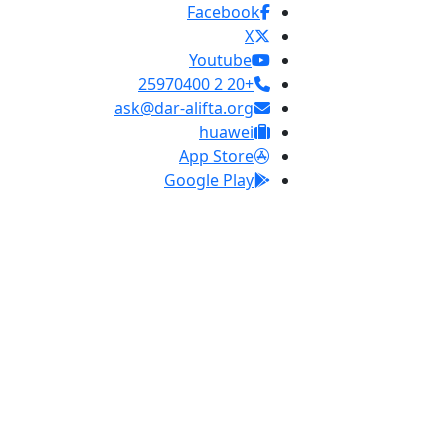
Facebook
X
Youtube
+20 2 25970400
ask@dar-alifta.org
huawei
App Store
Google Play