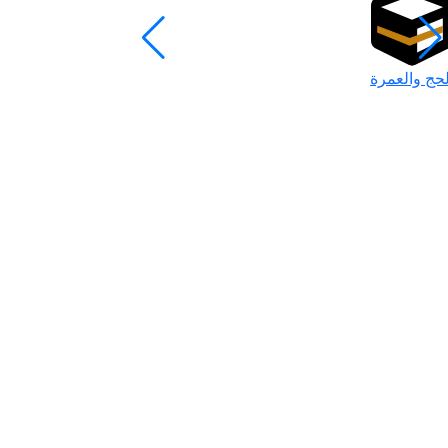
لحج والعمرة
رمضان