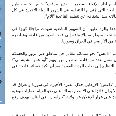
ا
لتابع لدار الإفتاء المصرية "تقدير موقف" خاص بحالة تنظيم
 :43
دحة التي مُني بها التنظيم في الشهور القليلة الأخيرة في كل
ا
اته منذ انشقاقه عن تنظيم القاعدة "الأم".
 :18
ا
ها والرد عليها، أن الشهور الماضية شهدت تراجعًا كبيرًا في
 : 0
 تحت سيطرته، بالإضافة إلى فقد العديد من قادته وعناصره
ا
7
ا
نظيم "داعش" نحو ستمائة مقاتل في مناطق دير الزور والحسكة
: 42
ل مقتل عدد من قادة التنظيم من بينهم "أبو عمر الشيشاني"؛
ا
فع التنظيم إلى طلب الهدنة الفورية بعد أن تكبد خسائر فادحة في
 :7
 "داعش" الإرهابي خلال الفترة الأخيرة في سوريا والعراق قد
ا يزال قادرًا على الانتصار، وذلك على نحو القيام بعمليات نوعية
دة على غرار الإعلان عن ولاية "خراسان" في لبنان، بهدف رفع
داعش" لا تعني نهايته، وإنما هي مؤشر إيجابي على تراجع قوة