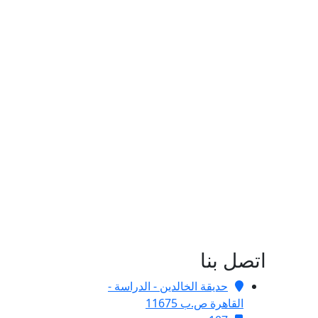
اتصل بنا
حديقة الخالدين - الدراسة -
القاهرة ص.ب 11675