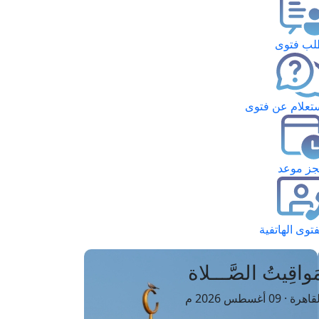
ب فتوى
تعلام عن فتوى
ز موعد
فتوى الهاتفية
َواقِيتُ الصَّـــلاة
اهرة · 09 أغسطس 2026 م