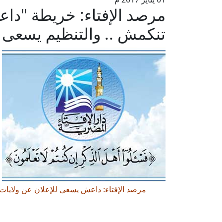
مرصد الإفتاء: خريطة "دا
تنكمش .. والتنظيم يسعى 
مرصد الإفتاء: داعش يسعى للإعلان عن ولايات ج