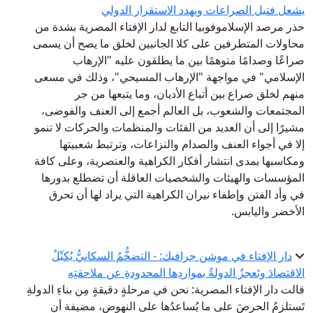
يشعل فتيل الصراعات ويهدد الاستقرار الدولي
حذر مرصد الإسلاموفوبيا التابع لدار الإفتاء المصرية بشدة من
محاولات المتطرفين على كلا الجانبين لخلق ما يصح أن يسمى
صراعًا وصدامًا متوهمًا بين ما يطلقون عليه "الإرهاب
الإسلامي" في مواجهة "الإرهاب المسيحي"، وذلك في مسعى
منهم لخلق صراع بين أتباع الأديان، وما يتبعها من جر
المجتمعات والشعوب، بل العالم أجمع إلى العنف والفوضى،
مشيرًا إلى أن العديد من الفئات والمنظمات والحركات لا تنمو
إلا في أجواء العنف والصدام والنزاعات، وترتبط شعبيتها
ومكاسبها بمدى انتشار أفكار الكراهية والعنصرية، وعلى كافة
المؤسسات والهيئات والشخصيات العاقلة أن تضطلع بدورها
في وأد الفتن وإطفاء نيران الكراهية التي يراد لها أن تحرق
الأخضر واليابس.
دار الإفتاء في موشن جرافيك: - التضخُّمُ السكانيُّ يُكبِّلُ
الاقتصادَ وتَعجزُ الدولةُ بمواردِها المحدودةِ عن ملاحقتِه
قالت دار الإفتاء المصرية: نحن في مرحلةٍ دقيقةٍ مِن بناءِ الدولةِ
تَستلزمُ الحرصَ على ما يُساعدُها على النهوضِ، مضيفة أن