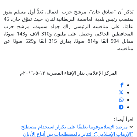
يُذكر أن "صادق خان"، مرشح حزب العمال، يُعَدُّ أول مسلم يفوز
بمنصب رئيس بلدية العاصمة البريطانية لندن، حيث تفوَّق خان، 45
عامًا، على منافسه الرئيسي زاك جولد سميث، مرشح حزب
المحافظين الحاكم، وحصل على مليون و310 آلاف و143 صوتًا،
مقابل 994 ألفًا و614 صوتًا، بفارق 315 ألفًا و529 صوتًا عن
منافسه.
المركز الإعلامي بدار الإفتاء المصرية ١٢-٥-٢٠١٦م
اقرأ أيضا :
مرصد الإسلاموفوبيا تعليقًا على تكرار استخدام مصطلح
"الإرهاب الإسلامي": التنابز بالمصطلحات بين أتباع الأديان