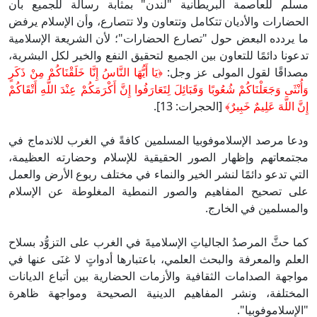
مسلم للعاصمة البريطانية "لندن" بمثابة رسالة للجميع بأن
الحضارات والأديان تتكامل وتتعاون ولا تتصارع، وأن الإسلام يرفض
ما يردده البعض حول "تصارع الحضارات"؛ لأن الشريعة الإسلامية
تدعونا دائمًا للتعاون بين الجميع لتحقيق النفع والخير لكل البشرية،
مصداقًا لقول المولى عز وجل:
﴿يَا أَيُّهَا النَّاسُ إِنَّا خَلَقْنَاكُمْ مِنْ ذَكَرٍ
وَأُنْثَى وَجَعَلْنَاكُمْ شُعُوبًا وَقَبَائِلَ لِتَعَارَفُوا إِنَّ أَكْرَمَكُمْ عِنْدَ اللَّهِ أَتْقَاكُمْ
إِنَّ اللَّهَ عَلِيمٌ خَبِيرٌ﴾
[الحجرات: 13].
ودعا مرصد الإسلاموفوبيا المسلمين كافةً في الغرب للاندماج في
مجتمعاتهم وإظهار الصور الحقيقية للإسلام وحضارته العظيمة،
التي تدعو دائمًا لنشر الخير والنماء في مختلف ربوع الأرض والعمل
على تصحيح المفاهيم والصور النمطية المغلوطة عن الإسلام
والمسلمين في الخارج.
كما حثَّ المرصدُ الجالياتِ الإسلاميةَ في الغرب على التزوُّد بسلاح
العلم والمعرفة والبحث العلمي، باعتبارها أدواتٍ لا غنَى عنها في
مواجهة الصدامات الثقافية والأزمات الحضارية بين أتباع الديانات
المختلفة، ونشر المفاهيم الدينية الصحيحة ومواجهة ظاهرة
"الإسلاموفوبيا".