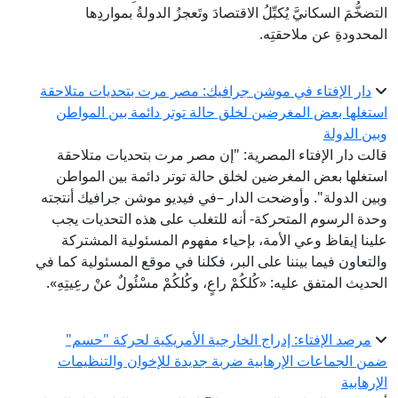
التضخُّمَ السكانيَّ يُكبِّلُ الاقتصادَ وتَعجزُ الدولةُ بمواردِها
المحدودةِ عن ملاحقتِه.
دار الإفتاء في موشن جرافيك: مصر مرت بتحديات متلاحقة
استغلها بعض المغرضين لخلق حالة توتر دائمة بين المواطن
وبين الدولة
قالت دار الإفتاء المصرية: "إن مصر مرت بتحديات متلاحقة
استغلها بعض المغرضين لخلق حالة توتر دائمة بين المواطن
وبين الدولة". وأوضحت الدار –في فيديو موشن جرافيك أنتجته
وحدة الرسوم المتحركة- أنه للتغلب على هذه التحديات يجب
علينا إيقاظ وعي الأمة، بإحياء مفهوم المسئولية المشتركة
والتعاون فيما بيننا على البر، فكلنا في موقع المسئولية كما في
الحديث المتفق عليه: «كُلكُمْ راعٍ، وكُلكُمْ مسْئُولٌ عنْ رعِيتِهِ».
مرصد الإفتاء: إدراج الخارجية الأمريكية لحركة "حسم"
ضمن الجماعات الإرهابية ضربة جديدة للإخوان والتنظيمات
الإرهابية