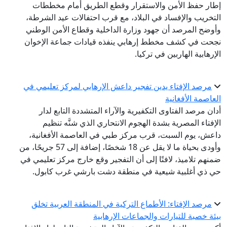
إطار حفظ الأمن والاستقرار وقطع الطريق أمام مخططات
التخريب والإفساد في البلاد، مع قرب احتفالات عيد الشرطة،
وأوضح المرصد أن جهود وزارة الداخلية وقطاع الأمن الوطني
نجحت في كشف مخطط إرهابي ينفذه قيادات جماعة الإخوان
الإرهابية الهاربين في تركيا.
مرصد الإفتاء يدين تفجير داعش الإرهابي لمركز تعليمي في
العاصمة الأفغانية
أدان مرصد الفتاوى التكفيرية والآراء المتشددة التابع لدار
الإفتاء المصرية بشدة الهجوم الانتحاري الذي شنَّه تنظيم
داعش، يوم السبت، قرب مركز طبي في العاصمة الأفغانية،
وأودى بحياة ما لا يقل عن 18 شخصًا، إضافة إلى 57 جريحًا، من
ضمنهم تلاميذ، لافتًا إلى أن التفجير وقع خارج مركز تعليمي في
حي ذي أغلبية شيعية في منطقة دشت بارشي غرب كابول.
مرصد الإفتاء: الأطماع التركية في المنطقة العربية تخلق
بيئة خصبة للتيارات والجماعات الإرهابية