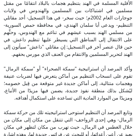
الأقلية المسلمة في الهند بتنظيم هجمات بالبلاد انتقامًا من مقتل
مسلمين في اشتباكات بين المسلمين والهندوس في ولايات
جوجارات العام 2002م؛ حيث سخر- في هذا التسجيل- أحد مقاتلي
التنظيم- ويدعى أبا سلمان الهندي، في محافظة حمص السورية-
من مسلمي الهند بسبب عيشهم في تناغم مع الهندوس، وحثَّهم
على الانتقال إلى المناطق التي يسيطر عليها تنظيم داعش. في
حين قال عنصر آخر في التسجيل: إن مقاتلي "داعش" سيأتون إلى
الهند لتحرير المسلمين والانتقام من العنف الذي مورس بحقهم.
وأكد المرصد أن استراتيجية "سمكة الصحراء" أو "سمكة الرمال"
تقوم على انسحاب التنظيم من أماكن يتعرض فيها لضربات عنيفة
وهجمات متتالية، إلى أماكن جديدة غير متوقعة من قِبل خصومه؛
ليُشكل بذلك منطقة نفوذ جديدة، يضمن فيها مزيدًا من الأتباع،
ومزيدًا من الموارد المادية التي تساعده على استكمال أهدافه.
وتابع المرصد أن التنظيم استوحى استراتيجيته تلك من حركة سمكة
الرمال- وهي إحدى الزواحف- التي تتنقل من مكان إلى مكان من
خلال الغطس في الرمال، حيث تهرب من مكان لتظهر في مكان
بعيد عن أعين أعدائها، أو للبحث عن فرائس جديدة لها، وهذه إشارة