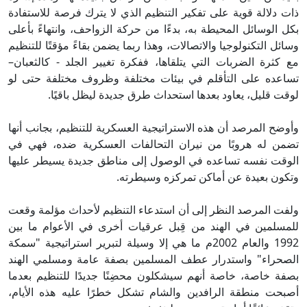
ذات دلالة قوية على تفكير التنظيم الذي لا يترك فرصة للاستفادة
بكل الوسائل المحيطة به، بدءًا من حركة الزواحف، وانتهاءً بأعلى
وسائل التكنولوجيا والاتصالات، وهذا ربما يضمن بقاءً مؤقتًا للتنظيم
مع كثرة الضربات التي يتلقاها، ففكرة تغيير الجلد - كالثعبان–
تساعده على التأقلم في بيئات مختلفة وظروف مختلفة حتى لو
لوقت قليل، يعاود بعدها استحداث طرق جديدة ليظل باقيًا.
وأوضح المرصد أن هذه الاستراتيجية العسكرية للتنظيم، بجانب أنها
تضمن له هروبًا من نيران التحالفات العسكرية ضده، فهي في
الوقت نفسه تساعده في الوصول إلى مناطق جديدة يسيطر عليها
وتكون بعيدة عن أماكن تمركزه وسيطرته.
ولفت المرصد النظر إلى أن استدعاء التنظيم لأحداث مؤلمة وقعت
للمسلمين في الهند من قِبل عرقيات أخرى في الأعوام ما بين
1992 والعام 2002م ما هي إلا وسيلة لتبرير استراتيجية "سمكة
الصحراء" واستدرار عطف المسلمين بصفة عامة ومسلمي الهند
بصفة خاصة، خاصة أنهم سيشكلون محضِنًا جديدًا للتنظيم بعدما
أصبحت منطقة الرافدين والشام تشكل خطرًا عليه هذه الأيام،