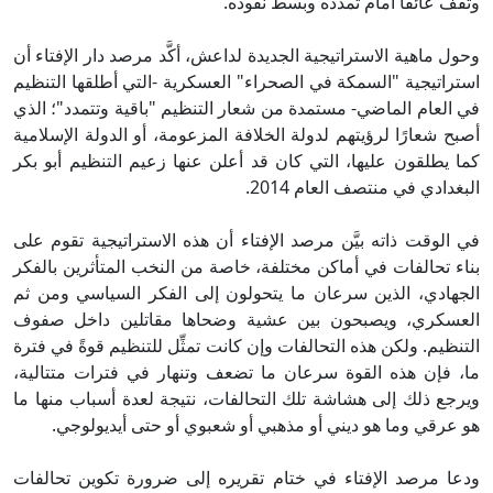
وتقف عائقًا أمام تمدده وبسط نفوذه.
وحول ماهية الاستراتيجية الجديدة لداعش، أكَّد مرصد دار الإفتاء أن
استراتيجية "السمكة في الصحراء" العسكرية -التي أطلقها التنظيم
في العام الماضي- مستمدة من شعار التنظيم "باقية وتتمدد"؛ الذي
أصبح شعارًا لرؤيتهم لدولة الخلافة المزعومة، أو الدولة الإسلامية
كما يطلقون عليها، التي كان قد أعلن عنها زعيم التنظيم أبو بكر
البغدادي في منتصف العام 2014.
في الوقت ذاته بيَّن مرصد الإفتاء أن هذه الاستراتيجية تقوم على
بناء تحالفات في أماكن مختلفة، خاصة من النخب المتأثرين بالفكر
الجهادي، الذين سرعان ما يتحولون إلى الفكر السياسي ومن ثم
العسكري، ويصبحون بين عشية وضحاها مقاتلين داخل صفوف
التنظيم. ولكن هذه التحالفات وإن كانت تمثِّل للتنظيم قوةً في فترة
ما، فإن هذه القوة سرعان ما تضعف وتنهار في فترات متتالية،
ويرجع ذلك إلى هشاشة تلك التحالفات، نتيجة لعدة أسباب منها ما
هو عرقي وما هو ديني أو مذهبي أو شعبوي أو حتى أيديولوجي.
ودعا مرصد الإفتاء في ختام تقريره إلى ضرورة تكوين تحالفات