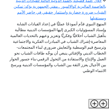
خلال كلمة فضيلته بالقمة الدولية الثالثة للقيادات الدينية
بالعاصمة الماليزية كوالالمبور ..مفتي الجمهورية يؤكد: تمكين
الشباب ضرورة حضارية واستثمار حقيقي في حاضر الأمم
ومستقبلها
المنهج النبوي قدَّم أنموذجًا عمليًّا في إعداد القيادات الشابة
وإسناد المسؤوليات الكبرى إليها-المؤسسات الدينية مطالَبة
بتأهيل الشباب أخلاقيًّا وفكريًّا وتعزيز وعيهم بالتحديات العالمية
المعاصرة-إشراك الشباب في المبادرات الفكرية والاجتماعية
وترسيخ قيم الوسطية والتعايش ضروري لبناء المجتمعات-
الخطاب الديني والإفتائي ينبغي أن يوجِّه طاقات الشباب نحو
العمل والإنتاج والاستفادة من التحول الرقمي-بناء جسور الحوار
بين الأجيال يعزز الثقة بين الشباب والمؤسسات الدينية ويرسخ
الانتماء الوطني