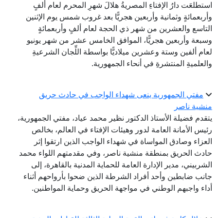
استطلعَت دارُ الإفتاءِ المصريةُ هلالَ شهرِ المحرم لعام ألفٍ
وأربعمائةٍ وثمانية وأربعين هجريًّا بعد غروب شمس يوم الإثنين
التاسع والعشرين من شهر ذي الحجة لعام ألفٍ وأربعمائةٍ
وسبعة وأربعين هجريًّا، الموافق الخامس عشر من شهر يونيو
لعام ألفين وستة وعشرين ميلاديًّا بواسطة اللِّجان الشرعيةِ
والعلميةِ المنتشرةِ في أنحاء الجمهورية.
مفتي الجمهورية ينعى شهداء الواجب في حادث حريق
منشية ناصر
يتقدم فضيلة الأستاذ الدكتور نظير محمد عياد، مفتي الجمهورية،
رئيس الأمانة العامة لدور وهيئات الإفتاء في العالم، بخالص
العزاء وصادق المواساة في شهداء الواجب الذين ارتقوا إثر
حادث الحريق بمنطقة منشية ناصر، وفي مقدمتهم اللواء محمد
الشربيني، مدير الإدارة العامة للحماية المدنية بالقاهرة، إلى
جانب ضابطين وأحد أفراد الشرطة الذين ضحوا بأرواحهم أثناء
أداء واجبهم الوطني في مواجهة الحريق وحماية المواطنين.