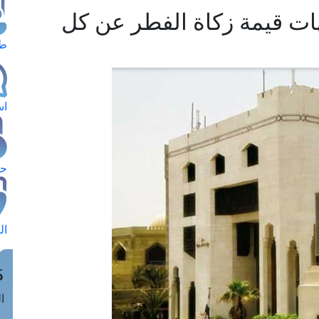
نيهات قيمة زكاة الفطر عن كل
طل
اس
حج
ال
م
الق