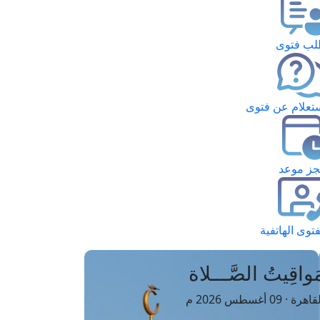
ب فتوى
تعلام عن فتوى
ز موعد
فتوى الهاتفية
َواقِيتُ الصَّـــلاة
اهرة · 09 أغسطس 2026 م