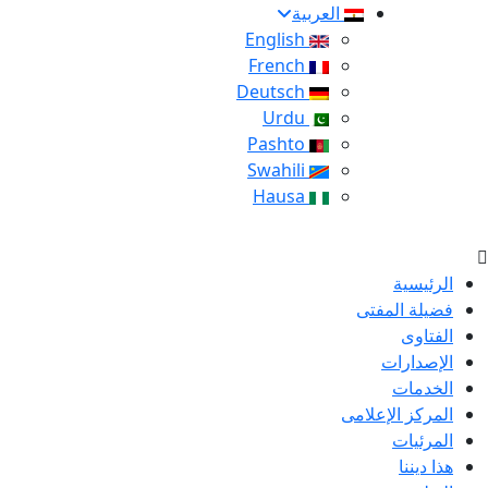
العربية
English
French
Deutsch
Urdu
Pashto
Swahili
Hausa
الرئيسية
فضيلة المفتى
الفتاوى
الإصدارات
الخدمات
المركز الإعلامى
المرئيات
هذا ديننا