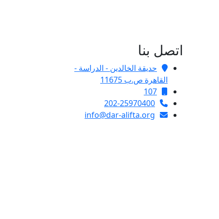
اتصل بنا
حديقة الخالدين - الدراسة -
القاهرة ص.ب 11675
107
202-25970400
info@dar-alifta.org