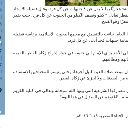
ا
 :43
حددت دار الإفتاء المصرية قيمة زكاة الفطر لهذا العام 1437 هجريًّا بما لا يقل عن ٨ جنيهات عن كل فرد، وقال فضيلة الأستاذ
الدكتور شوقي علام – مفتي الجمهورية - إن قيمة زكاة الفطر تعادل ٢ كيلو ونصف الكيلو من الحبوب عن كل فرد، حيث يقدر
ا
عرًا وهو القمح.
 :18
ا
 العام، جاءت بالتنسيق مع مجمع البحوث الإسلامية برئاسة فضيلة
 : 0
ثمانية جنيهات كحد أدنى عن كل فرد.
ا
7
ى الأخذ برأي الإمام أبي حنيفة في جواز إخراج زكاة الفطر بالقيمة
ا
اتهم ومطالبهم.
: 42
ا
 موعد صلاة العيد، لنيل أجرها، وحتى يتيسر للمحتاجين الاستفادة
 :7
ة من الصدقات ولا تُجزئ عن زكاة الفطر.
ارفها الشرعية التي بينها الله سبحانه وتعالى في كتابه الكريم
لم : "اغنوهم عن السؤال في هذا اليوم”.
تاء المصرية ١٩-٦-٢٠١٦م