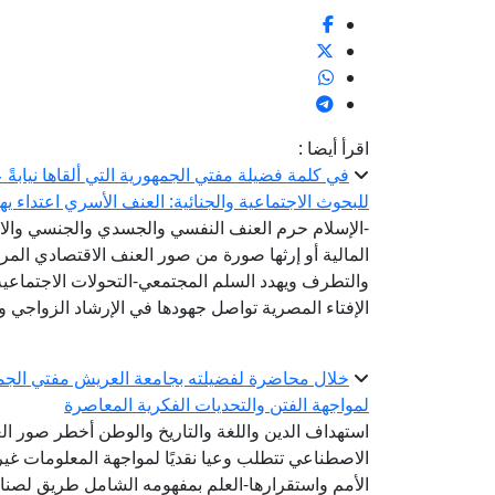
اقرأ أيضا :
في كلمة فضيلة مفتي الجمهورية التي ألقاها نيابةً 
للبحوث الاجتماعية والجنائية: العنف الأسري اعتداء ي
-الإسلام حرم العنف النفسي والجسدي والجنسي والا
المالية أو إرثها صورة من صور العنف الاقتصادي ال
والتطرف ويهدد السلم المجتمعي-التحولات الاجتماعي
الإفتاء المصرية تواصل جهودها في الإرشاد الزواجي و
خلال محاضرة لفضيلته بجامعة العريش مفتي الجمه
لمواجهة الفتن والتحديات الفكرية المعاصرة
استهداف الدين واللغة والتاريخ والوطن أخطر صور الع
الاصطناعي تتطلب وعيا نقديًا لمواجهة المعلومات غير ا
الأمم واستقرارها-العلم بمفهومه الشامل طريق لصناع