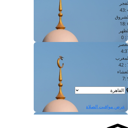
لفجر
4
لشروق
6
لظهر
1
لعصر
4:3
لمغرب
7 
لعشاء
9
عرض مواقيت الصلاة