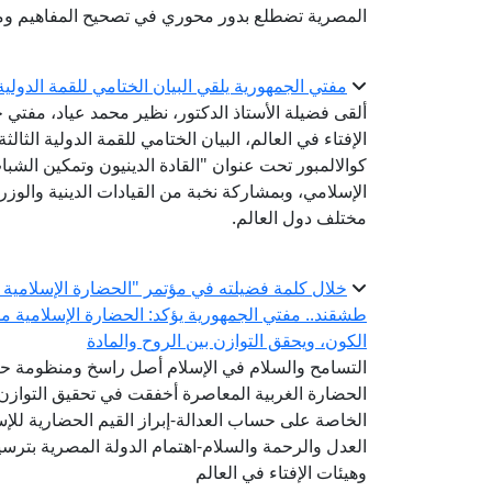
المصرية تضطلع بدور محوري في تصحيح المفاهيم وم
مفتي الجمهورية يلقي البيان الختامي للقمة الدولية الثالثة للقيادات الدينية
ألقى فضيلة الأستاذ الدكتور، نظير محمد عياد، مفتي ج
كوالالمبور تحت عنوان "القادة الدينيون وتمكين الشباب
الإسلامي، وبمشاركة نخبة من القيادات الدينية والوزر
مختلف دول العالم.
خلال كلمة فضيلته في مؤتمر "الحضارة الإسلامية ..
طشقند.. مفتي الجمهورية يؤكد: الحضارة الإسلامية 
الكون، ويحقق التوازن بين الروح والمادة
التسامح والسلام في الإسلام أصل راسخ ومنظومة ح
الحضارة الغربية المعاصرة أخفقت في تحقيق التوازن 
الخاصة على حساب العدالة-إبراز القيم الحضارية للإ
العدل والرحمة والسلام-اهتمام الدولة المصرية بترسيخ
وهيئات الإفتاء في العالم