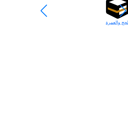
لحج والعمرة
رمضان