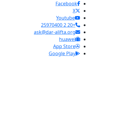
Facebook
X
Youtube
+20 2 25970400
ask@dar-alifta.org
huawei
App Store
Google Play