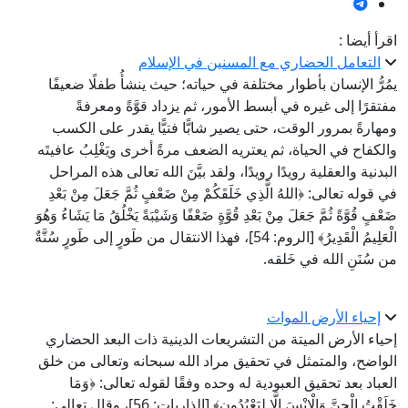
اقرأ أيضا :
التعامل الحضاري مع المسنين في الإسلام
يمُرُّ الإنسان بأطوار مختلفة في حياته؛ حيث ينشأُ طفلًا ضعيفًا
مفتقرًا إلى غيره في أبسط الأمور، ثم يزداد قوَّةً ومعرفةً
ومهارةً بمرور الوقت، حتى يصير شابًّا فتيًّا يقدر على الكسب
والكفاح في الحياة، ثم يعتريه الضعف مرةً أخرى ويَغْلِبُ عافيتَه
البدنية والعقلية رويدًا رويدًا، ولقد بيَّنَ الله تعالى هذه المراحل
في قوله تعالى: ﴿اللهُ الَّذِي خَلَقَكُمْ مِنْ ضَعْفٍ ثُمَّ جَعَلَ مِنْ بَعْدِ
ضَعْفٍ قُوَّةً ثُمَّ جَعَلَ مِنْ بَعْدِ قُوَّةٍ ضَعْفًا وَشَيْبَةً يَخْلُقُ مَا يَشَاءُ وَهُوَ
الْعَلِيمُ الْقَدِيرُ﴾ [الروم: 54]، فهذا الانتقال من طَورٍ إلى طَورٍ سُنَّةٌ
من سُنَنِ الله في خَلقه.
إحياء الأرض الموات
إحياء الأرض الميتة من التشريعات الدينية ذات البعد الحضاري
الواضح، والمتمثل في تحقيق مراد الله سبحانه وتعالى من خلق
العباد بعد تحقيق العبودية له وحده وفقًا لقوله تعالى: ﴿وَمَا
خَلَقْتُ الْجِنَّ وَالْإِنْسَ إِلَّا لِيَعْبُدُونِ﴾ [الذاريات: 56]، وقال تعالى: