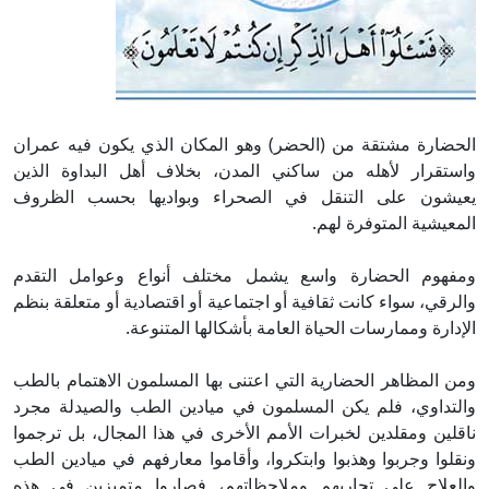
الحضارة مشتقة من (الحضر) وهو المكان الذي يكون فيه عمران
واستقرار لأهله من ساكني المدن، بخلاف أهل البداوة الذين
يعيشون على التنقل في الصحراء وبواديها بحسب الظروف
المعيشية المتوفرة لهم.
ومفهوم الحضارة واسع يشمل مختلف أنواع وعوامل التقدم
والرقي، سواء كانت ثقافية أو اجتماعية أو اقتصادية أو متعلقة بنظم
الإدارة وممارسات الحياة العامة بأشكالها المتنوعة.
ومن المظاهر الحضارية التي اعتنى بها المسلمون الاهتمام بالطب
والتداوي، فلم يكن المسلمون في ميادين الطب والصيدلة مجرد
ناقلين ومقلدين لخبرات الأمم الأخرى في هذا المجال، بل ترجموا
ونقلوا وجربوا وهذبوا وابتكروا، وأقاموا معارفهم في ميادين الطب
والعلاج على تجاربهم وملاحظاتهم، فصاروا متميزين في هذه