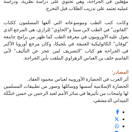
مؤهلين في الجراحة، وهي تحتوي على دراسة نظرية، ودراسة
عملية تعتمد على تدريب الطلاب قبل التخرج.
وكانت كتب الطب وموسوعاته التي ألفها المسلمون ككتاب
"القانون" في الطب لابن سينا و"الحاوي" للرازي، هي المرجع الذي
يعول عليه الأوروبيون في معرفة الطب كما ظهر من برامج جامعة
"لوفان" الكاثوليكية العتيقة في بلجيكا، وكان مرجع أوروبا الأكبر
في الجراحة هو كتاب "التصريف لمن عجز عن التأليف" لأبي
القاسم خلف بن العباس الزهراوي الملقب بأبي الجراحة.
المصادر:
أثر العرب في الحضارة الأوروبية لعباس محمود العقاد.
الحضارة الإسلامية أسسها ووسائلها وصور من تطبيقات المسلمين
لها ولمحات من تأثيرها في سائر الأمم لعبد الرحمن بن حسن حَبَنَّكَة
الميداني الدمشقي.