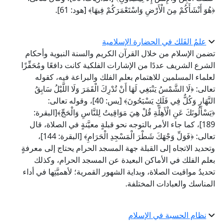
﴿هُوَ أَنْشَأَكُمْ مِنَ الْأَرْضِ وَاسْتَعْمَرَكُمْ فِيهَا﴾ [هود: 61].
علمُ الفَلك في الحضارة الإسلامية
تضمن الإسلام من خلال القرآن الكريم والسنة النبوية وأحكام
الشرع الشريف عددًا من الإشارات الفلكية كانت دافعًا ومُحَفِّزًا
لعلماء المسلمين للاهتمام بعلم الفلك والبراعة فيه، كقوله
تعالى: ﴿لَا الشَّمْسُ يَنْبَغِي لَهَا أَنْ تُدْرِكَ الْقَمَرَ وَلَا اللَّيْلُ سَابِقُ
النَّهَارِ وَكُلٌّ فِي فَلَكٍ يَسْبَحُونَ﴾ [يس: 40]، وقوله تعالى:
﴿يَسْأَلُونَكَ عَنِ الْأَهِلَّةِ قُلْ هِيَ مَوَاقِيتُ لِلنَّاسِ وَالْحَجِّ﴾[البقرة:
189]، كما جاء الأمر بالتوجه نحو قبلةٍ معيَّنةٍ في الصلاة، قال
تعالى: ﴿فَوَلِّ وَجْهَكَ شَطْرَ الْمَسْجِدِ الْحَرَامِ﴾ [البقرة: 144]،
وتحديد الاتجاه إلى القبلة جهة المسجد الحرام يحتاج إلى معرفةٍ
بعلم الفلك في الأماكن البعيدة عن المسجد الحرام، وكذلك
تحديدُ مواقيت الصلاة، وبداية الشهور القمرية؛ لأهميَّتِها في أداء
المناسك والعبادات المختلفة.
نظام الحسبة في الإسلام