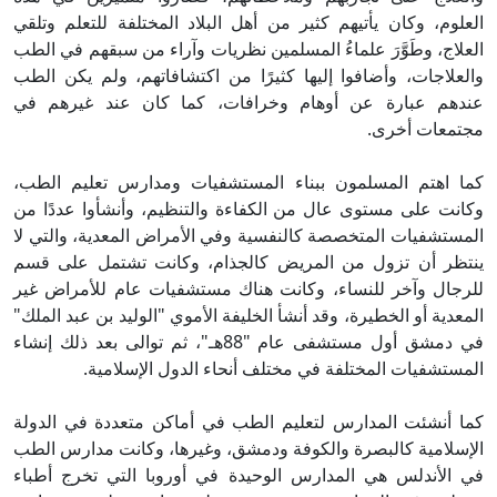
العلوم، وكان يأتيهم كثير من أهل البلاد المختلفة للتعلم وتلقي
العلاج، وطَوَّرَ علماءُ المسلمين نظريات وآراء من سبقهم في الطب
والعلاجات، وأضافوا إليها كثيرًا من اكتشافاتهم، ولم يكن الطب
عندهم عبارة عن أوهام وخرافات، كما كان عند غيرهم في
مجتمعات أخرى.
كما اهتم المسلمون ببناء المستشفيات ومدارس تعليم الطب،
وكانت على مستوى عال من الكفاءة والتنظيم، وأنشأوا عددًا من
المستشفيات المتخصصة كالنفسية وفي الأمراض المعدية، والتي لا
ينتظر أن تزول من المريض كالجذام، وكانت تشتمل على قسم
للرجال وآخر للنساء، وكانت هناك مستشفيات عام للأمراض غير
المعدية أو الخطيرة، وقد أنشأ الخليفة الأموي "الوليد بن عبد الملك"
في دمشق أول مستشفى عام "88هـ"، ثم توالى بعد ذلك إنشاء
المستشفيات المختلفة في مختلف أنحاء الدول الإسلامية.
كما أنشئت المدارس لتعليم الطب في أماكن متعددة في الدولة
الإسلامية كالبصرة والكوفة ودمشق، وغيرها، وكانت مدارس الطب
في الأندلس هي المدارس الوحيدة في أوروبا التي تخرج أطباء