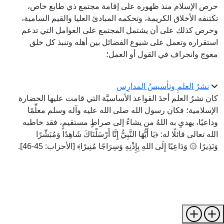
حرص الإسلام منذ ظهوره على إقامة مجتمع ذي طابع خاص،
تكتنفه الأخلاق الكريمة، وتحكمه المبادئ العليا والقيم السامية،
وحرص كذلك على أن يشتمل المجتمع على العوامل التي تدعم
استقراره وتعمل على شيوع الفضائل بين أهله وتنبذ كل خلق
معوج وانحراف في القول أو العمل؛
نشرُ العلمِ وتأسيسُ المدارِس
كان نشرُ العلم أحدَ القواعد الأساسيَّة التي قامت عليها الحضارة
الإسلامية؛ فكان رسول الله صلى الله عليه وآله وسلم معلِّمًا
وداعيًا، يهديِ به اللهُ من يشاءُ إلى صراطٍ مستقيمٍ، فقد خاطبه
الله تعالى قائلًا له: ﴿يَا أَيُّهَا النَّبِيُّ إِنَّا أَرْسَلْنَاكَ شَاهِدًا وَمُبَشِّرًا
وَنَذِيرًا ۞ وَدَاعِيًا إِلَى اللهِ بِإِذْنِهِ وَسِرَاجًا مُنِيرًا﴾ [الأحزاب: 45-46].